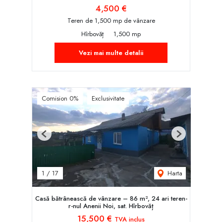
4,500 €
Teren de 1,500 mp de vânzare
Hîrbovăț
1,500 mp
Vezi mai multe detalii
Comision 0%
Exclusivitate
Previous
Next
Harta
1
/
17
Casă bătrânească de vânzare – 86 m², 24 ari teren-
r-nul Anenii Noi, sat. Hîrbovăț
15,500 €
TVA inclus