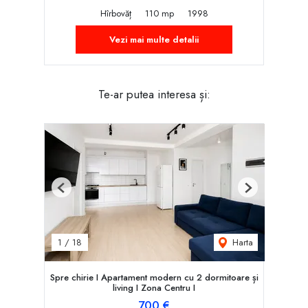
Hîrbovăț
110 mp
1998
Vezi mai multe detalii
Te-ar putea interesa și:
Previous
Next
Harta
1
/
18
Spre chirie I Apartament modern cu 2 dormitoare și
living I Zona Centru I
700 €