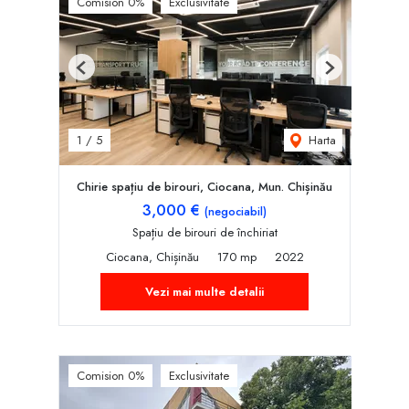
Comision 0%
Exclusivitate
Previous
Next
Harta
1
/
5
Chirie spațiu de birouri, Ciocana, Mun. Chișinău
3,000 €
(negociabil)
Spațiu de birouri de închiriat
Ciocana, Chișinău
170 mp
2022
Vezi mai multe detalii
Comision 0%
Exclusivitate