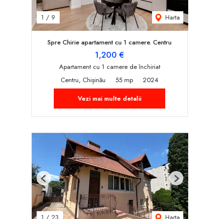
Harta
1
/
9
Spre Chirie apartament cu 1 camere. Centru
1,200 €
Apartament cu 1 camere de închiriat
Centru, Chișinău
55 mp
2024
Vezi mai multe detalii
Previous
Next
Harta
1
/
23