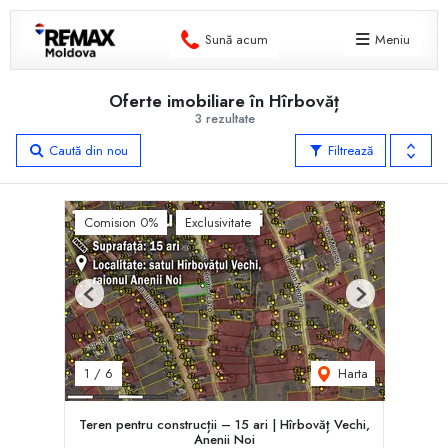
Sună acum
Meniu
Oferte imobiliare în Hîrbovăț
3 rezultate
Caută din nou
Filtrează
Comision 0%
Exclusivitate
Previous
Next
Harta
1
/
6
Teren pentru construcții – 15 ari | Hîrbovăț Vechi,
Anenii Noi