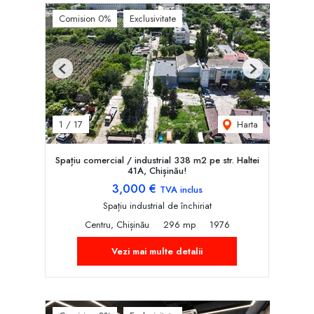
Comision 0%
Exclusivitate
Previous
Next
Harta
1
/
17
Spațiu comercial / industrial 338 m2 pe str. Haltei
41A, Chișinău!
3,000 €
TVA inclus
Spațiu industrial de închiriat
Centru, Chișinău
296 mp
1976
Vezi mai multe detalii