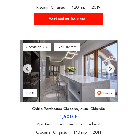
Rîșcani, Chișinău
420 mp
2019
Vezi mai multe detalii
Comision 0%
Exclusivitate
Previous
Next
Harta
1
/
8
Chirie Penthouse Ciocana, Mun. Chișinău
1,500 €
Apartament cu 3 camere de închiriat
Ciocana, Chișinău
170 mp
2011