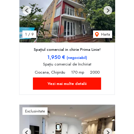
Previous
Next
Harta
1
/
9
Spațiul comercial in chirie Prima Linie!
1,950 €
(negociabil)
Spațiu comercial de închiriat
Ciocana, Chișinău
170 mp
2000
Vezi mai multe detalii
Exclusivitate