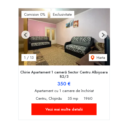
Comision 0%
Exclusivitate
Previous
Next
Harta
1
/
13
Chirie Apartament 1 cameră Sector Centru Albișoara
82/3
350 €
Apartament cu 1 camere de închiriat
Centru, Chișinău
35 mp
1960
Vezi mai multe detalii