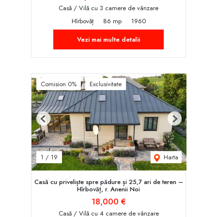
Casă / Vilă cu 3 camere de vânzare
Hîrbovăț
86 mp
1960
Vezi mai multe detalii
Comision 0%
Exclusivitate
Previous
Next
Harta
1
/
19
Casă cu priveliște spre pădure și 25,7 ari de teren –
Hîrbovăț, r. Anenii Noi
18,000 €
Casă / Vilă cu 4 camere de vânzare