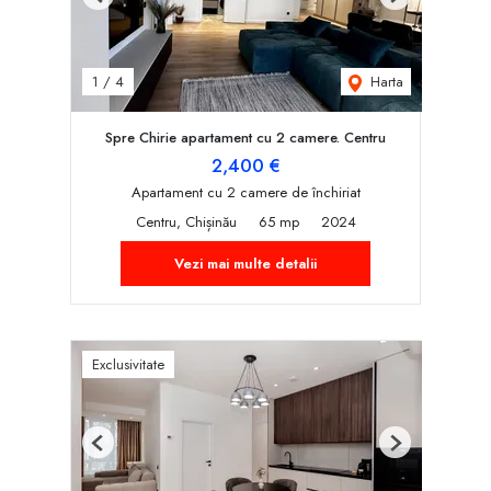
Previous
Next
Harta
1
/
4
Spre Chirie apartament cu 2 camere. Centru
2,400 €
Apartament cu 2 camere de închiriat
Centru, Chișinău
65 mp
2024
Vezi mai multe detalii
Exclusivitate
Previous
Next