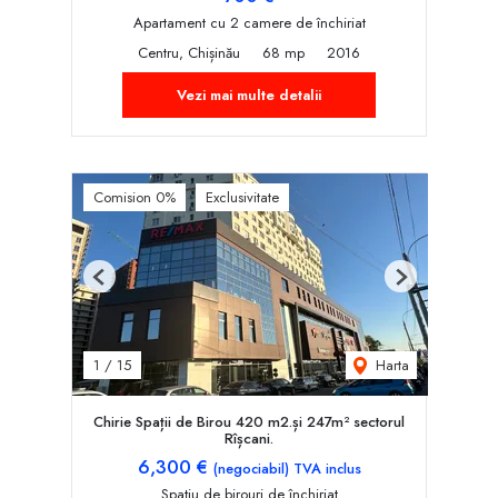
Apartament cu 2 camere de închiriat
Centru, Chișinău
68 mp
2016
Vezi mai multe detalii
Comision 0%
Exclusivitate
Previous
Next
Harta
1
/
15
Chirie Spații de Birou 420 m2.și 247m² sectorul
Rîșcani.
6,300 €
(negociabil) TVA inclus
Spațiu de birouri de închiriat