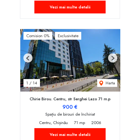
Vezi mai multe detalii
Comision 0%
Exclusivitate
Previous
Next
Harta
1
/
14
Chirie Birou. Centru, str Serghei Lazo 71 m.p
900 €
Spațiu de birouri de închiriat
Centru, Chișinău
71 mp
2006
Vezi mai multe detalii