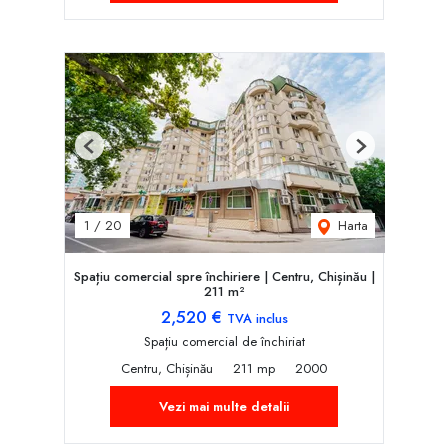
Previous
Next
Harta
1
/
20
Spațiu comercial spre închiriere | Centru, Chișinău |
211 m²
2,520 €
TVA inclus
Spațiu comercial de închiriat
Centru, Chișinău
211 mp
2000
Vezi mai multe detalii