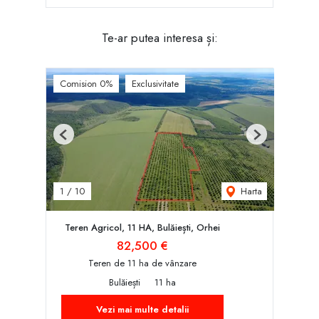
Te-ar putea interesa și:
Comision 0%
Exclusivitate
Previous
Next
Harta
1
/
10
Teren Agricol, 11 HA, Bulăiești, Orhei
82,500 €
Teren de 11 ha de vânzare
Bulăiești
11 ha
Vezi mai multe detalii