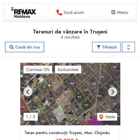
Sună acum
Meniu
Terenuri de vânzare în Trușeni
4 rezultate
Caută din nou
Filtrează
Comision 0%
Exclusivitate
Previous
Next
Harta
1
/
5
Teren pentru construcții Trușeni, Mun. Chișinău