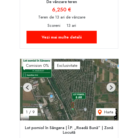
De vânzare teren
6,250 €
Teren de 13 ari de vânzare
Scoreni
13 ari
Vezi mai multe detalii
Comision 0%
Exclusivitate
Previous
Next
Harta
1
/
9
Lot pomiol în Sângera | Î.P. „Roadă Bună” | Zonă
Locuită