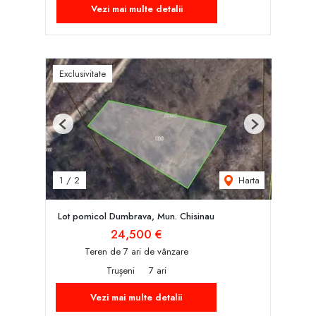
Vezi mai multe detalii
Exclusivitate
Previous
Next
Harta
1
/
2
Lot pomicol Dumbrava, Mun. Chisinau
24,500 €
Teren de 7 ari de vânzare
Trușeni
7 ari
Vezi mai multe detalii