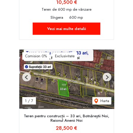
10,500 €
Teren de 600 mp de vânzare
Sîngera
600 mp
Vezi mai multe detalii
Comision 0%
Exclusivitate
Previous
Next
Harta
1
/
7
Teren pentru construcții – 33 ari, Botnăreștii Noi,
Raionul Anenii Noi
28,500 €