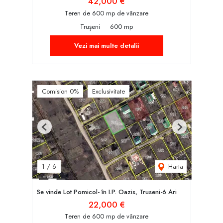
42,000 €
Teren de 600 mp de vânzare
Trușeni
600 mp
Vezi mai multe detalii
Comision 0%
Exclusivitate
Previous
Next
Harta
1
/
6
Se vinde Lot Pomicol- în I.P. Oazis, Truseni-6 Ari
22,000 €
Teren de 600 mp de vânzare