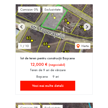
Comision 0%
Exclusivitate
Previous
Next
Harta
1
/
10
lot de teren pentru construcții Boșcana
12,000 €
(negociabil)
Teren de 9 ari de vânzare
Boșcana
9 ari
Vezi mai multe detalii
Comision 0%
Exclusivitate