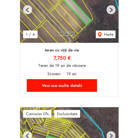
Previous
Next
Harta
1
/
4
teren cu viță de vie
7,750 €
Teren de 19 ari de vânzare
Scoreni
19 ari
Vezi mai multe detalii
Comision 0%
Exclusivitate