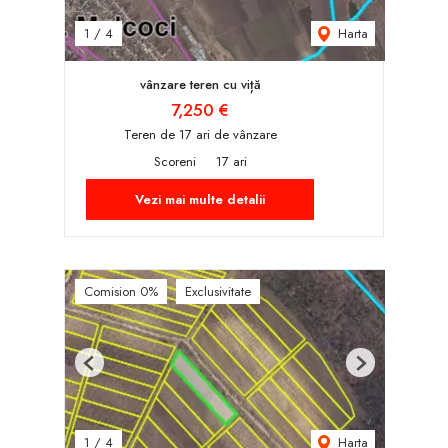
Harta
1
/
4
vânzare teren cu viță
7,250 €
Teren de 17 ari de vânzare
Scoreni
17 ari
Vezi mai multe detalii
Comision 0%
Exclusivitate
Previous
Next
Harta
1
/
4