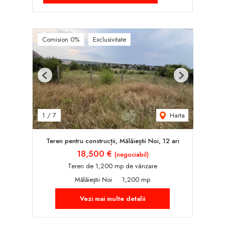
Comision 0%
Exclusivitate
Previous
Next
Harta
1
/
7
Teren pentru construcții, Mălăieștii Noi, 12 ari
18,500 €
(negociabil)
Teren de 1,200 mp de vânzare
Mălăieștii Noi
1,200 mp
Vezi mai multe detalii