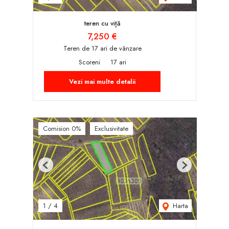
teren cu viță
7,250 €
Teren de 17 ari de vânzare
Scoreni
17 ari
Vezi mai multe detalii
Comision 0%
Exclusivitate
Previous
Next
Harta
1
/
4