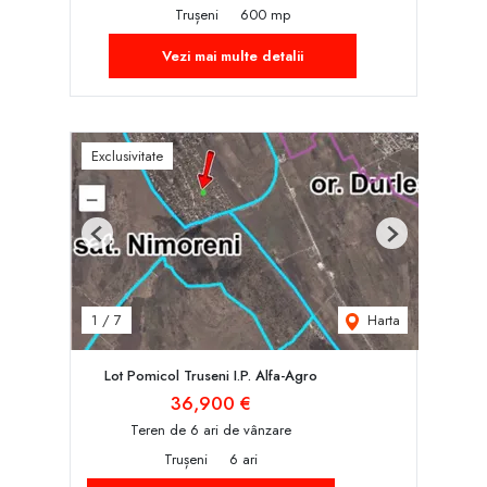
Trușeni
600 mp
Vezi mai multe detalii
Exclusivitate
Previous
Next
Harta
1
/
7
Lot Pomicol Truseni I.P. Alfa-Agro
36,900 €
Teren de 6 ari de vânzare
Trușeni
6 ari