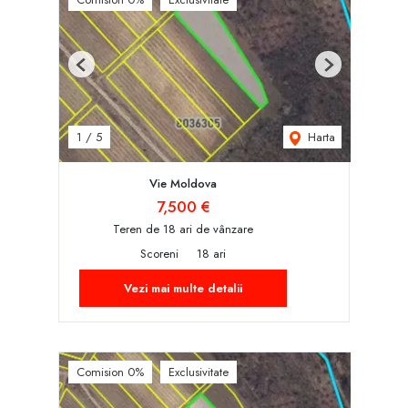
Previous
Next
Harta
1
/
5
Vie Moldova
7,500 €
Teren de 18 ari de vânzare
Scoreni
18 ari
Vezi mai multe detalii
Comision 0%
Exclusivitate