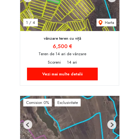
Previous
Next
Harta
1
/
4
vânzare teren cu viță
6,500 €
Teren de 14 ari de vânzare
Scoreni
14 ari
Vezi mai multe detalii
Comision 0%
Exclusivitate
Previous
Next