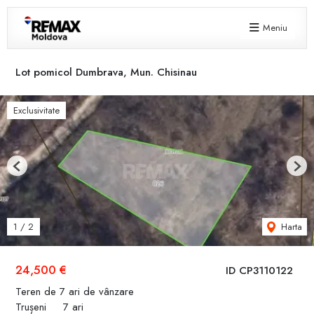
Meniu
Lot pomicol Dumbrava, Mun. Chisinau
Exclusivitate
Previous
Next
Harta
1
/
2
24,500 €
ID CP3110122
Teren de 7 ari de vânzare
Trușeni
7 ari