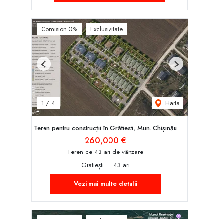
Comision 0%
Exclusivitate
Previous
Next
Harta
1
/
4
Teren pentru construcții în Grătiesti, Mun. Chișinău
260,000 €
Teren de 43 ari de vânzare
Gratiești
43 ari
Vezi mai multe detalii