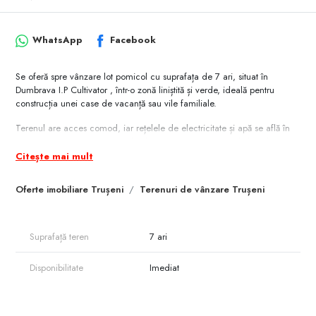
WhatsApp
Facebook
Se oferă spre vânzare lot pomicol cu suprafața de 7 ari, situat în
Dumbrava I.P Cultivator , într-o zonă liniștită și verde, ideală pentru
construcția unei case de vacanță sau vile familiale.
Terenul are acces comod, iar rețelele de electricitate și apă se află în
imediata apropiere, ceea ce facilitează conectarea rapidă la utilități.
Zona este apreciată pentru aerul curat, priveliștile deschise și apropierea
Citește mai mult
de Chișinău, fiind potrivită pentru cei care își doresc liniște, dar și acces
rapid către oraș.
Oferte imobiliare Trușeni
Terenuri de vânzare Trușeni
Avantaje:
- Suprafață: 7 ari
Suprafață teren
7 ari
- Localizare: Dumbrava, Î.P"Cultivator"
Disponibilitate
Imediat
- Destinație: lot pomicol
- Electricitate și apă în apropiere