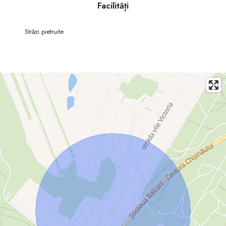
- Zonă liniștită, potrivită pentru locuință sau vilă
Facilități
- Acces rapid spre Chișinău
Străzi pietruite
O oportunitate bună pentru investiție .