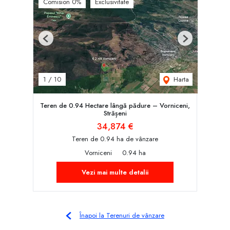
Comision 0%
Exclusivitate
Previous
Next
Harta
1
/
10
Teren de 0.94 Hectare lângă pădure – Vorniceni,
Strășeni
34,874 €
Teren de 0.94 ha de vânzare
Vorniceni
0.94 ha
Vezi mai multe detalii
Înapoi la Terenuri de vânzare