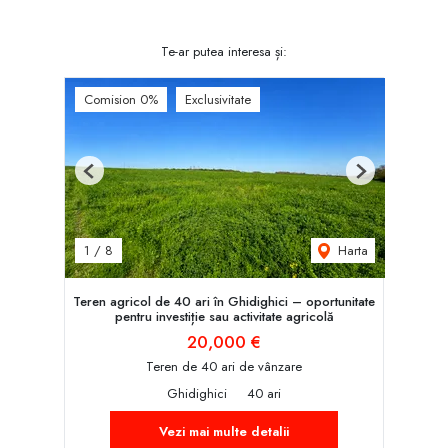
Te-ar putea interesa și:
Comision 0%
Exclusivitate
Previous
Next
Harta
1
/
8
Teren agricol de 40 ari în Ghidighici – oportunitate
pentru investiție sau activitate agricolă
20,000 €
Teren de 40 ari de vânzare
Ghidighici
40 ari
Vezi mai multe detalii