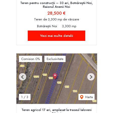
Teren pentru construcții – 33 ari, Botnăreștii Noi,
Raionul Anenii Noi
28,500 €
Teren de 3,300 mp de vânzare
Botnăreștii Noi
3,300 mp
Vezi mai multe detalii
Comision 0%
Exclusivitate
Previous
Next
Harta
1
/
3
Teren agricol 17 ari, amplasat la traseul Ialoveni