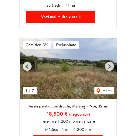
Bulăiești
11 ha
Vezi mai multe detalii
Comision 0%
Exclusivitate
Previous
Next
Harta
1
/
7
Teren pentru construcții, Mălăieștii Noi, 12 ari
18,500 €
(negociabil)
Teren de 1,200 mp de vânzare
Mălăieștii Noi
1,200 mp