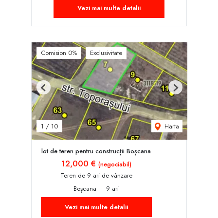
Vezi mai multe detalii
Comision 0%
Exclusivitate
Previous
Next
Harta
1
/
10
lot de teren pentru construcții Boșcana
12,000 €
(negociabil)
Teren de 9 ari de vânzare
Boșcana
9 ari
Vezi mai multe detalii