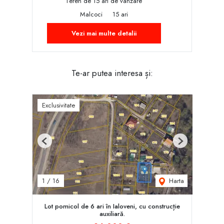
Teren de 15 ari de vânzare
Malcoci
15 ari
Vezi mai multe detalii
Te-ar putea interesa și:
Exclusivitate
Previous
Next
Harta
1
/
16
Lot pomicol de 6 ari în Ialoveni, cu construcție
auxiliară.