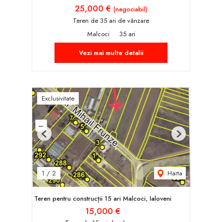
25,000 €
(negociabil)
Teren de 35 ari de vânzare
Malcoci
35 ari
Vezi mai multe detalii
Exclusivitate
Previous
Next
Harta
1
/
2
Teren pentru construcții 15 ari Malcoci, Ialoveni
15,000 €