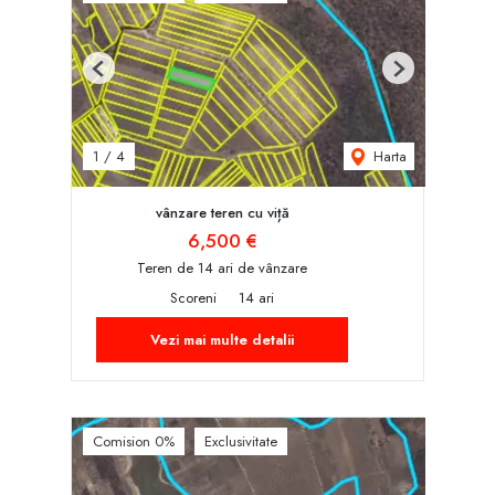
Previous
Next
Harta
1
/
4
vânzare teren cu viță
6,500 €
Teren de 14 ari de vânzare
Scoreni
14 ari
Vezi mai multe detalii
Comision 0%
Exclusivitate