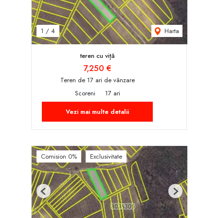
Harta
1
/
4
teren cu viță
7,250 €
Teren de 17 ari de vânzare
Scoreni
17 ari
Vezi mai multe detalii
Comision 0%
Exclusivitate
Previous
Next