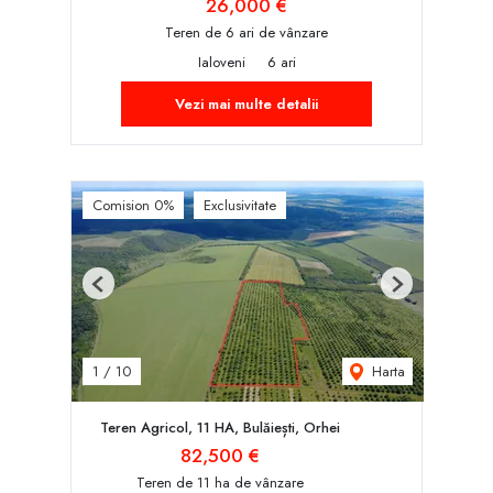
26,000 €
Teren de 6 ari de vânzare
Ialoveni
6 ari
Vezi mai multe detalii
Comision 0%
Exclusivitate
Previous
Next
Harta
1
/
10
Teren Agricol, 11 HA, Bulăiești, Orhei
82,500 €
Teren de 11 ha de vânzare