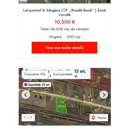
Lot pomiol în Sângera | Î.P. „Roadă Bună” | Zonă
Locuită
10,500 €
Teren de 600 mp de vânzare
Sîngera
600 mp
Vezi mai multe detalii
Comision 0%
Exclusivitate
Previous
Next
Harta
1
/
7