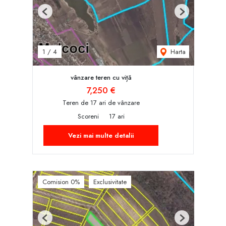
Previous
Next
Harta
1
/
4
vânzare teren cu viță
7,250 €
Teren de 17 ari de vânzare
Scoreni
17 ari
Vezi mai multe detalii
Comision 0%
Exclusivitate
Previous
Next