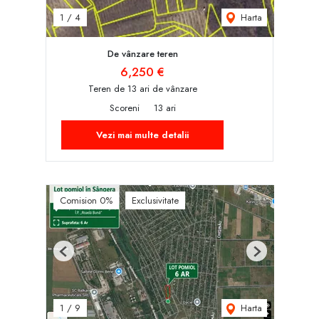
Harta
1
/
4
De vânzare teren
6,250 €
Teren de 13 ari de vânzare
Scoreni
13 ari
Vezi mai multe detalii
Comision 0%
Exclusivitate
Previous
Next
Harta
1
/
9