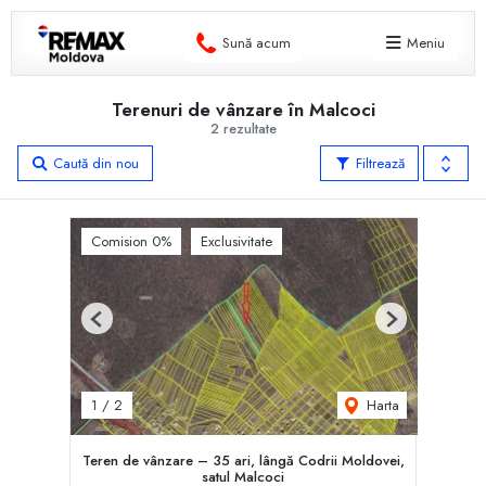
Sună acum
Meniu
Terenuri de vânzare în Malcoci
2 rezultate
Caută din nou
Filtrează
Comision 0%
Exclusivitate
Previous
Next
Harta
1
/
2
Teren de vânzare – 35 ari, lângă Codrii Moldovei,
satul Malcoci