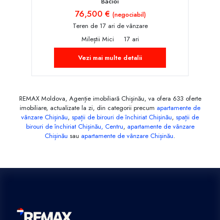
Băcioi
76,500 €
(negociabil)
Teren de 17 ari de vânzare
Mileștii Mici
17 ari
Vezi mai multe detalii
REMAX Moldova, Agenție imobiliară Chișinău, va ofera 633 oferte
imobiliare, actualizate la zi, din categorii precum
apartamente de
vânzare Chișinău
,
spații de birouri de închiriat Chișinău
,
spații de
birouri de închiriat Chișinău, Centru
,
apartamente de vânzare
Chișinău
sau
apartamente de vânzare Chișinău
.