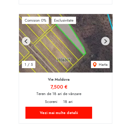
Comision 0%
Exclusivitate
Previous
Next
Harta
1
/
5
Vie Moldova
7,500 €
Teren de 18 ari de vânzare
Scoreni
18 ari
Vezi mai multe detalii