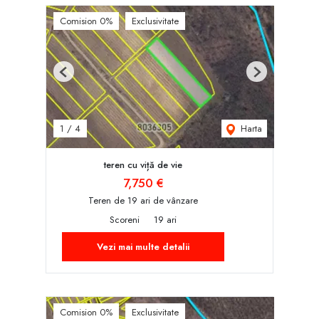
Comision 0%
Exclusivitate
Previous
Next
Harta
1
/
4
teren cu viță de vie
7,750 €
Teren de 19 ari de vânzare
Scoreni
19 ari
Vezi mai multe detalii
Comision 0%
Exclusivitate