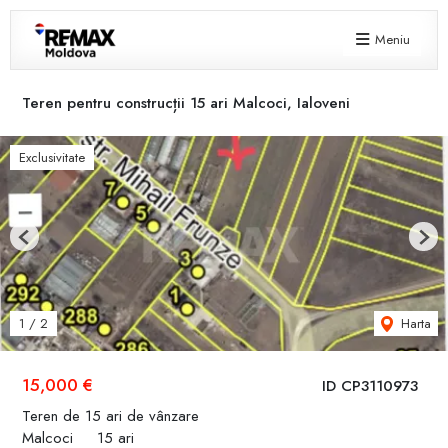
Meniu
Teren pentru construcții 15 ari Malcoci, Ialoveni
Exclusivitate
Previous
Next
Harta
1
/
2
15,000 €
ID CP3110973
Teren de 15 ari de vânzare
Malcoci
15 ari