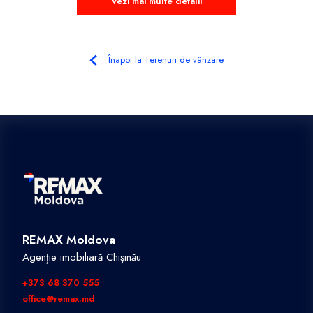
Vezi mai multe detalii
Înapoi la Terenuri de vânzare
REMAX Moldova
Agenție imobiliară Chișinău
+373 68 370 555
office@remax.md