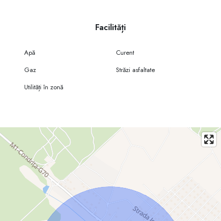
Facilități
Apă
Curent
Gaz
Străzi asfaltate
Utilități în zonă