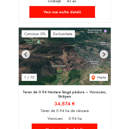
Gratiești
43 ari
Vezi mai multe detalii
Comision 0%
Exclusivitate
Previous
Next
Harta
1
/
10
Teren de 0.94 Hectare lângă pădure – Vorniceni,
Strășeni
34,874 €
Teren de 0.94 ha de vânzare
Vorniceni
0.94 ha