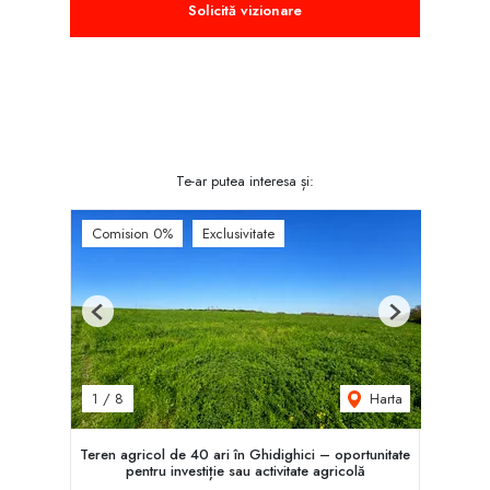
Solicită vizionare
Te-ar putea interesa și:
Comision 0%
Exclusivitate
Previous
Next
Harta
1
/
8
Teren agricol de 40 ari în Ghidighici – oportunitate
pentru investiție sau activitate agricolă