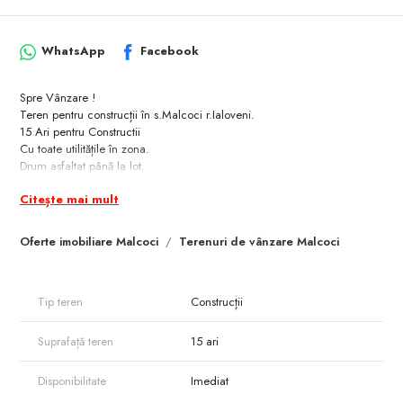
WhatsApp
Facebook
Spre Vânzare !
Teren pentru construcții în s.Malcoci r.Ialoveni.
15 Ari pentru Constructii
Cu toate utilitățile în zona.
Drum asfaltat până la lot.
Teren perfect pentru iubitorii de natură, aflându-se lângă Codrii
Citește mai mult
Moldovei, și citeva bazine acvatice.
Pentru mai multe detalii apelați 079 000 254.
Oferte imobiliare Malcoci
Terenuri de vânzare Malcoci
Tip teren
Construcții
Suprafață teren
15 ari
Disponibilitate
Imediat