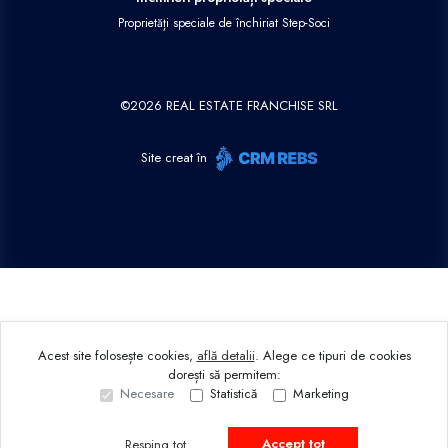
Proprietăți speciale de închiriat Step-Soci
©
2026
REAL ESTATE FRANCHISE SRL
Site creat în
Acest site folosește cookies,
află detalii
.
Alege ce tipuri de cookies
dorești să permitem:
Necesare
Statistică
Marketing
Accept tot
Resping tot