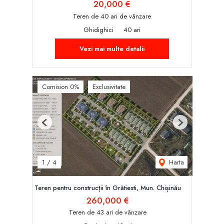
20,000 €
Teren de 40 ari de vânzare
Ghidighici
40 ari
Vezi mai multe detalii
Comision 0%
Exclusivitate
Previous
Next
Harta
1
/
4
Teren pentru construcții în Grătiesti, Mun. Chișinău
260,000 €
Teren de 43 ari de vânzare