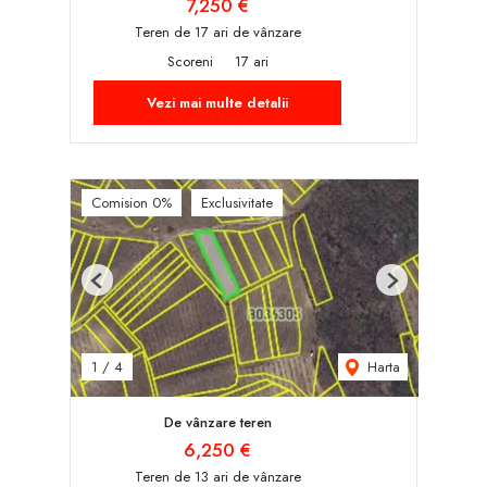
7,250 €
Teren de 17 ari de vânzare
Scoreni
17 ari
Vezi mai multe detalii
Comision 0%
Exclusivitate
Previous
Next
Harta
1
/
4
De vânzare teren
6,250 €
Teren de 13 ari de vânzare