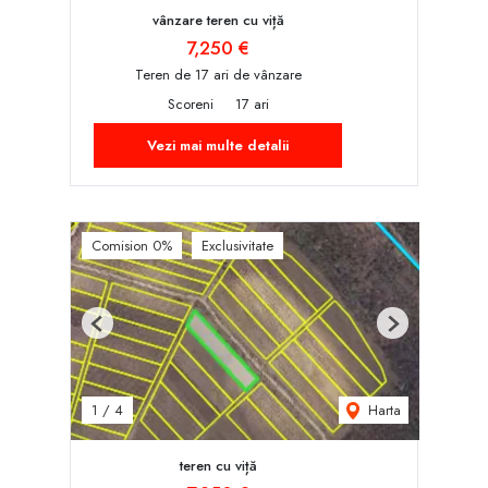
vânzare teren cu viță
7,250 €
Teren de 17 ari de vânzare
Scoreni
17 ari
Vezi mai multe detalii
Comision 0%
Exclusivitate
Previous
Next
Harta
1
/
4
teren cu viță