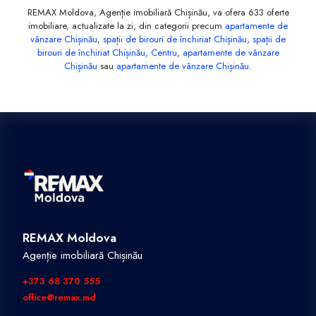
REMAX Moldova, Agenție imobiliară Chișinău, va ofera 633 oferte
imobiliare, actualizate la zi, din categorii precum
apartamente de
vânzare Chișinău
,
spații de birouri de închiriat Chișinău
,
spații de
birouri de închiriat Chișinău, Centru
,
apartamente de vânzare
Chișinău
sau
apartamente de vânzare Chișinău
.
REMAX Moldova
Agenție imobiliară Chișinău
+373 68 370 555
office@remax.md