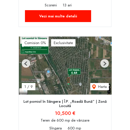
Scoreni
13 ari
Vezi mai multe detalii
Comision 0%
Exclusivitate
Previous
Next
Harta
1
/
9
Lot pomiol în Sângera | Î.P. „Roadă Bună” | Zonă
Locuită
10,500 €
Teren de 600 mp de vânzare
Sîngera
600 mp