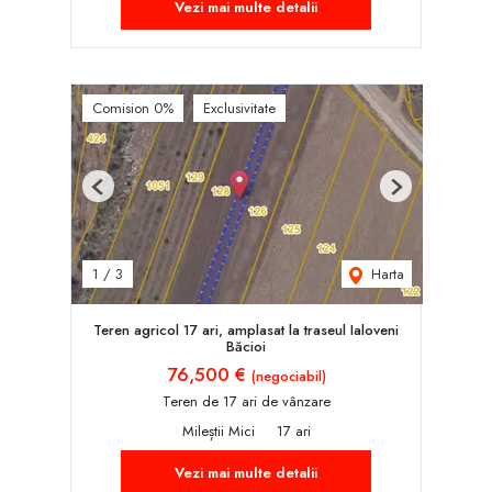
Vezi mai multe detalii
Comision 0%
Exclusivitate
Previous
Next
Harta
1
/
3
Teren agricol 17 ari, amplasat la traseul Ialoveni
Băcioi
76,500 €
(negociabil)
Teren de 17 ari de vânzare
Mileștii Mici
17 ari
Vezi mai multe detalii