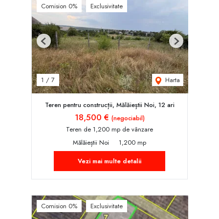
Comision 0%
Exclusivitate
Previous
Next
Harta
1
/
7
Teren pentru construcții, Mălăieștii Noi, 12 ari
18,500 €
(negociabil)
Teren de 1,200 mp de vânzare
Mălăieștii Noi
1,200 mp
Vezi mai multe detalii
Comision 0%
Exclusivitate