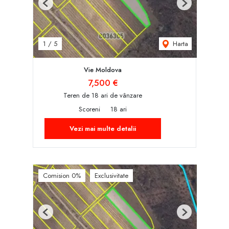
Previous
Next
Harta
1
/
5
Vie Moldova
7,500 €
Teren de 18 ari de vânzare
Scoreni
18 ari
Vezi mai multe detalii
Comision 0%
Exclusivitate
Previous
Next