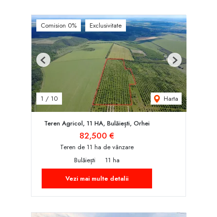
Comision 0%
Exclusivitate
Previous
Next
Harta
1
/
10
Teren Agricol, 11 HA, Bulăiești, Orhei
82,500 €
Teren de 11 ha de vânzare
Bulăiești
11 ha
Vezi mai multe detalii