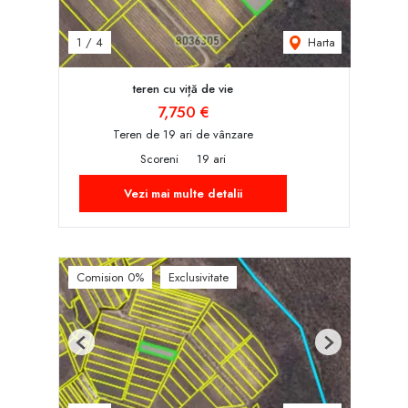
Harta
1
/
4
teren cu viță de vie
7,750 €
Teren de 19 ari de vânzare
Scoreni
19 ari
Vezi mai multe detalii
Comision 0%
Exclusivitate
Previous
Next