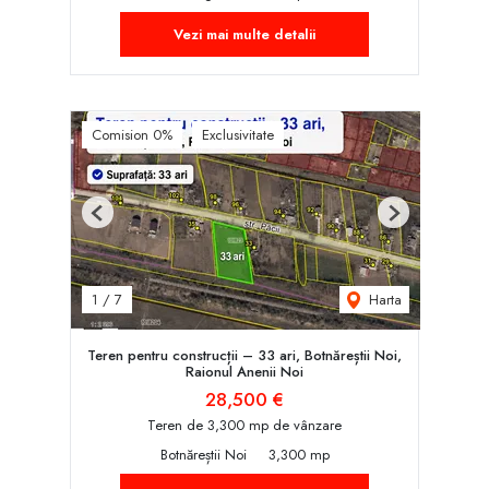
Vezi mai multe detalii
Comision 0%
Exclusivitate
Previous
Next
Harta
1
/
7
Teren pentru construcții – 33 ari, Botnăreștii Noi,
Raionul Anenii Noi
28,500 €
Teren de 3,300 mp de vânzare
Botnăreștii Noi
3,300 mp