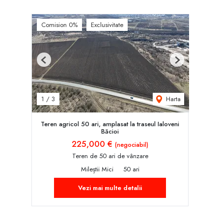
Comision 0%
Exclusivitate
Previous
Next
Harta
1
/
3
Teren agricol 50 ari, amplasat la traseul Ialoveni
Băcioi
225,000 €
(negociabil)
Teren de 50 ari de vânzare
Mileștii Mici
50 ari
Vezi mai multe detalii