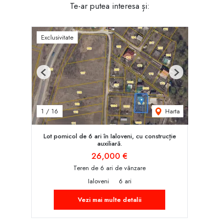
Te-ar putea interesa și:
Exclusivitate
Previous
Next
Harta
1
/
16
Lot pomicol de 6 ari în Ialoveni, cu construcție
auxiliară.
26,000 €
Teren de 6 ari de vânzare
Ialoveni
6 ari
Vezi mai multe detalii