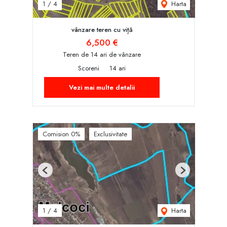
Harta
1
/
4
vânzare teren cu viță
6,500 €
Teren de 14 ari de vânzare
Scoreni
14 ari
Vezi mai multe detalii
Comision 0%
Exclusivitate
Previous
Next
Harta
1
/
4