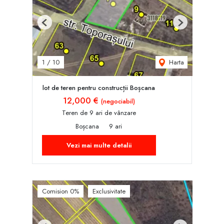
Previous
Next
Harta
1
/
10
lot de teren pentru construcții Boșcana
12,000 €
(negociabil)
Teren de 9 ari de vânzare
Boșcana
9 ari
Vezi mai multe detalii
Comision 0%
Exclusivitate