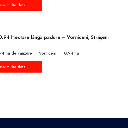
mai multe detalii
0.94 Hectare lângă pădure – Vorniceni, Strășeni
€
94 ha de vânzare
Vorniceni
0.94 ha
mai multe detalii