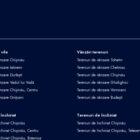
 vile
Vânzări terenuri
ânzare Chișinău
Terenuri de vânzare Tohatin
nzare Ialoveni
Terenuri de vânzare Chetrosu
nzare Durlești
Terenuri de vânzare Chișinău
ânzare Vadul lui Vodă
Terenuri de vânzare Ghidighici
ânzare Chișinău, Centru
Terenuri de vânzare Vorniceni
ânzare Onițcani
Terenuri de vânzare Budești
închiriat
Terenuri de închiriat
chiriat Chișinău
Terenuri de închiriat Chișinău
chiriat Chișinău, Centru
Terenuri de închiriat Chișinău, Telece
chiriat Chișinău, Botanica