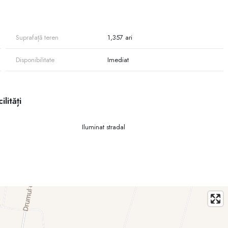
Suprafață teren
1,357 ari
Disponibilitate
Imediat
bul din vecinătate
proiecte investiționale
ilități
 poziționate, cu potențial real de creștere.
Iluminat stradal