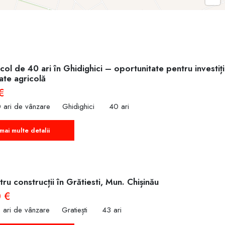
col de 40 ari în Ghidighici – oportunitate pentru investiț
tate agricolă
€
 ari de vânzare
Ghidighici
40 ari
mai multe detalii
ru construcții în Grătiesti, Mun. Chișinău
 €
 ari de vânzare
Gratiești
43 ari