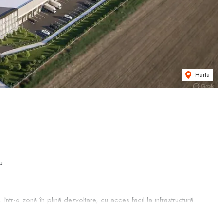
Harta
u
tr-o zonă în plină dezvoltare, cu acces facil la infrastructură.