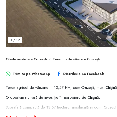
1
/
12
Oferte imobiliare Cruzești
Terenuri de vânzare Cruzești
Trimite pe
WhatsApp
Distribuie pe
Facebook
Teren agricol de vânzare – 13,57 HA, com.Cruzești, mun. Chișină
O oportunitate rară de investiție în apropiere de Chișinău!
Suprafață compactă de 13.57 hectare, amplasată în com. Cruzești, în