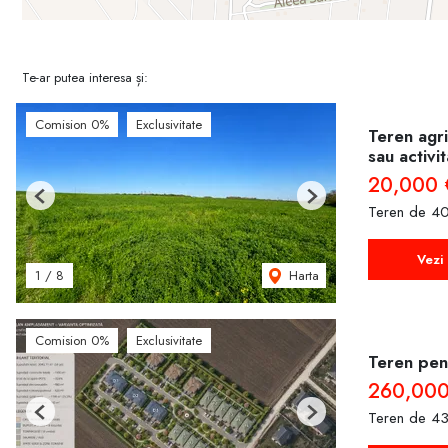
Te-ar putea interesa și:
Comision 0%
Exclusivitate
Teren agri
sau activi
20,000 
Previous
Next
Teren de 40
Vezi 
Harta
1
/
8
Comision 0%
Exclusivitate
Teren pent
260,000
Teren de 43
Previous
Next