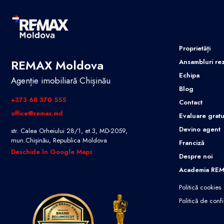
Proprietăți
REMAX Moldova
Ansambluri rez
Echipa
Agenție imobiliară Chișinău
Blog
+373 68 370 555
Contact
office@remax.md
Evaluare gratu
Devino agent
str. Calea Orheiului 28/1, et.3, MD-2059,
mun.Chișinău, Republica Moldova
Franciză
Deschide în Google Maps
Despre noi
Academia RE
Politică cookies
Politică de confi