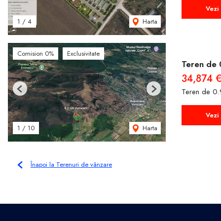
Vezi 
Harta
1
/
4
Comision 0%
Exclusivitate
Teren de 
34,874 
Teren de 0.
Previous
Next
Vezi 
Harta
1
/
10
Înapoi la Terenuri de vânzare