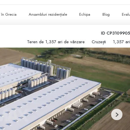
ii în Grecia
Ansambluri rezidențiale
Echipa
Blog
Evalu
ID CP3109905
Teren de 1,357 ari de vânzare
Cruzești
1,357 ari
Next