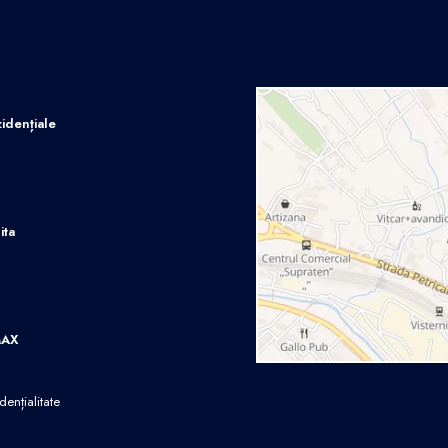
idențiale
ita
MAX
dențialitate