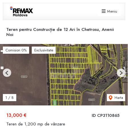
Meniu
Teren pentru Construcție de 12 Ari în Chetrosu, Anenii
Noi
Comision 0%
Exclusivitate
Previous
Next
Harta
1
/
8
13,000 €
ID CP3110865
Teren de 1,200 mp de vânzare