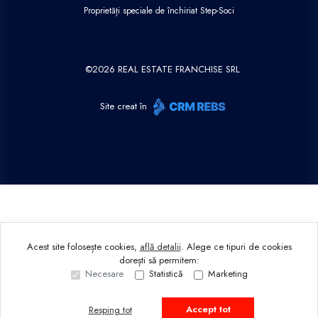
Proprietăți speciale de închiriat Step-Soci
©
2026
REAL ESTATE FRANCHISE SRL
Site creat în
Acest site folosește cookies,
află detalii
.
Alege ce tipuri de cookies
dorești să permitem:
Necesare
Statistică
Marketing
Accept tot
Resping tot
Sună acum
Solicită vizionare