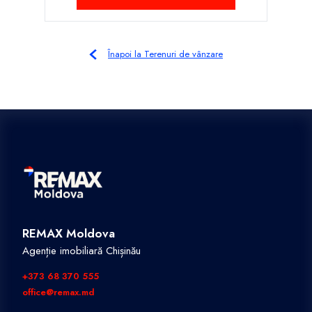
Înapoi la Terenuri de vânzare
REMAX Moldova
Agenție imobiliară Chișinău
+373 68 370 555
office@remax.md