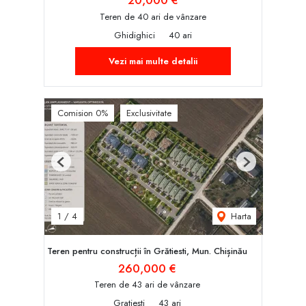
Teren de 40 ari de vânzare
Ghidighici
40 ari
Vezi mai multe detalii
Comision 0%
Exclusivitate
Previous
Next
Harta
1
/
4
Teren pentru construcții în Grătiesti, Mun. Chișinău
260,000 €
Teren de 43 ari de vânzare
Gratiești
43 ari