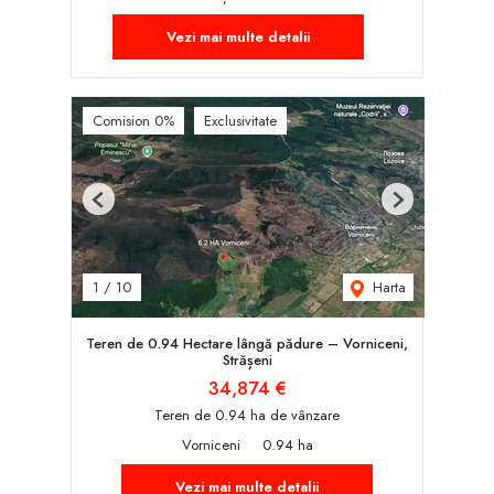
Vezi mai multe detalii
Comision 0%
Exclusivitate
Previous
Next
Harta
1
/
10
Teren de 0.94 Hectare lângă pădure – Vorniceni,
Strășeni
34,874 €
Teren de 0.94 ha de vânzare
Vorniceni
0.94 ha
Vezi mai multe detalii