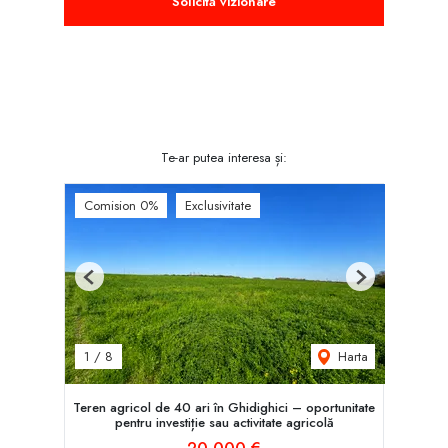
Solicită vizionare
Te-ar putea interesa și:
Comision 0%
Exclusivitate
Previous
Next
Harta
1
/
8
Teren agricol de 40 ari în Ghidighici – oportunitate
pentru investiție sau activitate agricolă
20,000 €