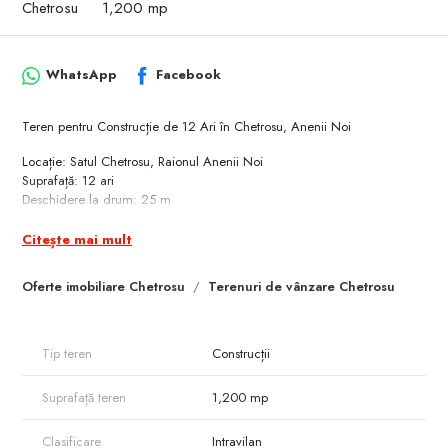
Chetrosu
1,200 mp
WhatsApp
Facebook
Teren pentru Construcție de 12 Ari în Chetrosu, Anenii Noi
Locație: Satul Chetrosu, Raionul Anenii Noi
Suprafață: 12 ari
Deschidere la drum: 25 m
Adâncime: 52 m
Destinație actuală: Teren pentru grădini
Citește mai mult
Destinație propusă pentru vânzare: Teren pentru construcție
Preț: 13.000 €
Oferte imobiliare Chetrosu
Terenuri de vânzare Chetrosu
Descriere:
Acest teren, situat în satul Chetrosu, într-o zonă deosebit de liniștită și în
plină dezvoltare, oferă oportunități excelente pentru construirea unui
Tip teren
Construcții
proiect rezidențial sau comercial. Cu o dimensiune generoasă de 12 ari
și o deschidere bună la drum, locul este ideal pentru dezvoltarea de
Suprafață teren
1,200 mp
noi construcții sau investiții imobiliare.
Avantaje:
Clasificare
Intravilan