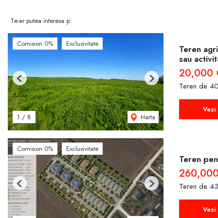
Te-ar putea interesa și:
Comision 0%
Exclusivitate
Teren agri
sau activi
20,000 
Previous
Next
Teren de 40
Vezi 
Harta
1
/
8
Comision 0%
Exclusivitate
Teren pent
260,000
Teren de 43
Previous
Next
Vezi 