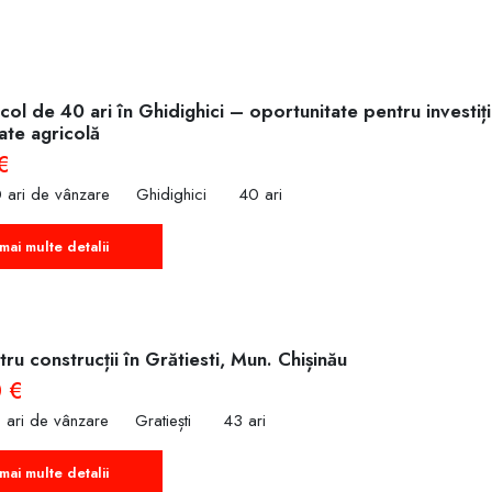
col de 40 ari în Ghidighici – oportunitate pentru investiț
tate agricolă
€
 ari de vânzare
Ghidighici
40 ari
mai multe detalii
ru construcții în Grătiesti, Mun. Chișinău
 €
 ari de vânzare
Gratiești
43 ari
mai multe detalii