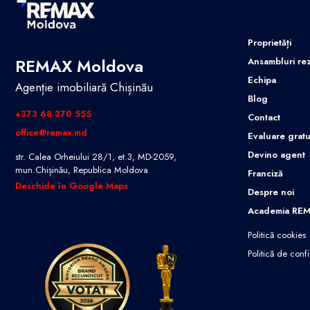
Proprietăți
REMAX Moldova
Ansambluri rez
Echipa
Agenție imobiliară Chișinău
Blog
+373 68 370 555
Contact
office@remax.md
Evaluare gratu
Devino agent
str. Calea Orheiului 28/1, et.3, MD-2059,
mun.Chișinău, Republica Moldova
Franciză
Deschide în Google Maps
Despre noi
Academia RE
Politică cookies
Politică de confi