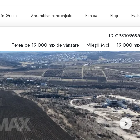
ii în Grecia
Ansambluri rezidențiale
Echipa
Blog
Evalu
ID CP3109695
Teren de 19,000 mp de vânzare
Mileștii Mici
19,000 mp
Next