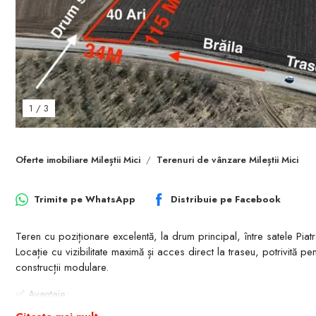
1
/
3
Oferte imobiliare Mileștii Mici
Terenuri de vânzare Mileștii Mici
Trimite pe
WhatsApp
Distribuie pe
Facebook
Teren cu poziționare excelentă, la drum principal, între satele Piatr
Locație cu vizibilitate maximă și acces direct la traseu, potrivită p
construcții modulare.
✅ Avantaje: