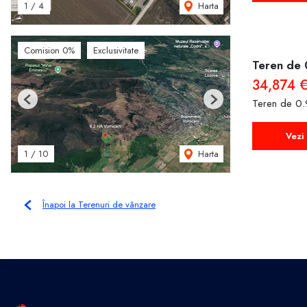
Harta
1
/
4
Comision 0%
Exclusivitate
Teren de 
34,874 
Teren de 0.
Previous
Next
Vezi 
Harta
1
/
10
Înapoi la Terenuri de vânzare