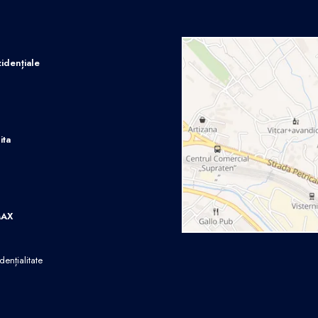
idențiale
ita
MAX
dențialitate