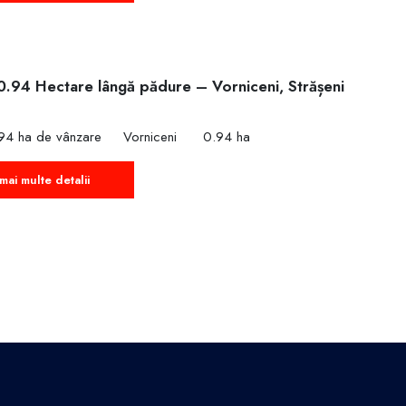
0.94 Hectare lângă pădure – Vorniceni, Strășeni
€
94 ha de vânzare
Vorniceni
0.94 ha
mai multe detalii