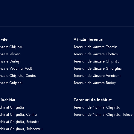
 vile
Vânzări terenuri
ânzare Chișinău
Terenuri de vânzare Tohatin
nzare Ialoveni
Terenuri de vânzare Chetrosu
nzare Durlești
Terenuri de vânzare Chișinău
ânzare Vadul lui Vodă
Terenuri de vânzare Ghidighici
ânzare Chișinău, Centru
Terenuri de vânzare Vorniceni
ânzare Onițcani
Terenuri de vânzare Budești
închiriat
Terenuri de închiriat
chiriat Chișinău
Terenuri de închiriat Chișinău
chiriat Chișinău, Centru
Terenuri de închiriat Chișinău, Telece
chiriat Chișinău, Botanica
chiriat Chișinău, Telecentru