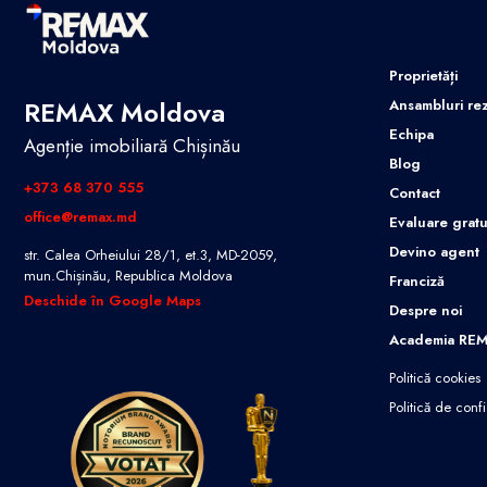
Proprietăți
REMAX Moldova
Ansambluri rez
Echipa
Agenție imobiliară Chișinău
Blog
+373 68 370 555
Contact
office@remax.md
Evaluare gratu
Devino agent
str. Calea Orheiului 28/1, et.3, MD-2059,
mun.Chișinău, Republica Moldova
Franciză
Deschide în Google Maps
Despre noi
Academia RE
Politică cookies
Politică de confi