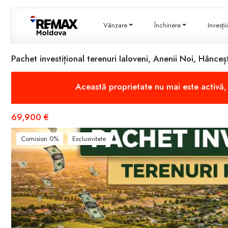
Vânzare
Închiriere
Invesți
Pachet investițional terenuri Ialoveni, Anenii Noi, Hânceșt
Această proprietate nu mai este activă
69,900 €
Comision 0%
Exclusivitate