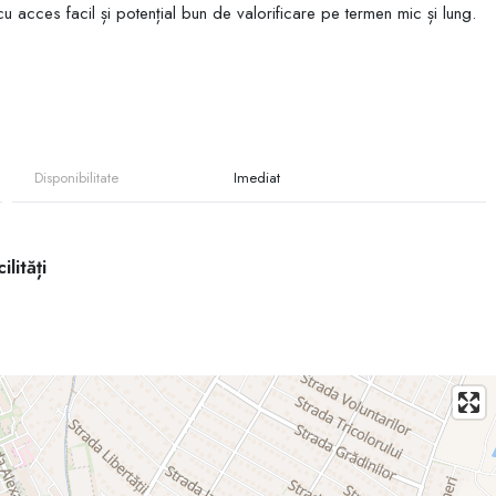
 cu acces facil și potențial bun de valorificare pe termen mic și lung.
Disponibilitate
Imediat
ilități
– localitatea Puhoi
localitatea Puhoi
localitatea Puhoi
 localitatea Puhoi
 localitatea Puhoi