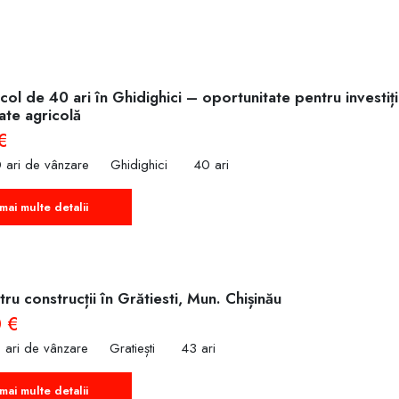
sti , Bujor
col de 40 ari în Ghidighici – oportunitate pentru investiț
tate agricolă
€
 ari de vânzare
Ghidighici
40 ari
mai multe detalii
ru construcții în Grătiesti, Mun. Chișinău
 €
 ari de vânzare
Gratiești
43 ari
mai multe detalii