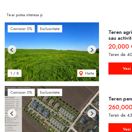
- teren pentru construcții – suprafață 15.72 Ari – localitatea Hance
Te-ar putea interesa și:
Comision 0%
Exclusivitate
Teren agri
sau activi
20,000 
Previous
Next
Teren de 40
Vezi 
Harta
1
/
8
Comision 0%
Exclusivitate
Teren pent
260,000
Teren de 43
Previous
Next
Vezi 