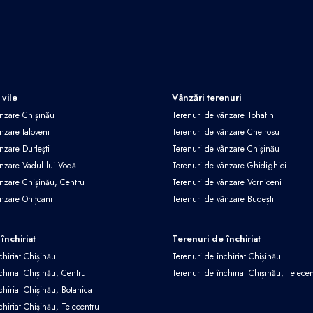
 vile
Vânzări terenuri
ânzare Chișinău
Terenuri de vânzare Tohatin
nzare Ialoveni
Terenuri de vânzare Chetrosu
nzare Durlești
Terenuri de vânzare Chișinău
ânzare Vadul lui Vodă
Terenuri de vânzare Ghidighici
ânzare Chișinău, Centru
Terenuri de vânzare Vorniceni
ânzare Onițcani
Terenuri de vânzare Budești
închiriat
Terenuri de închiriat
chiriat Chișinău
Terenuri de închiriat Chișinău
chiriat Chișinău, Centru
Terenuri de închiriat Chișinău, Telece
chiriat Chișinău, Botanica
chiriat Chișinău, Telecentru