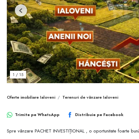
Previous
1
/
15
Oferte imobiliare Ialoveni
Terenuri de vânzare Ialoveni
Trimite pe
WhatsApp
Distribuie pe
Facebook
Spre vânzare PACHET INVESTIȚIONAL , o oportunitate foarte bună p