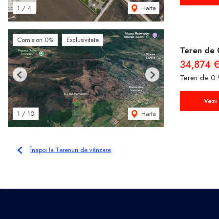
Harta
1
/
4
Comision 0%
Exclusivitate
Teren de 
34,874 
Teren de 0.
Previous
Next
Vezi 
Harta
1
/
10
Înapoi la Terenuri de vânzare