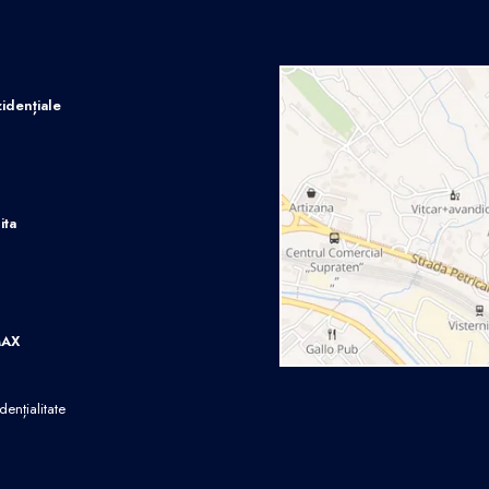
idențiale
ita
MAX
dențialitate