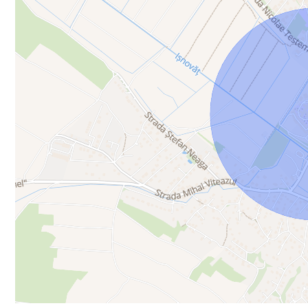
- teren agricol – nr. cadastral 1025302028 – suprafață 81 Ari – l
Varianta 2 – Pachet mixt investițional
6 terenuri agricole + 2 terenuri pentru construcții
preț total pachet – 69.900 euro
Detalii terenuri:
- teren agricol – nr. cadastral 2837104344 – suprafață 54,4 Ari 
- teren agricol – nr. cadastral 5526308073 – suprafață 56 Ari – 
- teren agricol – nr. cadastral 5526105243 – suprafață 10 Ari – 
- teren agricol – nr. cadastral 5526104069 – suprafață 210 Ari –
- teren agricol – nr. cadastral 5526401133 – suprafață 150 Ari –
- teren agricol – nr. cadastral 1025302028 – suprafață 81 Ari – l
- teren pentru construcții – suprafață 14.91 Ari – localitatea - Ialo