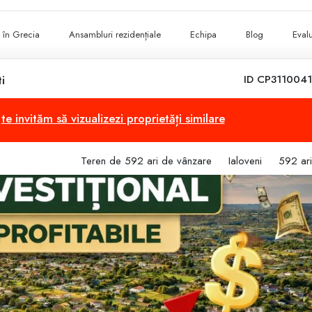
ii în Grecia
Ansambluri rezidențiale
Echipa
Blog
Evalu
i
ID CP3110041
,
te invităm să vizualizezi proprietăți similare
Teren de 592 ari de vânzare
Ialoveni
592 ari