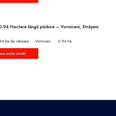
0.94 Hectare lângă pădure – Vorniceni, Strășeni
€
94 ha de vânzare
Vorniceni
0.94 ha
mai multe detalii