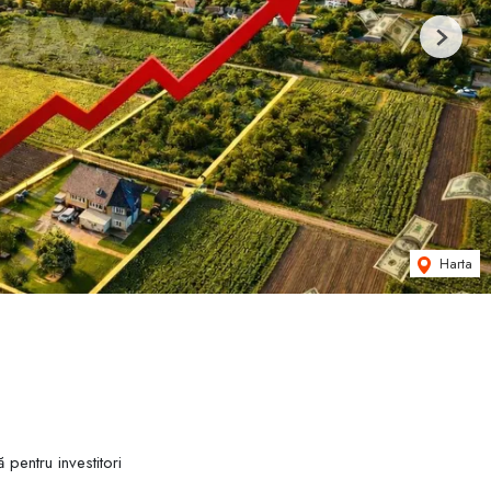
Next
Harta
entru investitori