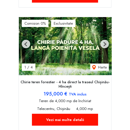
Comision 0%
Exclusivitate
Previous
Next
Harta
1
/
4
Chirie teren forestier - 4 ha direct la traseul Chișinău-
Hîncești
195,000 €
TVA inclus
Teren de 4,000 mp de închiriat
Telecentru, Chișinău
4,000 mp
Vezi mai multe detalii