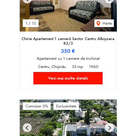
Previous
Next
Harta
1
/
13
Chirie Apartament 1 cameră Sector Centru Albișoara
82/3
350 €
Apartament cu 1 camere de închiriat
Centru, Chișinău
35 mp
1960
Vezi mai multe detalii
Comision 0%
Exclusivitate
Previous
Next