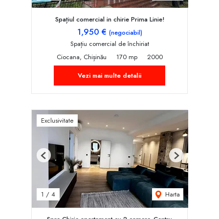
Spațiul comercial in chirie Prima Linie!
1,950 €
(negociabil)
Spațiu comercial de închiriat
Ciocana, Chișinău
170 mp
2000
Vezi mai multe detalii
Exclusivitate
Previous
Next
Harta
1
/
4