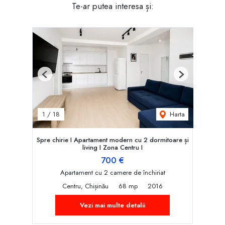
Te-ar putea interesa și:
Previous
Next
Harta
1
/
18
Spre chirie I Apartament modern cu 2 dormitoare și
living I Zona Centru I
700 €
Apartament cu 2 camere de închiriat
Centru, Chișinău
68 mp
2016
Vezi mai multe detalii