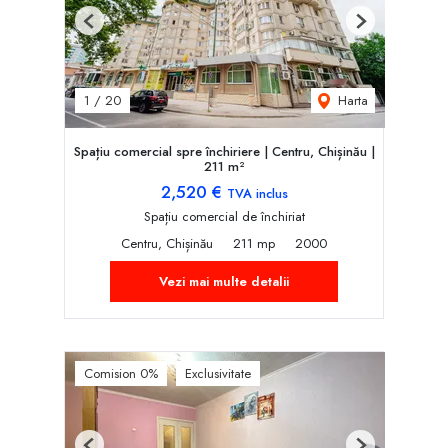
Previous
Next
Harta
1
/
20
Spațiu comercial spre închiriere | Centru, Chișinău |
211 m²
2,520 €
TVA inclus
Spațiu comercial de închiriat
Centru, Chișinău
211 mp
2000
Vezi mai multe detalii
Comision 0%
Exclusivitate