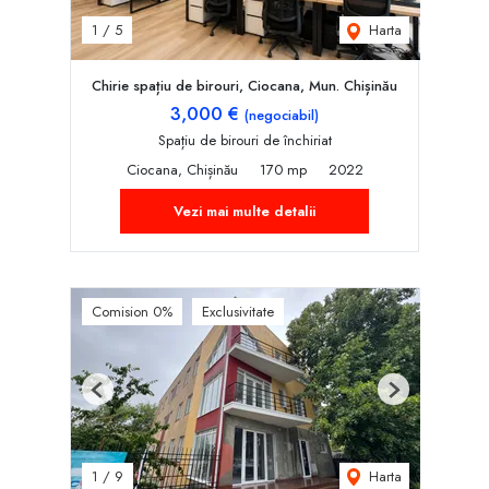
Harta
1
/
5
Chirie spațiu de birouri, Ciocana, Mun. Chișinău
3,000 €
(negociabil)
Spațiu de birouri de închiriat
Ciocana, Chișinău
170 mp
2022
Vezi mai multe detalii
Comision 0%
Exclusivitate
Previous
Next
Harta
1
/
9