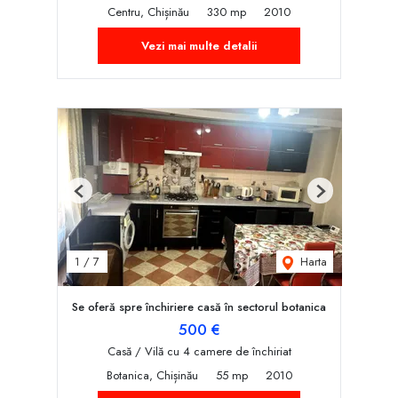
Centru, Chișinău
330 mp
2010
Vezi mai multe detalii
Previous
Next
Harta
1
/
7
Se oferă spre închiriere casă în sectorul botanica
500 €
Casă / Vilă cu 4 camere de închiriat
Botanica, Chișinău
55 mp
2010