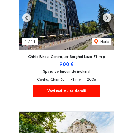
Previous
Next
Harta
1
/
14
Chirie Birou. Centru, str Serghei Lazo 71 m.p
900 €
Spațiu de birouri de închiriat
Centru, Chișinău
71 mp
2006
Vezi mai multe detalii