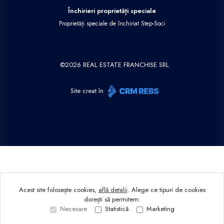
Închirieri proprietăți speciale
Proprietăți speciale de închiriat Step-Soci
©
2026
REAL ESTATE FRANCHISE SRL
Site creat în
Acest site folosește cookies,
află detalii
.
Alege ce tipuri de cookies
dorești să permitem:
Necesare
Statistică
Marketing