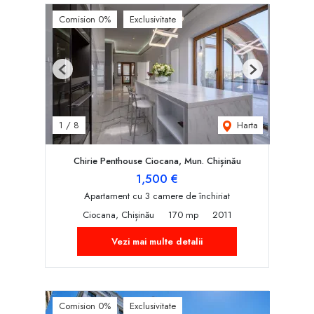
Comision 0%
Exclusivitate
Previous
Next
Harta
1
/
8
Chirie Penthouse Ciocana, Mun. Chișinău
1,500 €
Apartament cu 3 camere de închiriat
Ciocana, Chișinău
170 mp
2011
Vezi mai multe detalii
Comision 0%
Exclusivitate