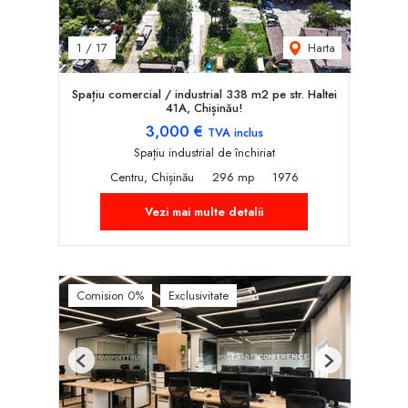
Harta
1
/
17
Spațiu comercial / industrial 338 m2 pe str. Haltei
41A, Chișinău!
3,000 €
TVA inclus
Spațiu industrial de închiriat
Centru, Chișinău
296 mp
1976
Vezi mai multe detalii
Comision 0%
Exclusivitate
Previous
Next