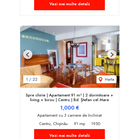
Vezi mai multe detalii
Previous
Next
Harta
1
/
22
Spre chirie | Apartament 91 m² | 2 dormitoare +
living + birou | Centru | Bd. Ștefan cel Mare
1,000 €
Apartament cu 3 camere de închiriat
Centru, Chișinău
91 mp
1950
Vezi mai multe detalii