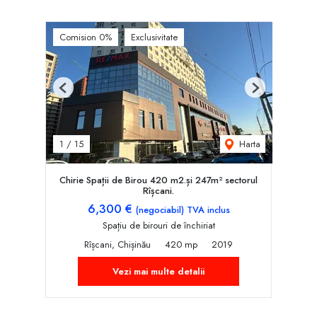
Comision 0%
Exclusivitate
Previous
Next
Harta
1
/
15
Chirie Spații de Birou 420 m2.și 247m² sectorul
Rîșcani.
6,300 €
(negociabil) TVA inclus
Spațiu de birouri de închiriat
Rîșcani, Chișinău
420 mp
2019
Vezi mai multe detalii