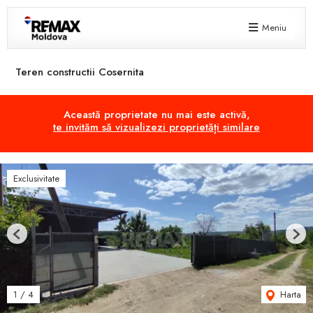
Meniu
Teren constructii Cosernita
Această proprietate nu mai este activă,
te invităm să vizualizezi proprietăți similare
Exclusivitate
Previous
Next
Harta
1
/
4