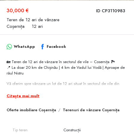
30,000 €
ID CP3110983
Teren de 12 ari de vânzare
Coșernița
12 ari
WhatsApp
Facebook
🏡 Teren de 12 ari de vânzare în sectorul de vile – Cosernița 🏞️
📍 La doar 20 km de Chișinău | 4 km de Vadul lui Vodă | Aproape de
râul Nistru
Vă oferim spre vânzare un lot de 12 ari situat în sectorul de vile din
satul Cosernița, într-o zonă liniștită și verde, perfectă pentru construcția
unei case de locuit sau de vacanță.
Citește mai mult
🔌 Utilități conectate:
Oferte imobiliare Coșernița
Terenuri de vânzare Coșernița
✅ Gaz
✅ Electricitate
✅ Internet
✅ Apeduct
Tip teren
Construcții
✅ Poartă electrică de acces