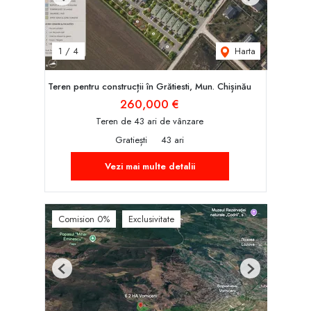
Previous
Next
Harta
1
/
4
Teren pentru construcții în Grătiesti, Mun. Chișinău
260,000 €
Teren de 43 ari de vânzare
Gratiești
43 ari
Vezi mai multe detalii
Comision 0%
Exclusivitate
Previous
Next