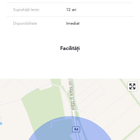
Suprafață teren
12 ari
🌿 Beneficii:
• Peisaj deosebit, aer curat și liniște
• Acces rapid la Chișinău – 20 minute cu mașina
Disponibilitate
Imediat
• Aproape de râul Nistru – ideal pentru relaxare și activități în aer liber
• Zonă populată, cu vecini stabiliți
💰 O investiție sigură și un loc ideal pentru
Facilități
viitorul tău cămin!
📞 Pentru mai multe detalii sau programarea unei vizionări, nu ezita să
mă contactezi în privat!