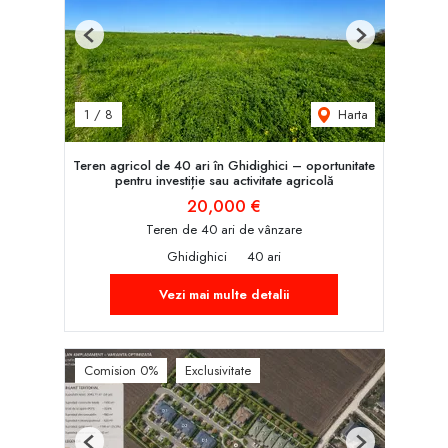
Previous
Next
Harta
1
/
8
Teren agricol de 40 ari în Ghidighici – oportunitate
pentru investiție sau activitate agricolă
20,000 €
Teren de 40 ari de vânzare
Ghidighici
40 ari
Vezi mai multe detalii
Comision 0%
Exclusivitate