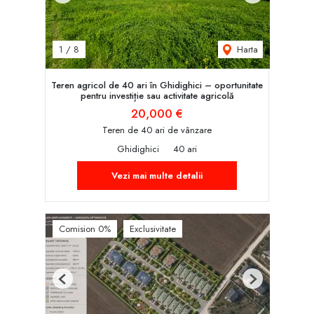
Puhoi 10 Ari - 1100 eur
Puhoi 210 Ari - 12800 eur
Harta
1
/
8
Puhoi 150 Ari - 8800 eur
Teren agricol de 40 ari în Ghidighici – oportunitate
Tintareni 81 Ari - 5400 eur
pentru investiție sau activitate agricolă
20,000 €
Dacă îți dorești un loc unde să construiești în armonie cu natura,
această proprietate merită atenția ta.
Teren de 40 ari de vânzare
Ghidighici
40 ari
Pentru detalii suplimentare și vizionare — contactează-mă direct.
Vezi mai multe detalii
Comision 0%
Exclusivitate
Previous
Next