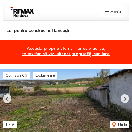
Meniu
Lot pentru constructie Hâncești
Această proprietate nu mai este activă,
te invităm să vizualizezi proprietăți similare
Comision 0%
Exclusivitate
Previous
Next
Harta
1
/
9