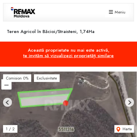
Meniu
Teren Agricol în Băcioi/Straisteni, 1,74Ha
Această proprietate nu mai este activă,
te invităm să vizualizezi proprietăți similare
Comision 0%
Exclusivitate
Previous
Next
Harta
1
/
2