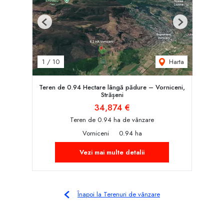
Previous
Next
Harta
1
/
10
Teren de 0.94 Hectare lângă pădure – Vorniceni,
Strășeni
34,874 €
Teren de 0.94 ha de vânzare
Vorniceni
0.94 ha
Vezi mai multe detalii
Înapoi la Terenuri de vânzare