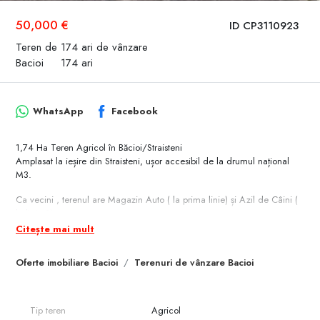
50,000 €
ID CP3110923
Teren de 174 ari de vânzare
Bacioi
174 ari
WhatsApp
Facebook
1,74 Ha Teren Agricol în Băcioi/Straisteni
Amplasat la ieșire din Straisteni, ușor accesibil de la drumul național
M3.
Ca vecini , terenul are Magazin Auto ( la prima linie) și Azil de Câini (
la linia 3)
Astfel Există o sursă de Apă și Lumină din vecinătate.
Citește mai mult
Drumul este amenajat de țară.
Oferte imobiliare Bacioi
Terenuri de vânzare Bacioi
Terenul are o perspectivă foarte bună pentru activități comerciale.
Pentru mai multe detalii sau prezentări apelați 079 000 254.
Tip teren
Agricol