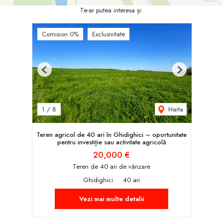
Te-ar putea interesa și:
Comision 0%
Exclusivitate
Previous
Next
Harta
1
/
8
Teren agricol de 40 ari în Ghidighici – oportunitate
pentru investiție sau activitate agricolă
20,000 €
Teren de 40 ari de vânzare
Ghidighici
40 ari
Vezi mai multe detalii