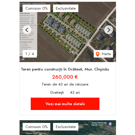
Comision 0%
Exclusivitate
Previous
Next
Harta
1
/
4
Teren pentru construcții în Grătiesti, Mun. Chișinău
260,000 €
Teren de 43 ari de vânzare
Gratiești
43 ari
Vezi mai multe detalii
Comision 0%
Exclusivitate