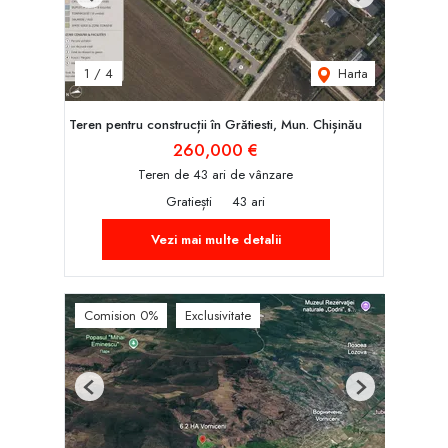
Previous
Next
Harta
1
/
4
Teren pentru construcții în Grătiesti, Mun. Chișinău
260,000 €
Teren de 43 ari de vânzare
Gratiești
43 ari
Vezi mai multe detalii
Comision 0%
Exclusivitate
Previous
Next