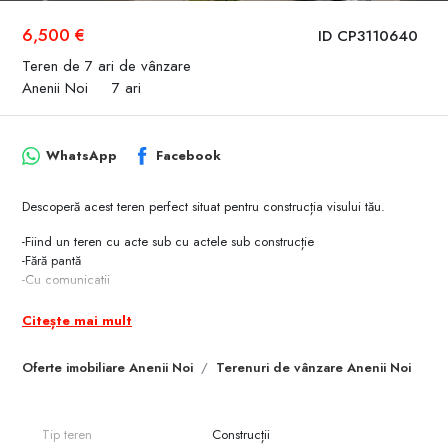
6,500 €
ID CP3110640
Teren de 7 ari de vânzare
Anenii Noi
7 ari
WhatsApp
Facebook
Descoperă acest teren perfect situat pentru construcția visului tău.
-Fiind un teren cu acte sub cu actele sub construcție
-Fără pantă
-Cu comunicatii
-7 Ari
Citește mai mult
Alege să investești într-un viitor plin de posibilităț
Oferte imobiliare Anenii Noi
Terenuri de vânzare Anenii Noi
Tip teren
Construcții