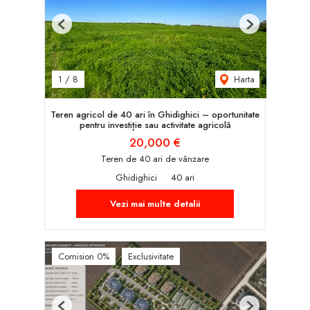
Previous
Next
Harta
1
/
8
Teren agricol de 40 ari în Ghidighici – oportunitate
pentru investiție sau activitate agricolă
20,000 €
Teren de 40 ari de vânzare
Ghidighici
40 ari
Vezi mai multe detalii
Comision 0%
Exclusivitate