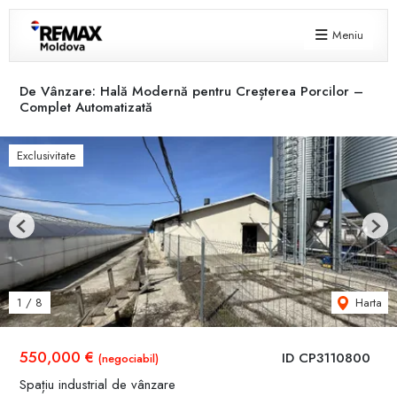
Meniu
De Vânzare: Hală Modernă pentru Creșterea Porcilor –
Complet Automatizată
Exclusivitate
Previous
Next
Harta
1
/
8
550,000 €
ID CP3110800
(negociabil)
Spațiu industrial de vânzare