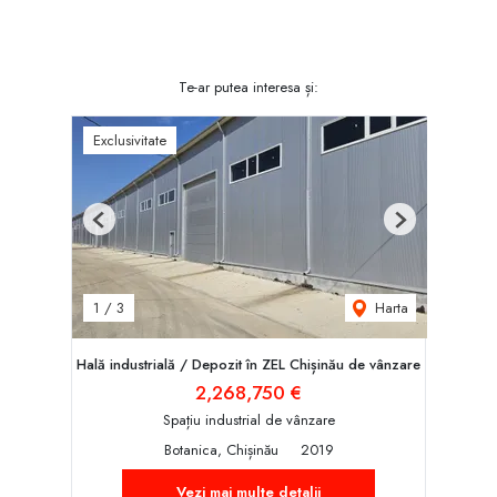
Te-ar putea interesa și:
Exclusivitate
Previous
Next
Harta
1
/
3
Hală industrială / Depozit în ZEL Chișinău de vânzare
2,268,750 €
Spațiu industrial de vânzare
Botanica, Chișinău
2019
Vezi mai multe detalii