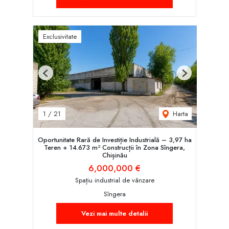
Exclusivitate
Previous
Next
Harta
1
/
21
Oportunitate Rară de Investiție Industrială – 3,97 ha
Teren + 14.673 m² Construcții în Zona Sîngera,
Chișinău
6,000,000 €
Spațiu industrial de vânzare
Sîngera
Vezi mai multe detalii