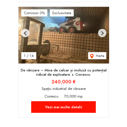
Comision 0%
Exclusivitate
Previous
Next
Harta
1
/
14
De vânzare – Mina de calcar și moluză cu potențial
ridicat de exploatare. s. Ciorescu.
240,000 €
Spațiu industrial de vânzare
Ciorescu
70,000 mp
Vezi mai multe detalii