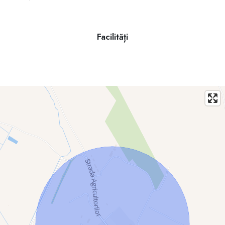
vizionări
+373 69 10 11 66
Facilități