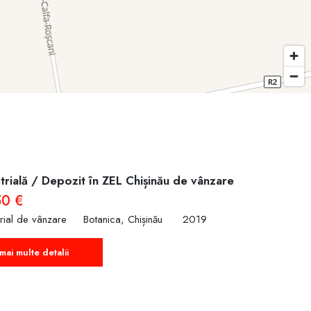
Ucraina
ndustrială gata de exploatare, cu infrastructură completă și poziționare
trială / Depozit în ZEL Chișinău de vânzare
50 €
trial de vânzare
Botanica, Chișinău
2019
mai multe detalii