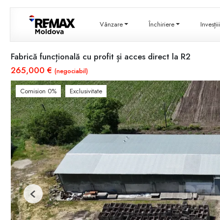
Vânzare
Închiriere
Invesți
Fabrică funcțională cu profit și acces direct la R2
265,000 €
(negociabil)
Comision 0%
Exclusivitate
Previous