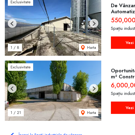
Exclusivitate
De Vânzar
Automatiz
550,00
Previous
Next
Spațiu indus
Vezi 
Harta
1
/
8
Exclusivitate
Oportunita
m² Constru
6,000,0
Previous
Next
Spațiu indus
Vezi 
Harta
1
/
21
Înapoi la Spații industriale de vânzare