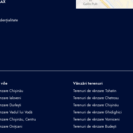
MAX
dențialitate
 vile
Vânzări terenuri
ânzare Chișinău
Terenuri de vânzare Tohatin
nzare Ialoveni
Terenuri de vânzare Chetrosu
nzare Durlești
Terenuri de vânzare Chișinău
ânzare Vadul lui Vodă
Terenuri de vânzare Ghidighici
ânzare Chișinău, Centru
Terenuri de vânzare Vorniceni
ânzare Onițcani
Terenuri de vânzare Budești