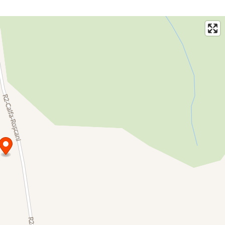
 durabilitate și costuri reduse de întreținere. Acoperișurile au fost
elor