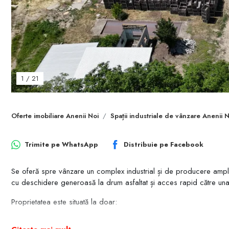
1
/
21
Oferte imobiliare Anenii Noi
Spații industriale de vânzare Anenii N
Trimite pe
WhatsApp
Distribuie pe
Facebook
Se oferă spre vânzare un complex industrial și de producere ampla
cu deschidere generoasă la drum asfaltat și acces rapid către una di
Proprietatea este situată la doar:
-500 m de traseul național R2