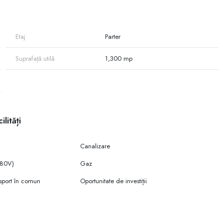
Etaj
Parter
Suprafață utilă
1,300 mp
ică, fiind specializată în procesarea și uscarea fructelor, în special
ilități
Canalizare
(380V)
Gaz
sport în comun
Oportunitate de investiții