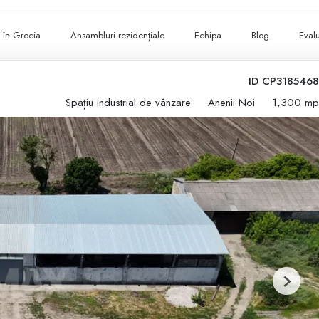
ii în Grecia
Ansambluri rezidențiale
Echipa
Blog
Evalu
ID CP3185468
Spațiu industrial de vânzare
Anenii Noi
1,300 mp
Next