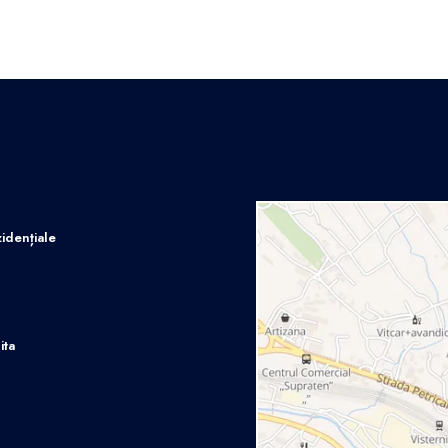
idențiale
ita