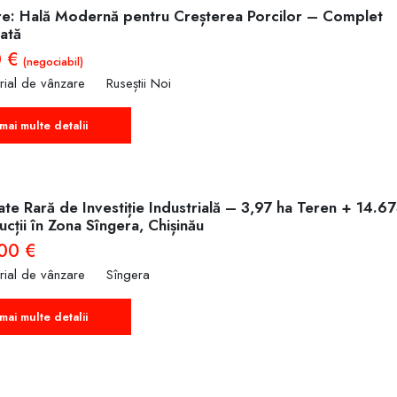
e: Hală Modernă pentru Creșterea Porcilor – Complet
ată
0 €
(negociabil)
trial de vânzare
Ruseștii Noi
mai multe detalii
te Rară de Investiție Industrială – 3,97 ha Teren + 14.6
cții în Zona Sîngera, Chișinău
00 €
trial de vânzare
Sîngera
mai multe detalii