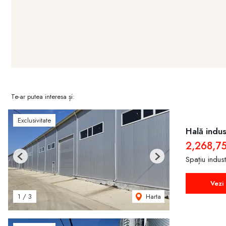
-ambalare și export
-activități industriale diverse
Avantaj investițional:
-afacere funcțională
-infrastructură existentă
-acces excelent către piețele din Republica Moldova, România și 
-recuperarea estimată a investiției – aproximativ 5 ani
Te-ar putea interesa și:
Oportunitate rară pentru investitori și companii care caută o bază i
strategică.
Exclusivitate
Hală indus
2,268,7
Spațiu indus
Previous
Next
Vezi 
Harta
1
/
3