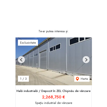
Te-ar putea interesa și:
Exclusivitate
Previous
Next
Harta
1
/
3
Hală industrială / Depozit în ZEL Chișinău de vânzare
2,268,750 €
Spațiu industrial de vânzare