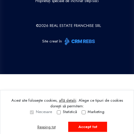
Proprietăți speciale de închiriat Step-Soci
©
2026
REAL ESTATE FRANCHISE SRL
Site creat în
Acest site folosește cookies,
află detalii
.
Alege ce tipuri de cookies
dorești să permitem:
Necesare
Statistică
Marketing
Accept tot
Resping tot
Sună acum
Solicită vizionare