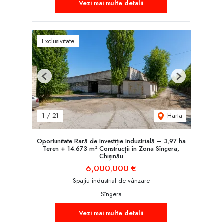
Vezi mai multe detalii
Exclusivitate
Previous
Next
Harta
1
/
21
Oportunitate Rară de Investiție Industrială – 3,97 ha
Teren + 14.673 m² Construcții în Zona Sîngera,
Chișinău
6,000,000 €
Spațiu industrial de vânzare
Sîngera
Vezi mai multe detalii