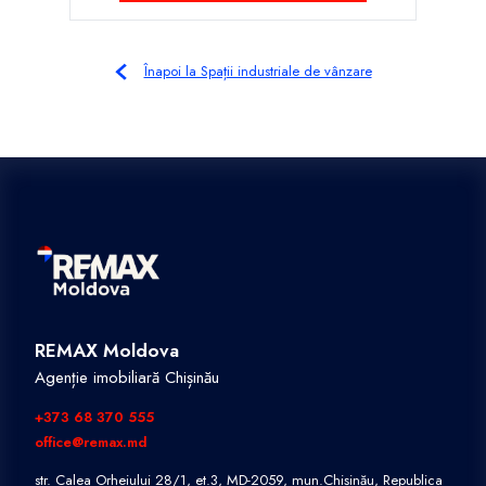
Înapoi la Spații industriale de vânzare
REMAX Moldova
Agenție imobiliară Chișinău
+373 68 370 555
office@remax.md
str. Calea Orheiului 28/1, et.3, MD-2059, mun.Chișinău, Republica