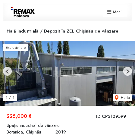
Meniu
Hală industrială / Depozit în ZEL Chișinău de vânzare
Exclusivitate
Previous
Next
Harta
1
/
4
225,000 €
ID CP3109599
Spațiu industrial de vânzare
Botanica, Chișinău
2019