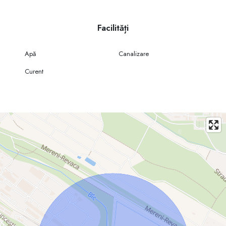
• extinderea unui business existent sau lansarea unui proiect nou.
Caracteristici principale:
Facilități
• Suprafață hală: 300 m²
• Înălțime interioară: 6 m
Apă
Canalizare
• Construcție solidă, acces TIR
Curent
• Utilități disponibile
• Amplasare excelentă în interiorul ZEL Chișinău
• Acces rapid la infrastructura principală
Tehnică disponibilă (opțional):
Hala se poate vinde cu tot echipamentul pentru prelucrarea metalului și
a lemnului sau fără tehnică, în funcție de necesitățile cumpărătorului.
Avantaje majore:
Noul proprietar va beneficia de toate privilegiile fiscale și vamale oferite
de Zona Economică Liberă Chișinău, exact ca proprietarul actual,
inclusiv: