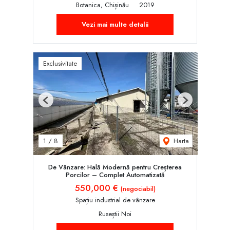
Botanica, Chișinău
2019
Vezi mai multe detalii
Exclusivitate
Previous
Next
Harta
1
/
8
De Vânzare: Hală Modernă pentru Creșterea
Porcilor – Complet Automatizată
550,000 €
(negociabil)
Spațiu industrial de vânzare
Ruseștii Noi