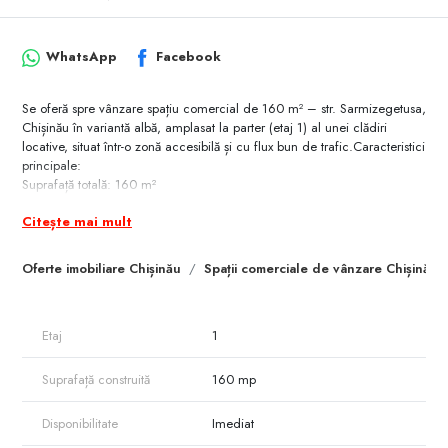
WhatsApp
Facebook
Se oferă spre vânzare spațiu comercial de 160 m² – str. Sarmizegetusa,
Chișinău în variantă albă, amplasat la parter (etaj 1) al unei clădiri
locative, situat într-o zonă accesibilă și cu flux bun de trafic.Caracteristici
principale:
Suprafață totală: 160 m²
Variantă albă – perfect pentru amenajare după necesitățile afacerii.
Citește mai mult
Toate utilitățile conectate (apă, canalizare, gaz, încălzire).
Electricitate 380 V – ideal pentru echipamente comerciale sau
industriale.
Oferte imobiliare Chișinău
Spații comerciale de vânzare Chișinău
Potrivit pentru magazine, showroom, farmacie, salon de frumusețe,
birouri, servicii, depozit ușor
O oportunitate excelentă pentru dezvoltarea unui business într-o zonă în
Etaj
1
plină dezvoltare!
Suprafață construită
160 mp
Disponibilitate
Imediat