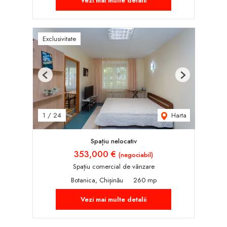
Vezi mai multe detalii
Exclusivitate
Previous
Next
Harta
1
/
24
Spațiu nelocativ
353,000 €
(negociabil)
Spațiu comercial de vânzare
Botanica, Chișinău
260 mp
Vezi mai multe detalii