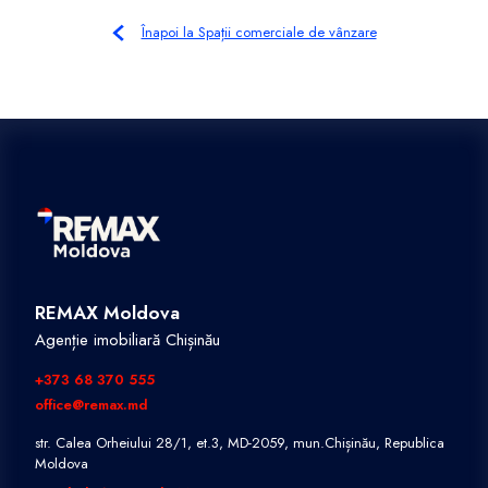
Înapoi la Spații comerciale de vânzare
REMAX Moldova
Agenție imobiliară Chișinău
+373 68 370 555
office@remax.md
str. Calea Orheiului 28/1, et.3, MD-2059, mun.Chișinău, Republica
Moldova