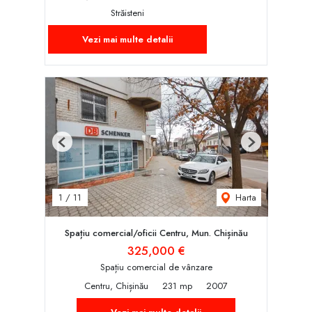
Străisteni
Vezi mai multe detalii
Previous
Next
Harta
1
/
11
Spațiu comercial/oficii Centru, Mun. Chișinău
325,000 €
Spațiu comercial de vânzare
Centru, Chișinău
231 mp
2007