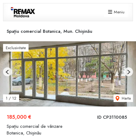
Meniu
Spațiu comercial Botanica, Mun. Chișinău
Exclusivitate
Previous
Next
Harta
1
/
12
185,000 €
ID CP3110085
Spațiu comercial de vânzare
Botanica, Chișinău