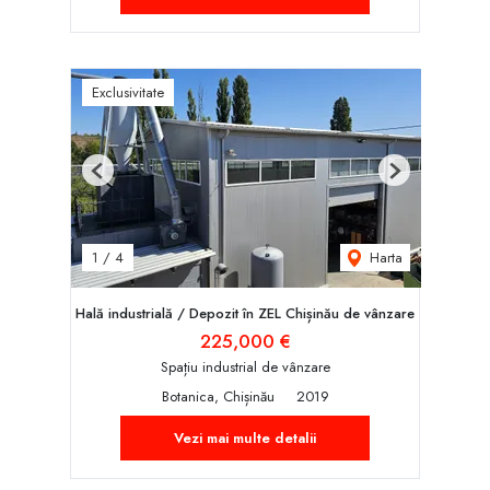
Exclusivitate
Previous
Next
Harta
1
/
4
Hală industrială / Depozit în ZEL Chișinău de vânzare
225,000 €
Spațiu industrial de vânzare
Botanica, Chișinău
2019
Vezi mai multe detalii