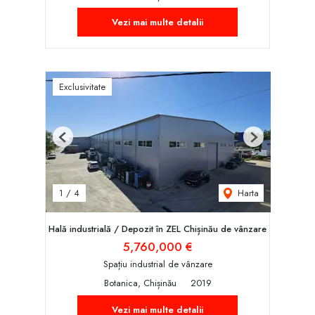
Vezi mai multe detalii
Exclusivitate
Previous
Next
Harta
1
/
4
Hală industrială / Depozit în ZEL Chișinău de vânzare
5,760,000 €
Spațiu industrial de vânzare
Botanica, Chișinău
2019
Vezi mai multe detalii