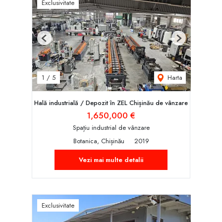
Exclusivitate
Previous
Next
Harta
1
/
5
Hală industrială / Depozit în ZEL Chișinău de vânzare
1,650,000 €
Spațiu industrial de vânzare
Botanica, Chișinău
2019
Vezi mai multe detalii
Exclusivitate