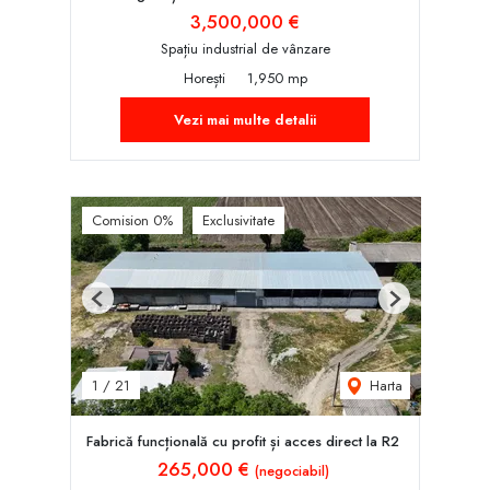
3,500,000 €
Spațiu industrial de vânzare
Horești
1,950 mp
Vezi mai multe detalii
Comision 0%
Exclusivitate
Previous
Next
Harta
1
/
21
Fabrică funcțională cu profit și acces direct la R2
265,000 €
(negociabil)