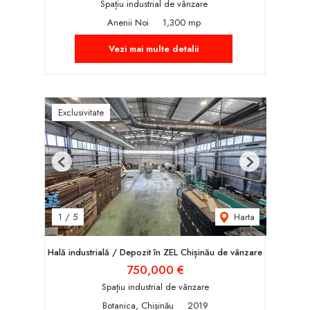
Spațiu industrial de vânzare
Anenii Noi
1,300 mp
Vezi mai multe detalii
Exclusivitate
Previous
Next
Harta
1
/
5
Hală industrială / Depozit în ZEL Chișinău de vânzare
750,000 €
Spațiu industrial de vânzare
Botanica, Chișinău
2019