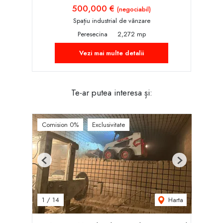
500,000 €
(negociabil)
Spațiu industrial de vânzare
Peresecina
2,272 mp
Vezi mai multe detalii
Te-ar putea interesa și:
Comision 0%
Exclusivitate
Previous
Next
Harta
1
/
14