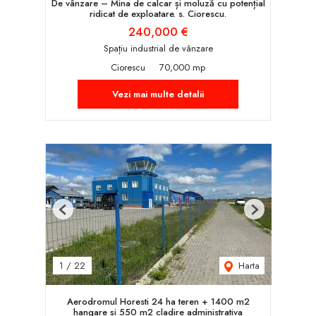
De vânzare – Mina de calcar și moluză cu potențial
ridicat de exploatare. s. Ciorescu.
240,000 €
Spațiu industrial de vânzare
Ciorescu
70,000 mp
Vezi mai multe detalii
Previous
Next
Harta
1
/
22
Aerodromul Horesti 24 ha teren + 1400 m2
hangare și 550 m2 cladire administrativa