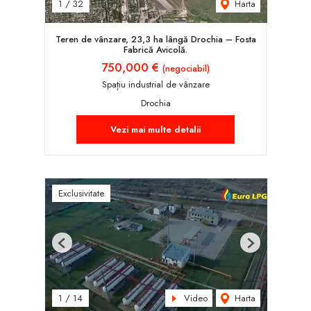
Harta
1
/
32
Teren de vânzare, 23,3 ha lângă Drochia – Fosta
Fabrică Avicolă.
750,000 €
(negociabil)
Spațiu industrial de vânzare
Drochia
Vezi mai multe detalii
Exclusivitate
Previous
Next
Video
Harta
1
/
14