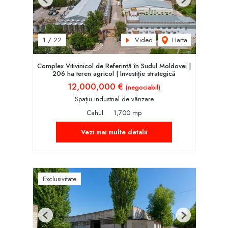
Previous
Next
Video
Harta
1
/
22
Complex Vitivinicol de Referință în Sudul Moldovei |
206 ha teren agricol | Investiție strategică
12,000,000 €
(negociabil)
Spațiu industrial de vânzare
Cahul
1,700 mp
Vezi mai multe detalii
Exclusivitate
Previous
Next