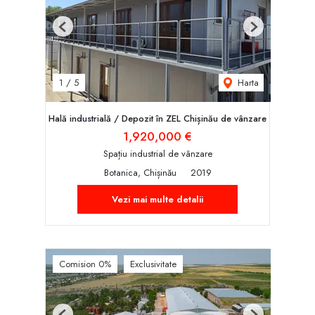
Previous
Next
Harta
1
/
5
Hală industrială / Depozit în ZEL Chișinău de vânzare
1,920,000 €
Spațiu industrial de vânzare
Botanica, Chișinău
2019
Vezi mai multe detalii
Comision 0%
Exclusivitate