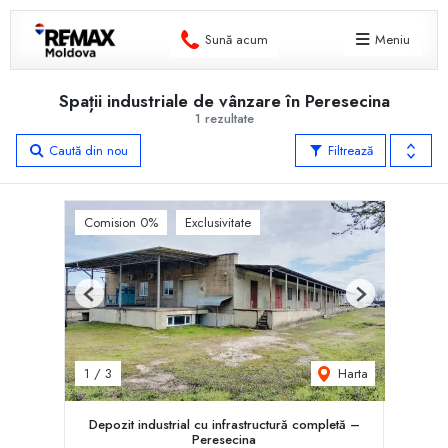
Sună acum
Meniu
Spații industriale de vânzare în Peresecina
1 rezultate
Caută din nou
Filtrează
Comision 0%
Exclusivitate
Previous
Next
Harta
1
/
3
Depozit industrial cu infrastructură completă –
Peresecina