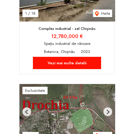
Harta
1
/
18
Complex industrial - zel Chișinău
12,780,000 €
Spațiu industrial de vânzare
Botanica, Chișinău
2023
Vezi mai multe detalii
Exclusivitate
Previous
Next