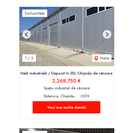
Exclusivitate
Previous
Next
Harta
1
/
3
Hală industrială / Depozit în ZEL Chișinău de vânzare
2,268,750 €
Spațiu industrial de vânzare
Botanica, Chișinău
2019
Vezi mai multe detalii