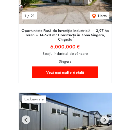
Harta
1
/
21
Oportunitate Rară de Investiție Industrială – 3,97 ha
Teren + 14.673 m² Construcții în Zona Sîngera,
Chișinău
6,000,000 €
Spațiu industrial de vânzare
Sîngera
Vezi mai multe detalii
Exclusivitate
Previous
Next