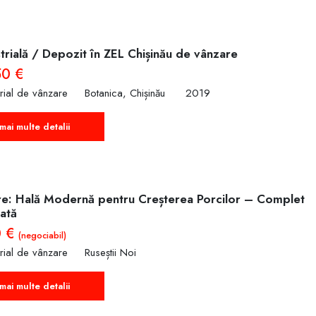
trială / Depozit în ZEL Chișinău de vânzare
50 €
trial de vânzare
Botanica, Chișinău
2019
mai multe detalii
e: Hală Modernă pentru Creșterea Porcilor – Complet
ată
0 €
(negociabil)
trial de vânzare
Ruseștii Noi
mai multe detalii