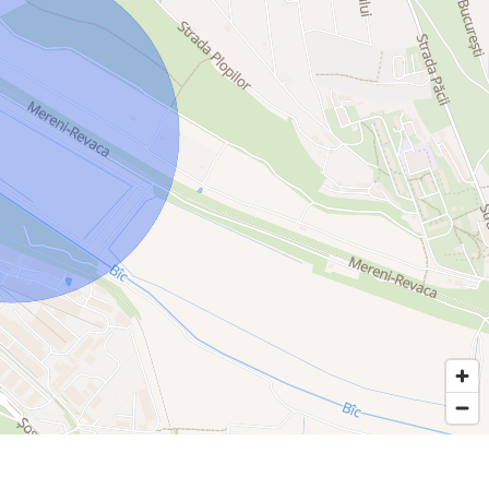
 și a lemnului sau fără tehnică, în funcție de necesitățile
e oferite de Zona Economică Liberă Chișinău, exact ca proprietarul
ii din producție, logistică sau investiții industriale.