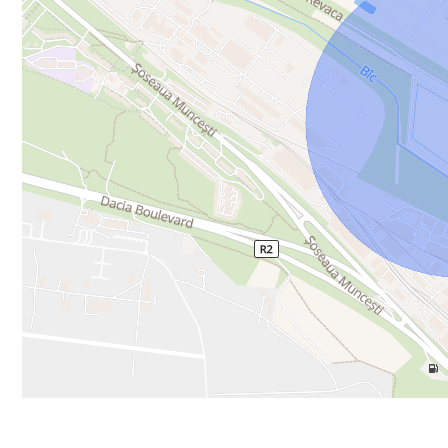
• Acces rapid la infrastructura principală
Tehnică disponibilă (opțional):
Hala se poate vinde cu tot echipamentul pentru prelucrarea metalului
cumpărătorului.
Avantaje majore:
Noul proprietar va beneficia de toate privilegiile fiscale și vamal
actual, inclusiv:
• facilități fiscale,
• condiții avantajoase la import/export,
• proceduri simplificate pentru activitate industrială.
Această proprietate reprezintă o oportunitate excelentă pentru compan
Pentru detalii, vizionare și documentație completă, contactați-ne.