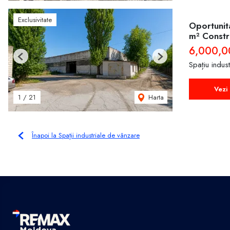
Exclusivitate
Oportunita
m² Constru
6,000,0
Previous
Next
Spațiu indus
Vezi 
Harta
1
/
21
Înapoi la Spații industriale de vânzare