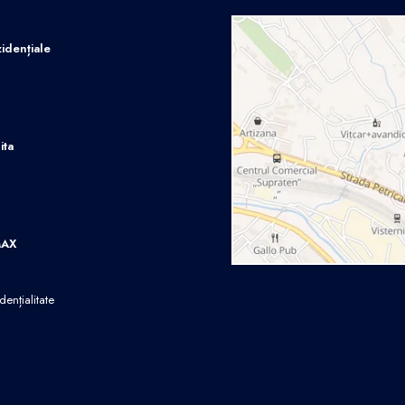
idențiale
ita
MAX
dențialitate