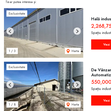
Te-ar putea interesa și:
Exclusivitate
Hală indus
2,268,7
Spațiu indus
Previous
Next
Vezi 
Harta
1
/
3
Exclusivitate
De Vânzar
Automatiz
550,00
Previous
Next
Spațiu indus
Vezi 
Harta
1
/
8