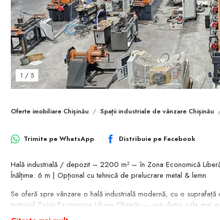
1
/
5
Oferte imobiliare Chișinău
Spații industriale de vânzare Chișinău
Trimite pe
WhatsApp
Distribuie pe
Facebook
Hală industrială / depozit – 2200 m² – în Zona Economică Liberă
Înălțime: 6 m | Opțional cu tehnică de prelucrare metal & lemn
Se oferă spre vânzare o hală industrială modernă, cu o suprafață d
teritoriul Zonei Economice Libere Chișinău — una dintre cele mai ava