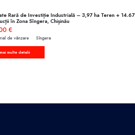
te Rară de Investiție Industrială – 3,97 ha Teren + 14.6
cții în Zona Sîngera, Chișinău
00 €
trial de vânzare
Sîngera
mai multe detalii