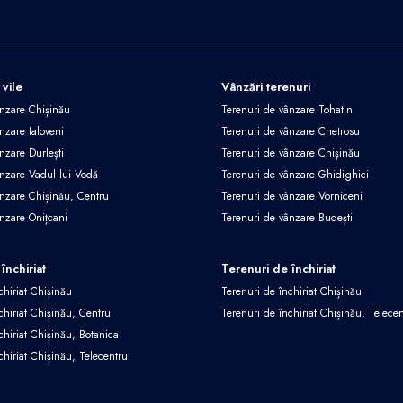
 vile
Vânzări terenuri
ânzare Chișinău
Terenuri de vânzare Tohatin
nzare Ialoveni
Terenuri de vânzare Chetrosu
nzare Durlești
Terenuri de vânzare Chișinău
ânzare Vadul lui Vodă
Terenuri de vânzare Ghidighici
ânzare Chișinău, Centru
Terenuri de vânzare Vorniceni
ânzare Onițcani
Terenuri de vânzare Budești
închiriat
Terenuri de închiriat
chiriat Chișinău
Terenuri de închiriat Chișinău
chiriat Chișinău, Centru
Terenuri de închiriat Chișinău, Telece
chiriat Chișinău, Botanica
chiriat Chișinău, Telecentru