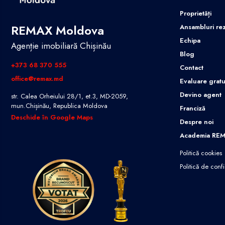
Proprietăți
REMAX Moldova
Ansambluri rez
Echipa
Agenție imobiliară Chișinău
Blog
+373 68 370 555
Contact
office@remax.md
Evaluare gratu
Devino agent
str. Calea Orheiului 28/1, et.3, MD-2059,
mun.Chișinău, Republica Moldova
Franciză
Deschide în Google Maps
Despre noi
Academia RE
Politică cookies
Politică de confi