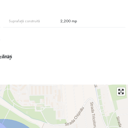
Suprafață construită
2,200 mp
ilități