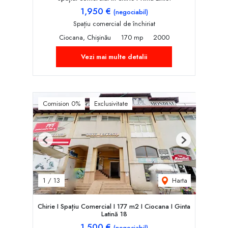
1,950 €
(negociabil)
Spațiu comercial de închiriat
Ciocana, Chișinău
170 mp
2000
Vezi mai multe detalii
Comision 0%
Exclusivitate
Previous
Next
Harta
1
/
13
Chirie I Spațiu Comercial I 177 m2 I Ciocana I Ginta
Latină 18
1,500 €
(negociabil)