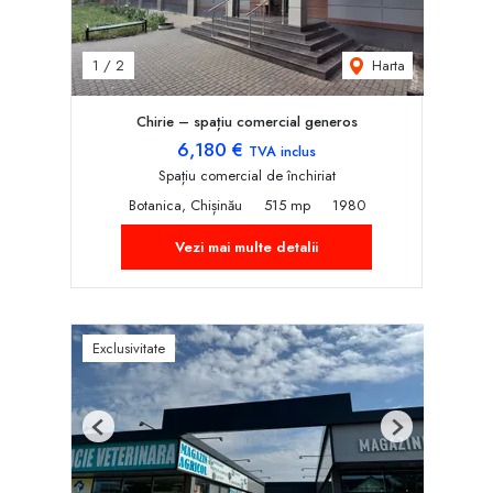
Harta
1
/
2
Chirie – spațiu comercial generos
6,180 €
TVA inclus
Spațiu comercial de închiriat
Botanica, Chișinău
515 mp
1980
Vezi mai multe detalii
Exclusivitate
Previous
Next