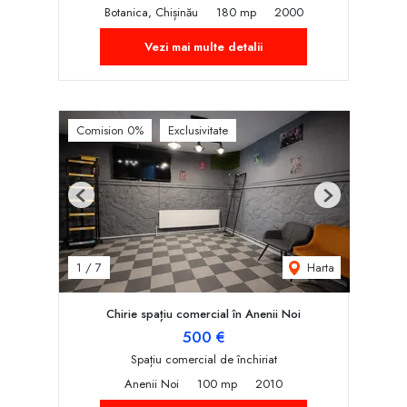
Botanica, Chișinău
180 mp
2000
Vezi mai multe detalii
Comision 0%
Exclusivitate
Previous
Next
Harta
1
/
7
Chirie spațiu comercial în Anenii Noi
500 €
Spațiu comercial de închiriat
Anenii Noi
100 mp
2010