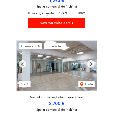
1,393 €
Spațiu comercial de închiriat
Buiucani, Chișinău
139.3 mp
1982
Vezi mai multe detalii
Comision 0%
Exclusivitate
Previous
Next
Harta
1
/
7
Spațiul comercial/ oficiu spre chirie
2,700 €
Spațiu comercial de închiriat