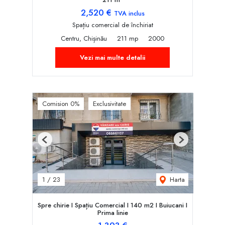
2,520 €
TVA inclus
Spațiu comercial de închiriat
Centru, Chișinău
211 mp
2000
Vezi mai multe detalii
Comision 0%
Exclusivitate
Previous
Next
Harta
1
/
23
Spre chirie I Spațiu Comercial I 140 m2 I Buiucani I
Prima linie