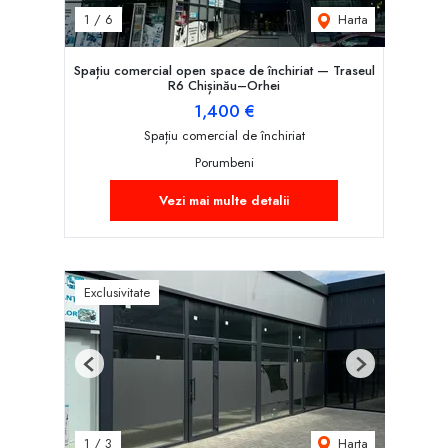
Harta
1
/
6
Spațiu comercial open space de închiriat — Traseul
R6 Chișinău–Orhei
1,400 €
Spațiu comercial de închiriat
Porumbeni
Vezi mai multe detalii
Exclusivitate
Previous
Next
Harta
1
/
3