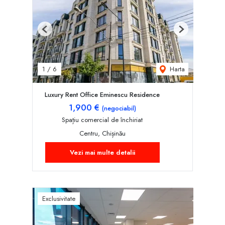
Previous
Next
Harta
1
/
6
Luxury Rent Office Eminescu Residence
1,900 €
(negociabil)
Spațiu comercial de închiriat
Centru, Chișinău
Vezi mai multe detalii
Exclusivitate