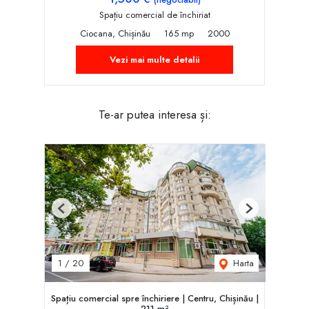
Spațiu comercial de închiriat
Ciocana, Chișinău
165 mp
2000
Vezi mai multe detalii
Te-ar putea interesa și:
Previous
Next
Harta
1
/
20
Spațiu comercial spre închiriere | Centru, Chișinău |
211 m²