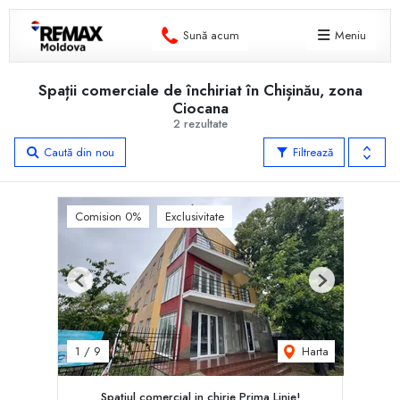
Sună acum
Meniu
Spații comerciale de închiriat în Chișinău, zona
Ciocana
2 rezultate
Caută din nou
Filtrează
Comision 0%
Exclusivitate
Previous
Next
Harta
1
/
9
Spațiul comercial in chirie Prima Linie!