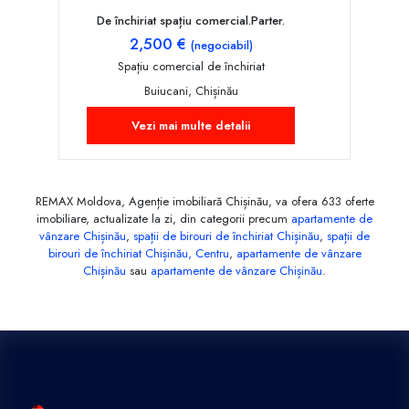
De închiriat spațiu comercial.Parter.
2,500 €
(negociabil)
Spațiu comercial de închiriat
Buiucani, Chișinău
Vezi mai multe detalii
REMAX Moldova, Agenție imobiliară Chișinău, va ofera 633 oferte
imobiliare, actualizate la zi, din categorii precum
apartamente de
vânzare Chișinău
,
spații de birouri de închiriat Chișinău
,
spații de
birouri de închiriat Chișinău, Centru
,
apartamente de vânzare
Chișinău
sau
apartamente de vânzare Chișinău
.