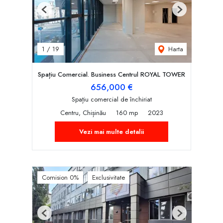
Previous
Next
Harta
1
/
19
Spațiu Comercial. Business Centrul ROYAL TOWER
656,000 €
Spațiu comercial de închiriat
Centru, Chișinău
160 mp
2023
Vezi mai multe detalii
Comision 0%
Exclusivitate
Previous
Next