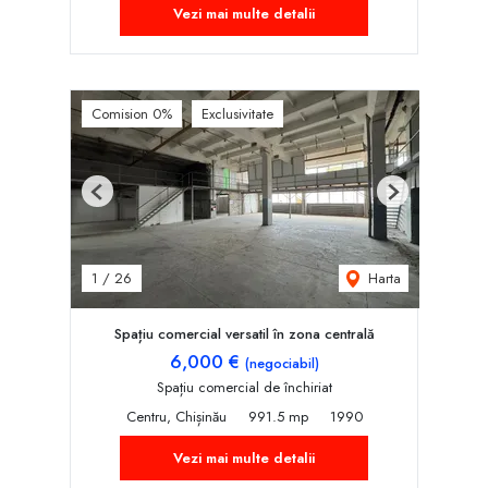
Vezi mai multe detalii
Comision 0%
Exclusivitate
Previous
Next
Harta
1
/
26
Spațiu comercial versatil în zona centrală
6,000 €
(negociabil)
Spațiu comercial de închiriat
Centru, Chișinău
991.5 mp
1990
Vezi mai multe detalii