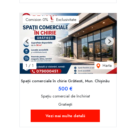
Comision 0%
Exclusivitate
Previous
Next
Harta
1
/
1
Spații comerciale în chirie Grătiesti, Mun. Chișinău
500 €
Spațiu comercial de închiriat
Gratiești
Vezi mai multe detalii