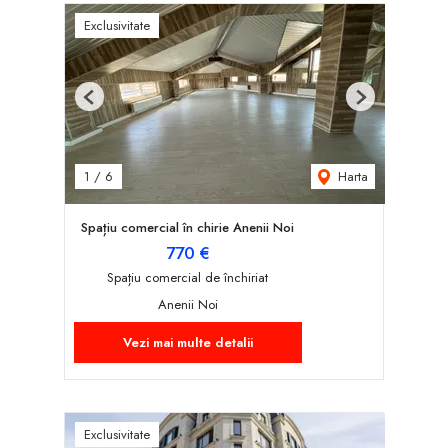
Exclusivitate
Previous
Next
Harta
1
/
6
Spațiu comercial în chirie Anenii Noi
770 €
Spațiu comercial de închiriat
Anenii Noi
Vezi mai multe detalii
Exclusivitate