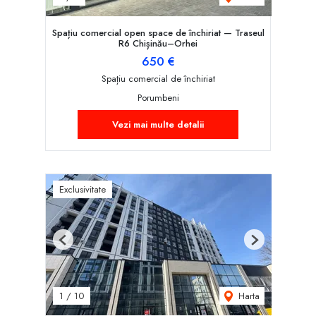
Spațiu comercial open space de închiriat — Traseul
R6 Chișinău–Orhei
650 €
Spațiu comercial de închiriat
Porumbeni
Vezi mai multe detalii
Exclusivitate
Previous
Next
Harta
1
/
10