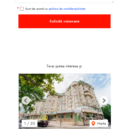
Sunt de acord cu
politica de confidențialitate
Solicită vizionare
Te-ar putea interesa și:
Previous
Next
Harta
1
/
20