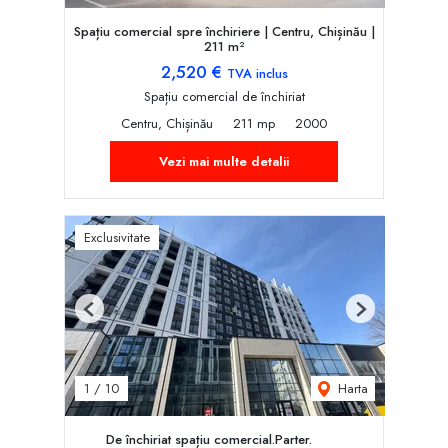
Spațiu comercial spre închiriere | Centru, Chișinău |
211 m²
2,520 €
TVA inclus
Spațiu comercial de închiriat
Centru, Chișinău
211 mp
2000
Vezi mai multe detalii
Exclusivitate
Previous
Next
Harta
1
/
10
De închiriat spațiu comercial.Parter.