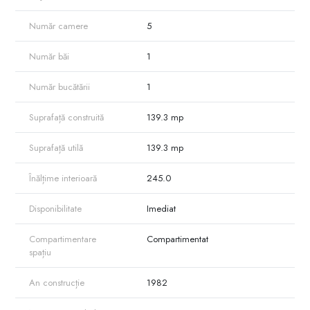
Spațiul este potrivit pentru activitate comercială, oficiu, salon, cabinet
Număr camere
5
sau alte servicii.
Număr băi
1
Pentru informații suplimentare, apelați cu încredere.
Număr bucătării
1
Suprafață construită
139.3 mp
Suprafață utilă
139.3 mp
Înălțime interioară
245.0
Disponibilitate
Imediat
Compartimentare
Compartimentat
spațiu
An construcție
1982