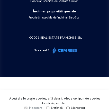
Proprietăți speciale de vânzare Criuleni
Închirieri proprietăți speciale
Proprietăți speciale de închiriat Step-Soci
©
2026
REAL ESTATE FRANCHISE SRL
Site creat în
Acest site folosește cookies,
află detalii
.
Alege ce tipuri de cookies
dorești să permitem:
Necesare
Statistică
Marketing