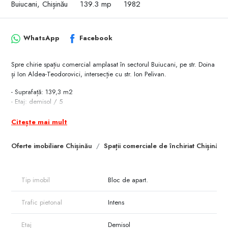
Buiucani, Chișinău
139.3 mp
1982
WhatsApp
Facebook
Spre chirie spațiu comercial amplasat în sectorul Buiucani, pe str. Doina
și Ion Aldea-Teodorovici, intersecție cu str. Ion Pelivan.
- Suprafață: 139,3 m2
- Etaj: demisol / 5
- Intrare separată
Citește mai mult
- Euroreparație
Oferte imobiliare Chișinău
Spații comerciale de închiriat Chișinău
- Design individual
- Toate comunicațiile
Tip imobil
Bloc de apart.
- Sistem video și alarmă
Trafic pietonal
Intens
- Bucătărie, baie, depozit
Etaj
Demisol
-Acces facil la transport public