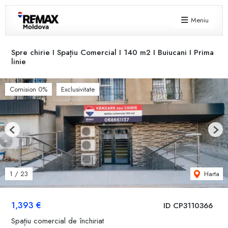
Meniu
Spre chirie I Spațiu Comercial I 140 m2 I Buiucani I Prima
linie
Comision 0%
Exclusivitate
Previous
Next
Harta
1
/
23
1,393 €
ID CP3110366
Spațiu comercial de închiriat