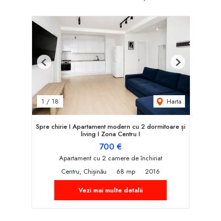
Previous
Next
Harta
1
/
18
Spre chirie I Apartament modern cu 2 dormitoare și
living I Zona Centru I
700 €
Apartament cu 2 camere de închiriat
Centru, Chișinău
68 mp
2016
Vezi mai multe detalii