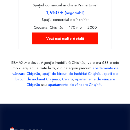
Spațiul comercial in chirie Prima Linie!
1,950 €
(negociabil)
Spațiu comercial de închiriat
Ciocana, Chișinău
170 mp
2000
Vezi mai multe detalii
REMAX Moldova, Agenție imobiliară Chișinău, va ofera 633 oferte
imobiliare, actualizate la zi, din categorii precum
apartamente de
vânzare Chișinău
,
spații de birouri de închiriat Chișinău
,
spații de
birouri de închiriat Chișinău, Centru
,
apartamente de vânzare
Chișinău
sau
apartamente de vânzare Chișinău
.