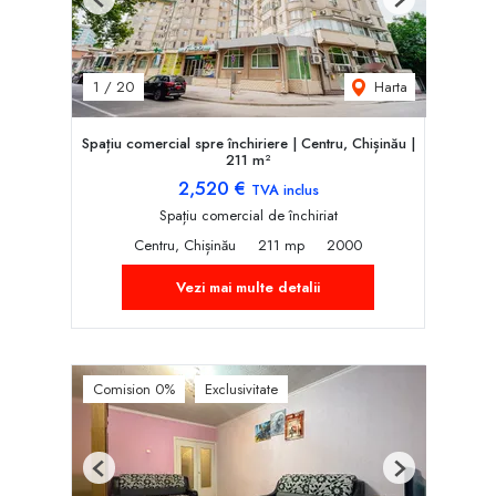
Previous
Next
Harta
1
/
20
Spațiu comercial spre închiriere | Centru, Chișinău |
211 m²
2,520 €
TVA inclus
Spațiu comercial de închiriat
Centru, Chișinău
211 mp
2000
Vezi mai multe detalii
Comision 0%
Exclusivitate
Previous
Next