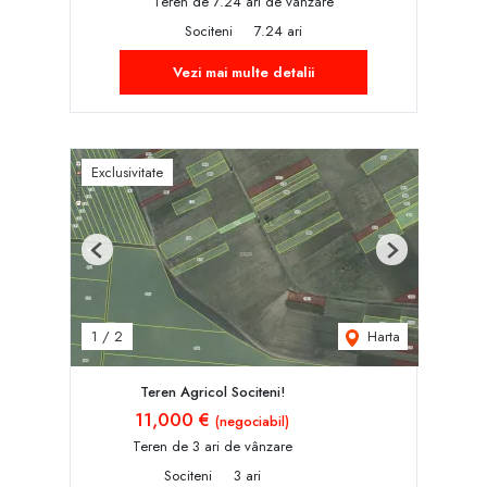
Teren de 7.24 ari de vânzare
Sociteni
7.24 ari
Vezi mai multe detalii
Exclusivitate
Previous
Next
Harta
1
/
2
Teren Agricol Sociteni!
11,000 €
(negociabil)
Teren de 3 ari de vânzare
Sociteni
3 ari