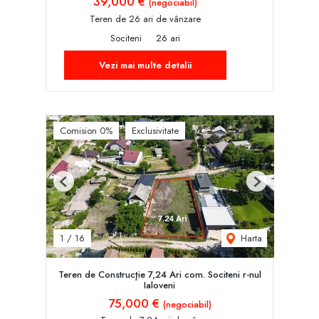
39,000 €
(negociabil)
Teren de 26 ari de vânzare
Sociteni
26 ari
Vezi mai multe detalii
Comision 0%
Exclusivitate
Previous
Next
Harta
1
/
16
Teren de Construcţie 7,24 Ari com. Sociteni r-nul
Ialoveni
75,000 €
(negociabil)