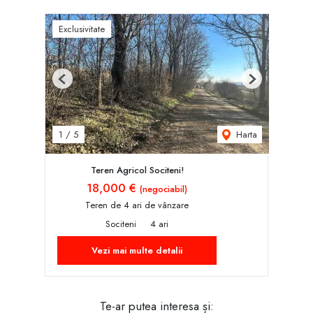
Exclusivitate
Previous
Next
Harta
1
/
5
Teren Agricol Sociteni!
18,000 €
(negociabil)
Teren de 4 ari de vânzare
Sociteni
4 ari
Vezi mai multe detalii
Te-ar putea interesa și: