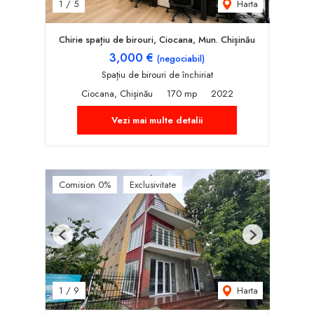
Harta
1
/
5
Chirie spațiu de birouri, Ciocana, Mun. Chișinău
3,000 €
(negociabil)
Spațiu de birouri de închiriat
Ciocana, Chișinău
170 mp
2022
Vezi mai multe detalii
Comision 0%
Exclusivitate
Previous
Next
Harta
1
/
9