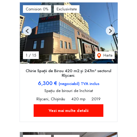
Comision 0%
Exclusivitate
Previous
Next
Harta
1
/
15
Chirie Spații de Birou 420 m2.și 247m² sectorul
Rîșcani.
6,300 €
(negociabil) TVA inclus
Spațiu de birouri de închiriat
Rîșcani, Chișinău
420 mp
2019
Vezi mai multe detalii