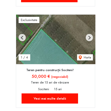
Exclusivitate
Previous
Next
Harta
1
/
4
Teren pentru construcții Sociteni!
50,000 €
(negociabil)
Teren de 15 ari de vânzare
Sociteni
15 ari
Vezi mai multe detalii