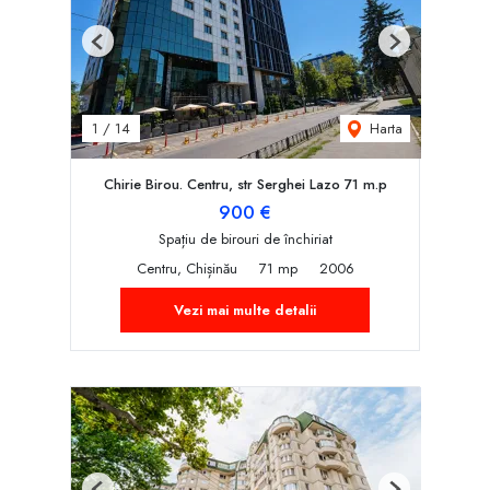
Previous
Next
Harta
1
/
14
Chirie Birou. Centru, str Serghei Lazo 71 m.p
900 €
Spațiu de birouri de închiriat
Centru, Chișinău
71 mp
2006
Vezi mai multe detalii