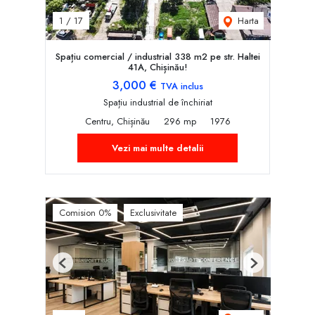
Harta
1
/
17
Spațiu comercial / industrial 338 m2 pe str. Haltei
41A, Chișinău!
3,000 €
TVA inclus
Spațiu industrial de închiriat
Centru, Chișinău
296 mp
1976
Vezi mai multe detalii
Comision 0%
Exclusivitate
Previous
Next