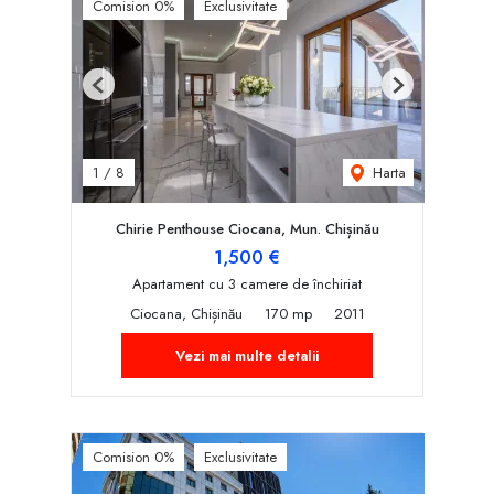
Comision 0%
Exclusivitate
Previous
Next
Harta
1
/
8
Chirie Penthouse Ciocana, Mun. Chișinău
1,500 €
Apartament cu 3 camere de închiriat
Ciocana, Chișinău
170 mp
2011
Vezi mai multe detalii
Comision 0%
Exclusivitate