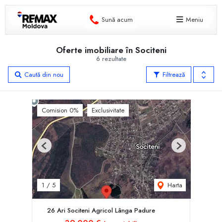
Sună acum
Meniu
Oferte imobiliare în Sociteni
6 rezultate
Caută din nou
Filtrează
Comision 0%
Exclusivitate
Previous
Next
Harta
1
/
5
26 Ari Sociteni Agricol Lânga Padure