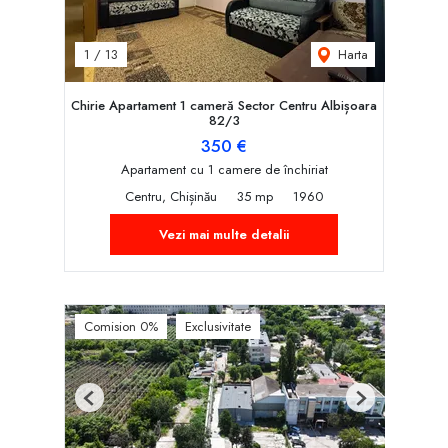
Harta
1
/
13
Chirie Apartament 1 cameră Sector Centru Albișoara
82/3
350 €
Apartament cu 1 camere de închiriat
Centru, Chișinău
35 mp
1960
Vezi mai multe detalii
Comision 0%
Exclusivitate
Previous
Next