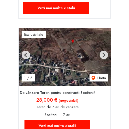
Vezi mai multe detalii
Exclusivitate
Previous
Next
Harta
1
/
5
De vânzare Teren pentru constructii Sociteni!
28,000 €
(negociabil)
Teren de 7 ari de vânzare
Sociteni
7 ari
Vezi mai multe detalii