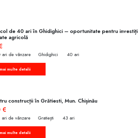
col de 40 ari în Ghidighici – oportunitate pentru investiț
tate agricolă
€
 ari de vânzare
Ghidighici
40 ari
mai multe detalii
ru construcții în Grătiesti, Mun. Chișinău
 €
 ari de vânzare
Gratiești
43 ari
mai multe detalii