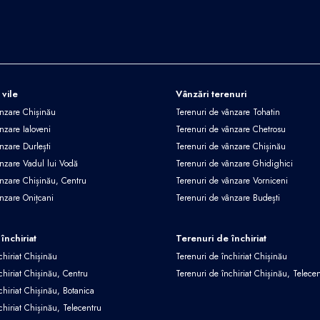
 vile
Vânzări terenuri
ânzare Chișinău
Terenuri de vânzare Tohatin
nzare Ialoveni
Terenuri de vânzare Chetrosu
nzare Durlești
Terenuri de vânzare Chișinău
ânzare Vadul lui Vodă
Terenuri de vânzare Ghidighici
ânzare Chișinău, Centru
Terenuri de vânzare Vorniceni
ânzare Onițcani
Terenuri de vânzare Budești
închiriat
Terenuri de închiriat
chiriat Chișinău
Terenuri de închiriat Chișinău
chiriat Chișinău, Centru
Terenuri de închiriat Chișinău, Telece
chiriat Chișinău, Botanica
chiriat Chișinău, Telecentru