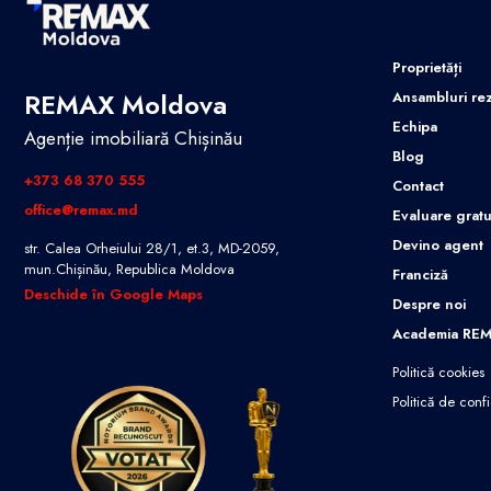
Proprietăți
REMAX Moldova
Ansambluri rez
Echipa
Agenție imobiliară Chișinău
Blog
+373 68 370 555
Contact
office@remax.md
Evaluare gratu
Devino agent
str. Calea Orheiului 28/1, et.3, MD-2059,
mun.Chișinău, Republica Moldova
Franciză
Deschide în Google Maps
Despre noi
Academia RE
Politică cookies
Politică de confi