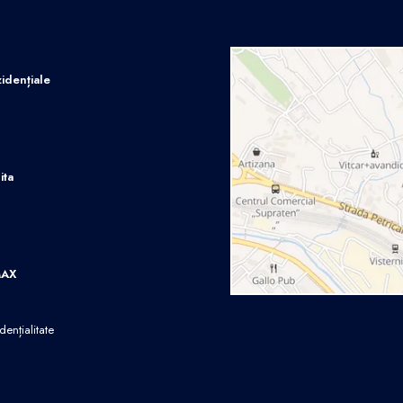
idențiale
ita
MAX
dențialitate