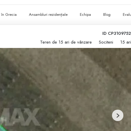
ii în Grecia
Ansambluri rezidențiale
Echipa
Blog
Evalu
ID CP3109752
Teren de 15 ari de vânzare
Sociteni
15 ari
Next