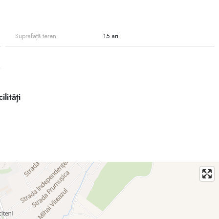
toate utilitățile necesare.
a beneficia de toate facilitățile urbane la o distanță mică.
Suprafață teren
15 ari
ervicii esențiale.
rapid la capitală! Contactează-ne pentru mai multe detalii sau pentru a
ilități