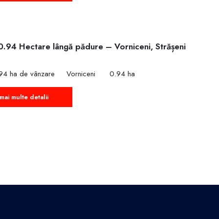
0.94 Hectare lângă pădure – Vorniceni, Strășeni
€
94 ha de vânzare
Vorniceni
0.94 ha
mai multe detalii