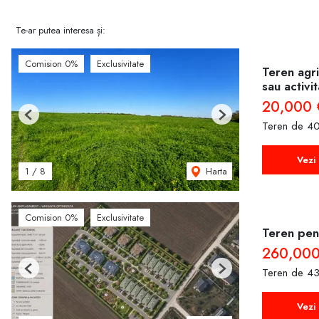
Te-ar putea interesa și:
Comision 0%
Exclusivitate
Teren agri
sau activi
20,000 
Previous
Next
Teren de 40
Vezi 
Harta
1
/
8
Comision 0%
Exclusivitate
Teren pent
260,000
Teren de 43
Previous
Next
Vezi 