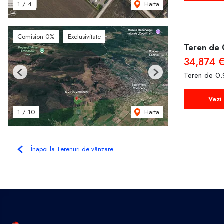
Harta
1
/
4
Comision 0%
Exclusivitate
Teren de 
34,874 
Teren de 0.
Previous
Next
Vezi 
Harta
1
/
10
Înapoi la Terenuri de vânzare