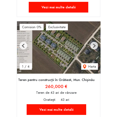
Vezi mai multe detalii
Comision 0%
Exclusivitate
Previous
Next
Harta
1
/
4
Teren pentru construcții în Grătiesti, Mun. Chișinău
260,000 €
Teren de 43 ari de vânzare
Gratiești
43 ari
Vezi mai multe detalii