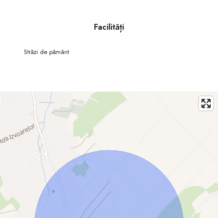
#terenagricol #deVânzare #Sociteni #Ialoveni #investiție
Facilități
Străzi de pământ