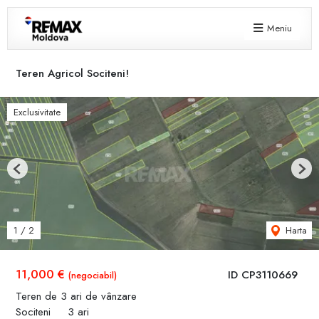
Meniu
Teren Agricol Sociteni!
Exclusivitate
Previous
Next
Harta
1
/
2
11,000 €
ID CP3110669
(negociabil)
Teren de 3 ari de vânzare
Sociteni
3 ari