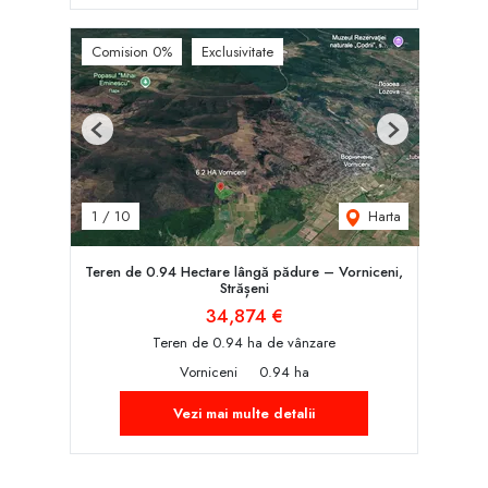
Comision 0%
Exclusivitate
Previous
Next
Harta
1
/
10
Teren de 0.94 Hectare lângă pădure – Vorniceni,
Strășeni
34,874 €
Teren de 0.94 ha de vânzare
Vorniceni
0.94 ha
Vezi mai multe detalii