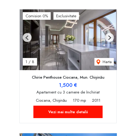
Comision 0%
Exclusivitate
Previous
Next
Harta
1
/
8
Chirie Penthouse Ciocana, Mun. Chișinău
1,500 €
Apartament cu 3 camere de închiriat
Ciocana, Chișinău
170 mp
2011
Vezi mai multe detalii