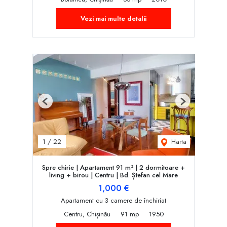
Vezi mai multe detalii
Previous
Next
Harta
1
/
22
Spre chirie | Apartament 91 m² | 2 dormitoare +
living + birou | Centru | Bd. Ștefan cel Mare
1,000 €
Apartament cu 3 camere de închiriat
Centru, Chișinău
91 mp
1950