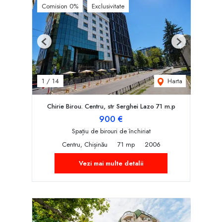
Comision 0%
Exclusivitate
Previous
Next
Harta
1
/
14
Chirie Birou. Centru, str Serghei Lazo 71 m.p
900 €
Spațiu de birouri de închiriat
Centru, Chișinău
71 mp
2006
Vezi mai multe detalii