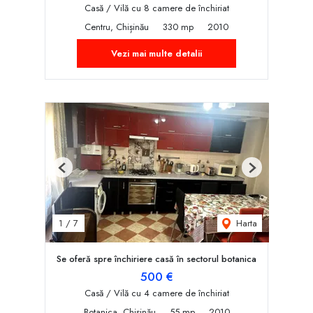
Casă / Vilă cu 8 camere de închiriat
Centru, Chișinău
330 mp
2010
Vezi mai multe detalii
Previous
Next
Harta
1
/
7
Se oferă spre închiriere casă în sectorul botanica
500 €
Casă / Vilă cu 4 camere de închiriat
Botanica, Chișinău
55 mp
2010