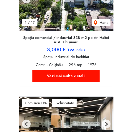
Previous
Next
Harta
1
/
17
Spațiu comercial / industrial 338 m2 pe str. Haltei
41A, Chișinău!
3,000 €
TVA inclus
Spațiu industrial de închiriat
Centru, Chișinău
296 mp
1976
Vezi mai multe detalii
Comision 0%
Exclusivitate
Previous
Next