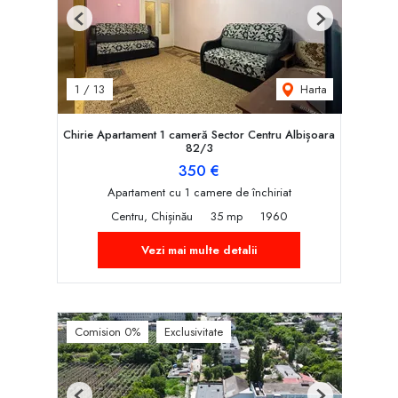
Previous
Next
Harta
1
/
13
Chirie Apartament 1 cameră Sector Centru Albișoara
82/3
350 €
Apartament cu 1 camere de închiriat
Centru, Chișinău
35 mp
1960
Vezi mai multe detalii
Comision 0%
Exclusivitate