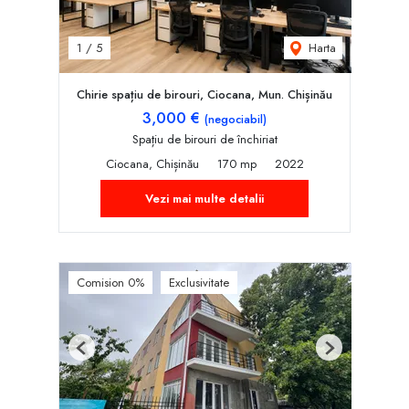
Harta
1
/
5
Chirie spațiu de birouri, Ciocana, Mun. Chișinău
3,000 €
(negociabil)
Spațiu de birouri de închiriat
Ciocana, Chișinău
170 mp
2022
Vezi mai multe detalii
Comision 0%
Exclusivitate
Previous
Next