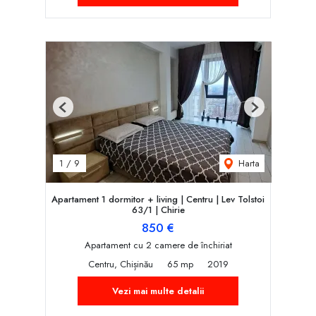
Previous
Next
Harta
1
/
9
Apartament 1 dormitor + living | Centru | Lev Tolstoi
63/1 | Chirie
850 €
Apartament cu 2 camere de închiriat
Centru, Chișinău
65 mp
2019
Vezi mai multe detalii