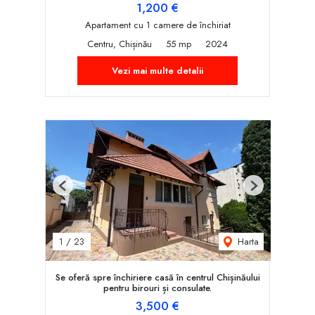
1,200 €
Apartament cu 1 camere de închiriat
Centru, Chișinău
55 mp
2024
Vezi mai multe detalii
Previous
Next
Harta
1
/
23
Se oferă spre închiriere casă în centrul Chișinăului
pentru birouri și consulate.
3,500 €