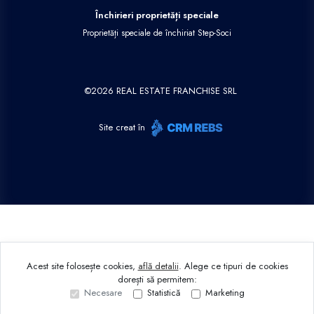
Închirieri proprietăți speciale
Proprietăți speciale de închiriat Step-Soci
©
2026
REAL ESTATE FRANCHISE SRL
Site creat în
Acest site folosește cookies,
află detalii
.
Alege ce tipuri de cookies
dorești să permitem:
Necesare
Statistică
Marketing