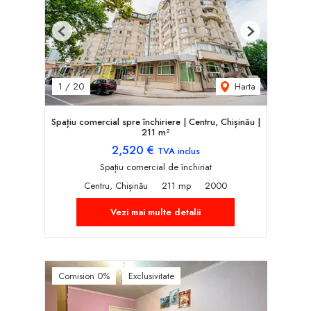
Previous
Next
Harta
1
/
20
Spațiu comercial spre închiriere | Centru, Chișinău |
211 m²
2,520 €
TVA inclus
Spațiu comercial de închiriat
Centru, Chișinău
211 mp
2000
Vezi mai multe detalii
Comision 0%
Exclusivitate