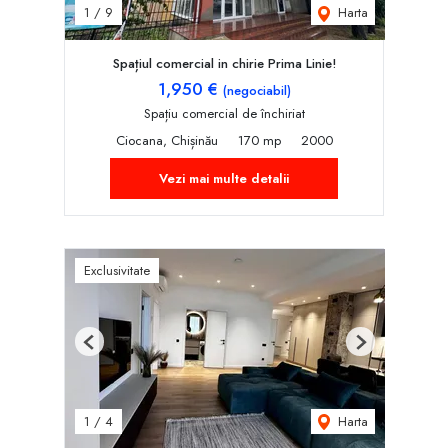
Harta
1
/
9
Spațiul comercial in chirie Prima Linie!
1,950 €
(negociabil)
Spațiu comercial de închiriat
Ciocana, Chișinău
170 mp
2000
Vezi mai multe detalii
Exclusivitate
Previous
Next
Harta
1
/
4