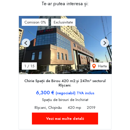
Te-ar putea interesa și:
Comision 0%
Exclusivitate
Previous
Next
Harta
1
/
15
Chirie Spații de Birou 420 m2.și 247m² sectorul
Rîșcani.
6,300 €
(negociabil) TVA inclus
Spațiu de birouri de închiriat
Rîșcani, Chișinău
420 mp
2019
Vezi mai multe detalii