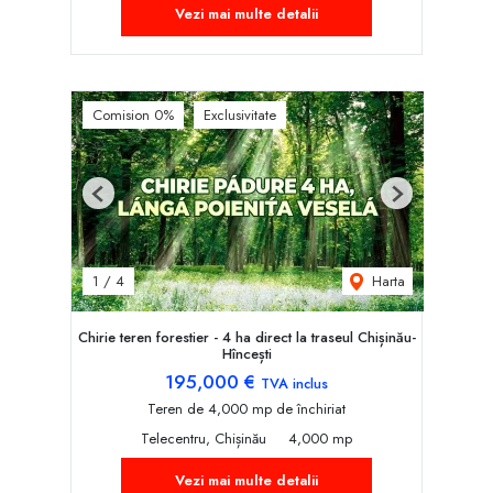
Vezi mai multe detalii
Comision 0%
Exclusivitate
Previous
Next
Harta
1
/
4
Chirie teren forestier - 4 ha direct la traseul Chișinău-
Hîncești
195,000 €
TVA inclus
Teren de 4,000 mp de închiriat
Telecentru, Chișinău
4,000 mp
Vezi mai multe detalii