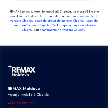
REMAX Moldova, Agenție imobiliară Chișinău, va ofera 633 oferte
imobiliare, actualizate la zi, din categorii precum
apartamente de
vânzare Chișinău
,
spații de birouri de închiriat Chișinău
,
spații de
birouri de închiriat Chișinău, Centru
,
apartamente de vânzare
Chișinău
sau
apartamente de vânzare Chișinău
.
REMAX Moldova
Agenție imobiliară Chișinău
+373 68 370 555