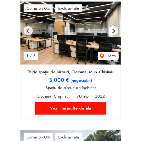
Comision 0%
Exclusivitate
Previous
Next
Harta
1
/
5
Chirie spațiu de birouri, Ciocana, Mun. Chișinău
3,000 €
(negociabil)
Spațiu de birouri de închiriat
Ciocana, Chișinău
170 mp
2022
Vezi mai multe detalii
Comision 0%
Exclusivitate