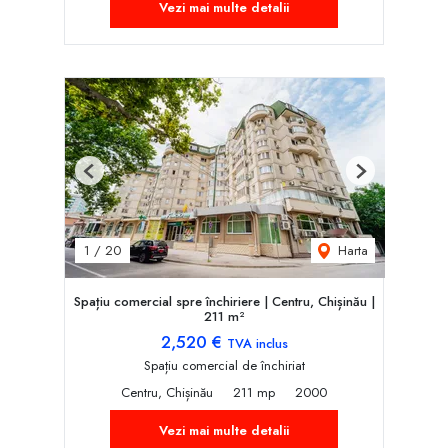
Vezi mai multe detalii
Previous
Next
Harta
1
/
20
Spațiu comercial spre închiriere | Centru, Chișinău |
211 m²
2,520 €
TVA inclus
Spațiu comercial de închiriat
Centru, Chișinău
211 mp
2000
Vezi mai multe detalii