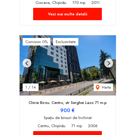
Ciocana, Chișinău
170 mp
2011
Vezi mai multe detalii
Comision 0%
Exclusivitate
Previous
Next
Harta
1
/
14
Chirie Birou. Centru, str Serghei Lazo 71 m.p
900 €
Spațiu de birouri de închiriat
Centru, Chișinău
71 mp
2006