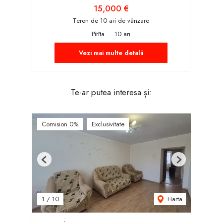
15,000 €
Teren de 10 ari de vânzare
Pîrîta
10 ari
Vezi mai multe detalii
Te-ar putea interesa și:
Comision 0%
Exclusivitate
Previous
Next
Harta
1
/
10