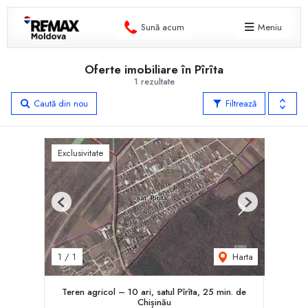
Sună acum
Meniu
Oferte imobiliare în Pîrîta
1 rezultate
Caută din nou
Filtrează
Exclusivitate
Previous
Next
Harta
1
/
1
Teren agricol – 10 ari, satul Pîrîta, 25 min. de
Chișinău