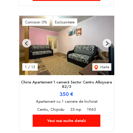
Comision 0%
Exclusivitate
Previous
Next
Harta
1
/
13
Chirie Apartament 1 cameră Sector Centru Albișoara
82/3
350 €
Apartament cu 1 camere de închiriat
Centru, Chișinău
35 mp
1960
Vezi mai multe detalii