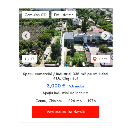
Comision 0%
Exclusivitate
Previous
Next
Harta
1
/
17
Spațiu comercial / industrial 338 m2 pe str. Haltei
41A, Chișinău!
3,000 €
TVA inclus
Spațiu industrial de închiriat
Centru, Chișinău
296 mp
1976
Vezi mai multe detalii