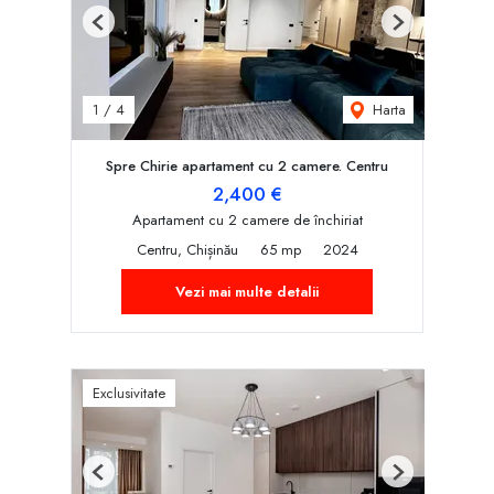
Previous
Next
Harta
1
/
4
Spre Chirie apartament cu 2 camere. Centru
2,400 €
Apartament cu 2 camere de închiriat
Centru, Chișinău
65 mp
2024
Vezi mai multe detalii
Exclusivitate
Previous
Next