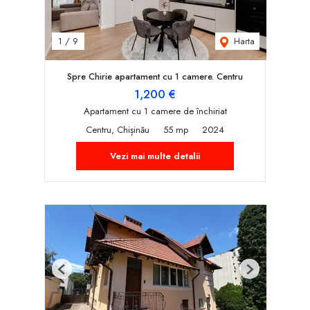
Harta
1
/
9
Spre Chirie apartament cu 1 camere. Centru
1,200 €
Apartament cu 1 camere de închiriat
Centru, Chișinău
55 mp
2024
Vezi mai multe detalii
Previous
Next