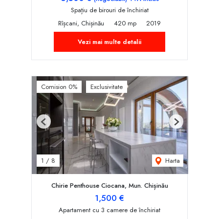
Spațiu de birouri de închiriat
Rîșcani, Chișinău
420 mp
2019
Vezi mai multe detalii
Comision 0%
Exclusivitate
Previous
Next
Harta
1
/
8
Chirie Penthouse Ciocana, Mun. Chișinău
1,500 €
Apartament cu 3 camere de închiriat