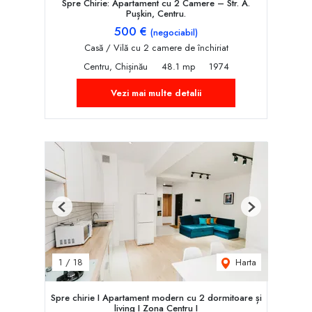
Spre Chirie: Apartament cu 2 Camere – Str. A.
Pușkin, Centru.
500 €
(negociabil)
Casă / Vilă cu 2 camere de închiriat
Centru, Chișinău
48.1 mp
1974
Vezi mai multe detalii
Previous
Next
Harta
1
/
18
Spre chirie I Apartament modern cu 2 dormitoare și
living I Zona Centru I