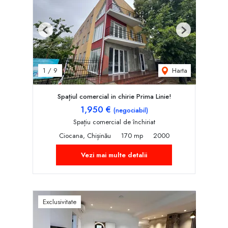
Previous
Next
Harta
1
/
9
Spațiul comercial in chirie Prima Linie!
1,950 €
(negociabil)
Spațiu comercial de închiriat
Ciocana, Chișinău
170 mp
2000
Vezi mai multe detalii
Exclusivitate