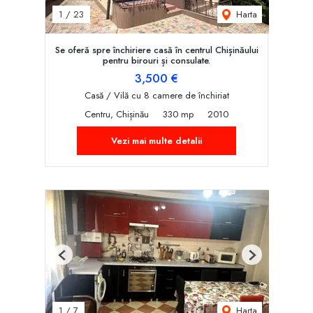
Harta
1
/
23
Se oferă spre închiriere casă în centrul Chișinăului
pentru birouri și consulate.
3,500 €
Casă / Vilă cu 8 camere de închiriat
Centru, Chișinău
330 mp
2010
Vezi mai multe detalii
Previous
Next
Harta
1
/
7