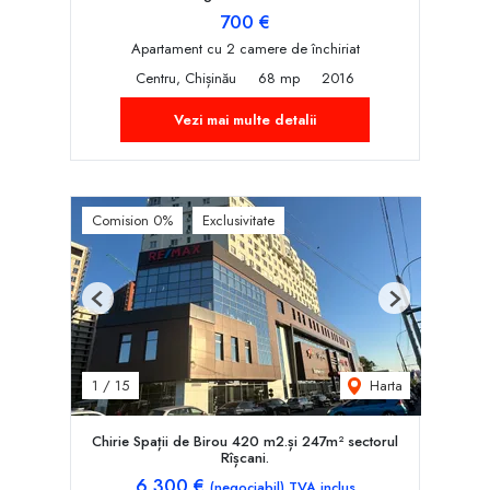
700 €
Apartament cu 2 camere de închiriat
Centru, Chișinău
68 mp
2016
Vezi mai multe detalii
Comision 0%
Exclusivitate
Previous
Next
Harta
1
/
15
Chirie Spații de Birou 420 m2.și 247m² sectorul
Rîșcani.
6,300 €
(negociabil) TVA inclus