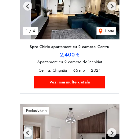
Previous
Next
Harta
1
/
4
Spre Chirie apartament cu 2 camere. Centru
2,400 €
Apartament cu 2 camere de închiriat
Centru, Chișinău
65 mp
2024
Vezi mai multe detalii
Exclusivitate
Previous
Next