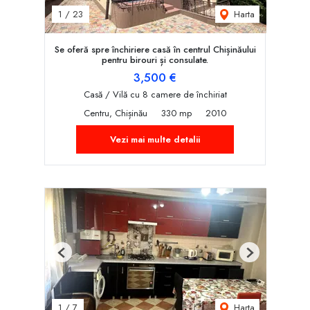
Harta
1
/
23
Se oferă spre închiriere casă în centrul Chișinăului
pentru birouri și consulate.
3,500 €
Casă / Vilă cu 8 camere de închiriat
Centru, Chișinău
330 mp
2010
Vezi mai multe detalii
Previous
Next
Harta
1
/
7