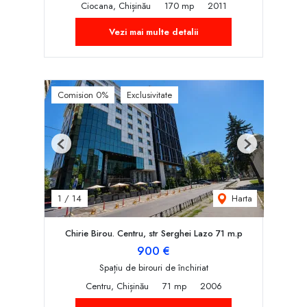
Ciocana, Chișinău
170 mp
2011
Vezi mai multe detalii
Comision 0%
Exclusivitate
Previous
Next
Harta
1
/
14
Chirie Birou. Centru, str Serghei Lazo 71 m.p
900 €
Spațiu de birouri de închiriat
Centru, Chișinău
71 mp
2006