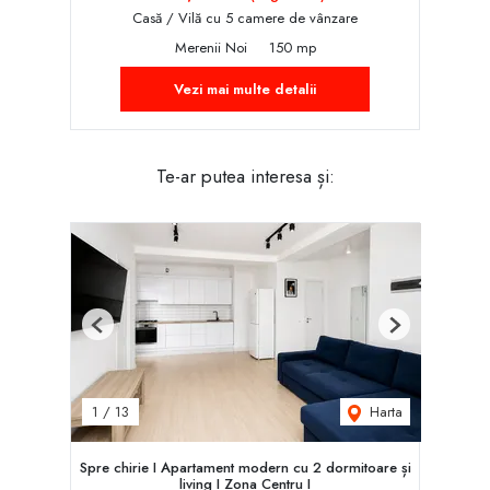
Casă / Vilă cu 5 camere de vânzare
Merenii Noi
150 mp
Vezi mai multe detalii
Te-ar putea interesa și:
Previous
Next
Harta
1
/
13
Spre chirie I Apartament modern cu 2 dormitoare și
living I Zona Centru I