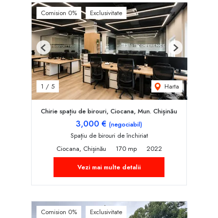
Comision 0%
Exclusivitate
Previous
Next
Harta
1
/
5
Chirie spațiu de birouri, Ciocana, Mun. Chișinău
3,000 €
(negociabil)
Spațiu de birouri de închiriat
Ciocana, Chișinău
170 mp
2022
Vezi mai multe detalii
Comision 0%
Exclusivitate