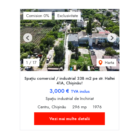
Comision 0%
Exclusivitate
Previous
Next
Harta
1
/
17
Spațiu comercial / industrial 338 m2 pe str. Haltei
41A, Chișinău!
3,000 €
TVA inclus
Spațiu industrial de închiriat
Centru, Chișinău
296 mp
1976
Vezi mai multe detalii