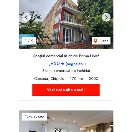
Previous
Next
Harta
1
/
9
Spațiul comercial in chirie Prima Linie!
1,950 €
(negociabil)
Spațiu comercial de închiriat
Ciocana, Chișinău
170 mp
2000
Vezi mai multe detalii
Exclusivitate