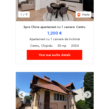
Harta
1
/
9
Spre Chirie apartament cu 1 camere. Centru
1,200 €
Apartament cu 1 camere de închiriat
Centru, Chișinău
55 mp
2024
Vezi mai multe detalii
Previous
Next