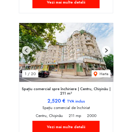
Vezi mai multe detalii
Previous
Next
Harta
1
/
20
Spațiu comercial spre închiriere | Centru, Chișinău |
211 m²
2,520 €
TVA inclus
Spațiu comercial de închiriat
Centru, Chișinău
211 mp
2000
Vezi mai multe detalii