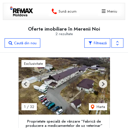
Sună acum
Meniu
Oferte imobiliare în Merenii Noi
2 rezultate
Caută din nou
Filtrează
Exclusivitate
Previous
Next
Harta
1
/
32
Proprietate specială de vânzare ”Fabrică de
producere a medicamentelor de uz veterinar”