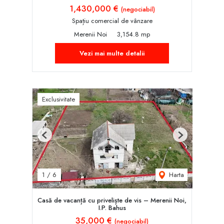
1,430,000 €
(negociabil)
Spațiu comercial de vânzare
Merenii Noi
3,154.8 mp
Vezi mai multe detalii
Exclusivitate
Previous
Next
Harta
1
/
6
Casă de vacanță cu priveliște de vis – Merenii Noi,
I.P. Bahus
35,000 €
(negociabil)