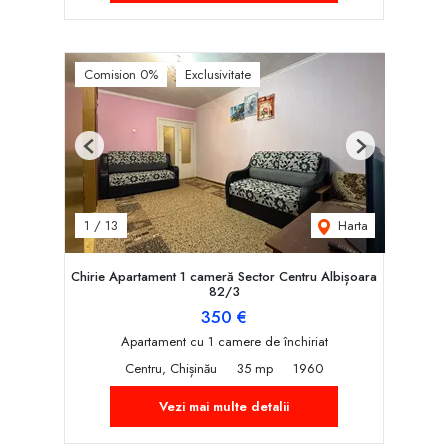
Comision 0%
Exclusivitate
Previous
Next
Harta
1
/
13
Chirie Apartament 1 cameră Sector Centru Albișoara
82/3
350 €
Apartament cu 1 camere de închiriat
Centru, Chișinău
35 mp
1960
Vezi mai multe detalii