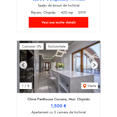
Spațiu de birouri de închiriat
Rîșcani, Chișinău
420 mp
2019
Vezi mai multe detalii
Comision 0%
Exclusivitate
Previous
Next
Harta
1
/
8
Chirie Penthouse Ciocana, Mun. Chișinău
1,500 €
Apartament cu 3 camere de închiriat