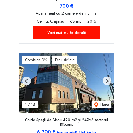
700 €
Apartament cu 2 camere de închiriat
Centru, Chișinău
68 mp
2016
Vezi mai multe detalii
Comision 0%
Exclusivitate
Previous
Next
Harta
1
/
15
Chirie Spații de Birou 420 m2.și 247m² sectorul
Rîșcani.
6,300 €
(negociabil) TVA inclus