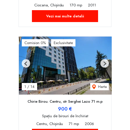
Ciocana, Chișinău
170 mp
2011
Vezi mai multe detalii
Comision 0%
Exclusivitate
Previous
Next
Harta
1
/
14
Chirie Birou. Centru, str Serghei Lazo 71 m.p
900 €
Spațiu de birouri de închiriat
Centru, Chișinău
71 mp
2006