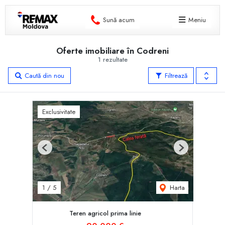
Sună acum
Meniu
Oferte imobiliare în Codreni
1 rezultate
Caută din nou
Filtrează
Exclusivitate
Previous
Next
Harta
1
/
5
Teren agricol prima linie