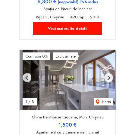
6,300 €
(negociabil) TVA inclus
Spațiu de birouri de închiriat
Rîșcani, Chișinău
420 mp
2019
Vezi mai multe detalii
Comision 0%
Exclusivitate
Previous
Next
Harta
1
/
8
Chirie Penthouse Ciocana, Mun. Chișinău
1,500 €
Apartament cu 3 camere de închiriat