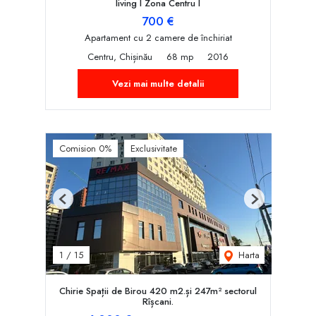
living I Zona Centru I
700 €
Apartament cu 2 camere de închiriat
Centru, Chișinău
68 mp
2016
Vezi mai multe detalii
Comision 0%
Exclusivitate
Previous
Next
Harta
1
/
15
Chirie Spații de Birou 420 m2.și 247m² sectorul
Rîșcani.