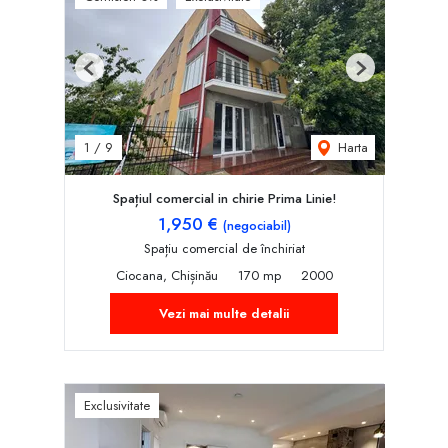
Previous
Next
Harta
1
/
9
Spațiul comercial in chirie Prima Linie!
1,950 €
(negociabil)
Spațiu comercial de închiriat
Ciocana, Chișinău
170 mp
2000
Vezi mai multe detalii
Exclusivitate