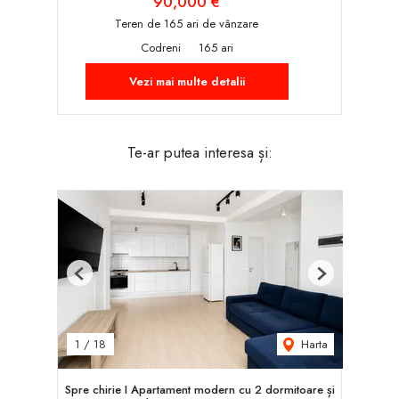
90,000 €
Teren de 165 ari de vânzare
Codreni
165 ari
Vezi mai multe detalii
Te-ar putea interesa și:
Previous
Next
Harta
1
/
18
Spre chirie I Apartament modern cu 2 dormitoare și