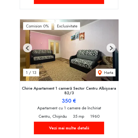
Comision 0%
Exclusivitate
Previous
Next
Harta
1
/
13
Chirie Apartament 1 cameră Sector Centru Albișoara
82/3
350 €
Apartament cu 1 camere de închiriat
Centru, Chișinău
35 mp
1960
Vezi mai multe detalii