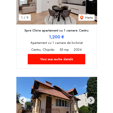
Harta
1
/
9
Spre Chirie apartament cu 1 camere. Centru
1,200 €
Apartament cu 1 camere de închiriat
Centru, Chișinău
55 mp
2024
Vezi mai multe detalii
Previous
Next