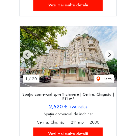
Vezi mai multe detalii
Previous
Next
Harta
1
/
20
Spațiu comercial spre închiriere | Centru, Chișinău |
211 m²
2,520 €
TVA inclus
Spațiu comercial de închiriat
Centru, Chișinău
211 mp
2000
Vezi mai multe detalii