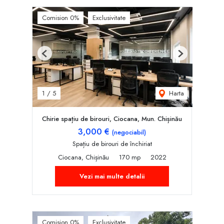
Comision 0%
Exclusivitate
Previous
Next
Harta
1
/
5
Chirie spațiu de birouri, Ciocana, Mun. Chișinău
3,000 €
(negociabil)
Spațiu de birouri de închiriat
Ciocana, Chișinău
170 mp
2022
Vezi mai multe detalii
Comision 0%
Exclusivitate