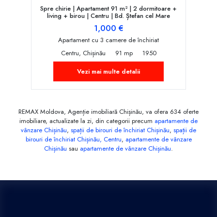
Spre chirie | Apartament 91 m² | 2 dormitoare +
living + birou | Centru | Bd. Ștefan cel Mare
1,000 €
Apartament cu 3 camere de închiriat
Centru, Chișinău
91 mp
1950
Vezi mai multe detalii
REMAX Moldova, Agenție imobiliară Chișinău, va ofera 634 oferte
imobiliare, actualizate la zi, din categorii precum
apartamente de
vânzare Chișinău
,
spații de birouri de închiriat Chișinău
,
spații de
birouri de închiriat Chișinău, Centru
,
apartamente de vânzare
Chișinău
sau
apartamente de vânzare Chișinău
.