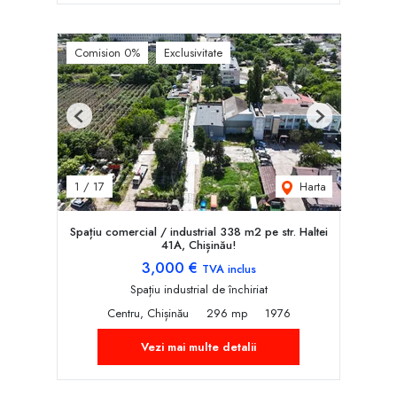
Comision 0%
Exclusivitate
Previous
Next
Harta
1
/
17
Spațiu comercial / industrial 338 m2 pe str. Haltei
41A, Chișinău!
3,000 €
TVA inclus
Spațiu industrial de închiriat
Centru, Chișinău
296 mp
1976
Vezi mai multe detalii