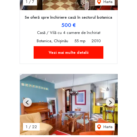
Harta
1
/
7
Se oferă spre închiriere casă în sectorul botanica
500 €
Casă / Vilă cu 4 camere de închiriat
Botanica, Chișinău
55 mp
2010
Vezi mai multe detalii
Previous
Next
Harta
1
/
22