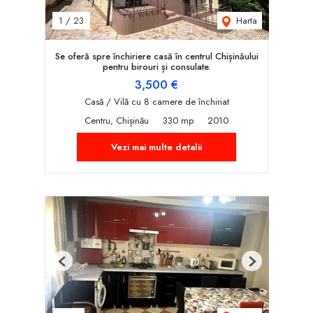
Harta
1
/
23
Se oferă spre închiriere casă în centrul Chișinăului
pentru birouri și consulate.
3,500 €
Casă / Vilă cu 8 camere de închiriat
Centru, Chișinău
330 mp
2010
Vezi mai multe detalii
Previous
Next