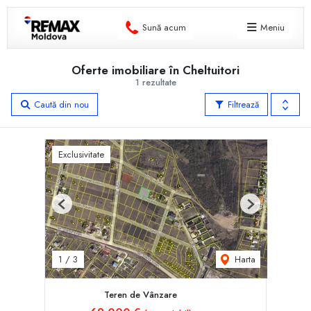
Sună acum
Meniu
Oferte imobiliare în Cheltuitori
1 rezultate
Caută din nou
Filtrează
Exclusivitate
Previous
Next
Harta
1
/
3
Teren de Vânzare