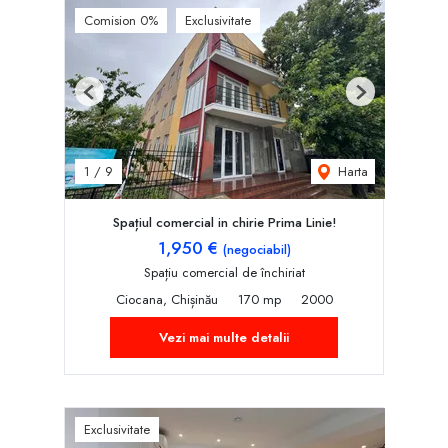
Comision 0%
Exclusivitate
Previous
Next
Harta
1
/
9
Spațiul comercial in chirie Prima Linie!
1,950 €
(negociabil)
Spațiu comercial de închiriat
Ciocana, Chișinău
170 mp
2000
Vezi mai multe detalii
Exclusivitate