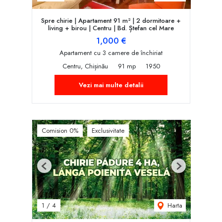
Spre chirie | Apartament 91 m² | 2 dormitoare +
living + birou | Centru | Bd. Ștefan cel Mare
1,000 €
Apartament cu 3 camere de închiriat
Centru, Chișinău
91 mp
1950
Vezi mai multe detalii
Comision 0%
Exclusivitate
Previous
Next
Harta
1
/
4