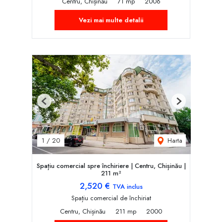
Centru, Chișinău
71 mp
2006
Vezi mai multe detalii
Previous
Next
Harta
1
/
20
Spațiu comercial spre închiriere | Centru, Chișinău |
211 m²
2,520 €
TVA inclus
Spațiu comercial de închiriat
Centru, Chișinău
211 mp
2000