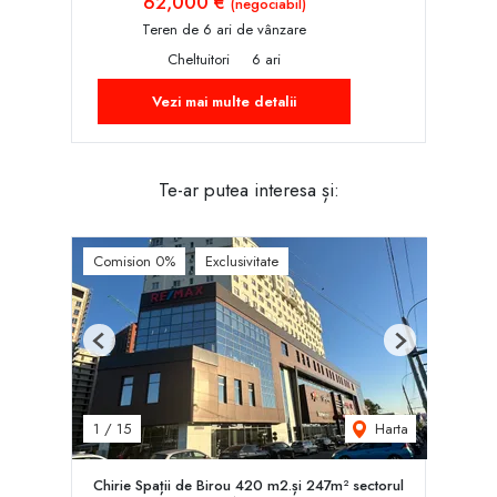
62,000 €
(negociabil)
Teren de 6 ari de vânzare
Cheltuitori
6 ari
Vezi mai multe detalii
Te-ar putea interesa și:
Comision 0%
Exclusivitate
Previous
Next
Harta
1
/
15
Chirie Spații de Birou 420 m2.și 247m² sectorul