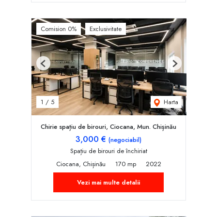
Comision 0%
Exclusivitate
Previous
Next
Harta
1
/
5
Chirie spațiu de birouri, Ciocana, Mun. Chișinău
3,000 €
(negociabil)
Spațiu de birouri de închiriat
Ciocana, Chișinău
170 mp
2022
Vezi mai multe detalii