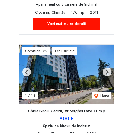
Apartament cu 3 camere de închiriat
Ciocana, Chișinău
170 mp
2011
Vezi mai multe detalii
Comision 0%
Exclusivitate
Previous
Next
Harta
1
/
14
Chirie Birou. Centru, str Serghei Lazo 71 m.p
900 €
Spațiu de birouri de închiriat