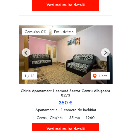
Vezi mai multe detalii
Comision 0%
Exclusivitate
Previous
Next
Harta
1
/
13
Chirie Apartament 1 cameră Sector Centru Albișoara
82/3
350 €
Apartament cu 1 camere de închiriat
Centru, Chișinău
35 mp
1960
Vezi mai multe detalii