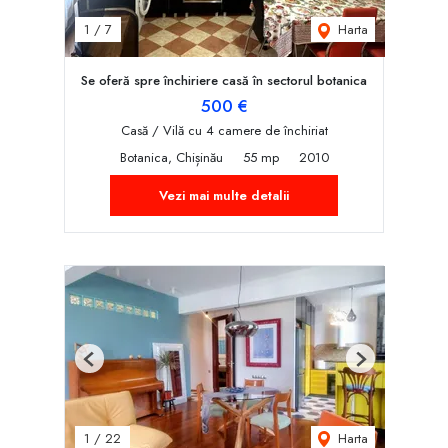
Harta
1
/
7
Se oferă spre închiriere casă în sectorul botanica
500 €
Casă / Vilă cu 4 camere de închiriat
Botanica, Chișinău
55 mp
2010
Vezi mai multe detalii
Previous
Next
Harta
1
/
22