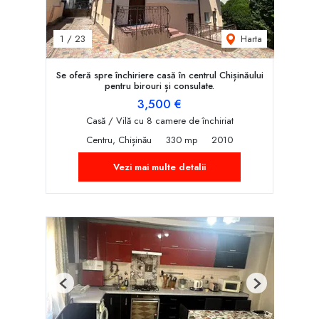
Harta
1
/
23
Se oferă spre închiriere casă în centrul Chișinăului
pentru birouri și consulate.
3,500 €
Casă / Vilă cu 8 camere de închiriat
Centru, Chișinău
330 mp
2010
Vezi mai multe detalii
Previous
Next