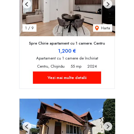
Previous
Next
Harta
1
/
9
Spre Chirie apartament cu 1 camere. Centru
1,200 €
Apartament cu 1 camere de închiriat
Centru, Chișinău
55 mp
2024
Vezi mai multe detalii
Previous
Next