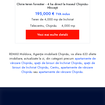
Chirie teren forestier - 4 ha direct la traseul Chișinău-
Hîncești
195,000 €
TVA inclus
Teren de 4,000 mp de închiriat
Telecentru, Chișinău
4,000 mp
Vezi mai multe detalii
REMAX Moldova, Agenție imobiliară Chișinău, va ofera 633 oferte
imobiliare, actualizate la zi, din categorii precum
apartamente de
vânzare Chișinău
,
spații de birouri de închiriat Chișinău
,
spații de
birouri de închiriat Chișinău, Centru
,
apartamente de vânzare
Chișinău
sau
apartamente de vânzare Chișinău
.