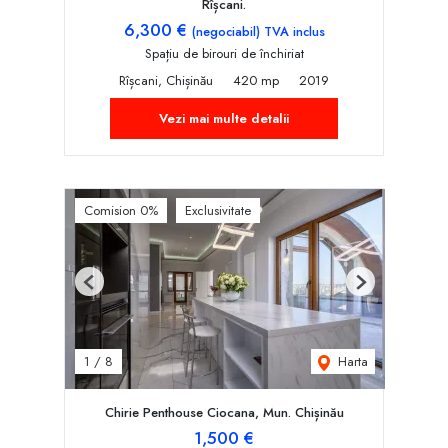
Rîșcani.
6,300 €
(negociabil) TVA inclus
Spațiu de birouri de închiriat
Rîșcani, Chișinău
420 mp
2019
Vezi mai multe detalii
Comision 0%
Exclusivitate
Previous
Next
Harta
1
/
8
Chirie Penthouse Ciocana, Mun. Chișinău
1,500 €