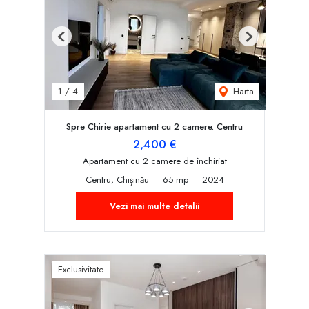
Previous
Next
Harta
1
/
4
Spre Chirie apartament cu 2 camere. Centru
2,400 €
Apartament cu 2 camere de închiriat
Centru, Chișinău
65 mp
2024
Vezi mai multe detalii
Exclusivitate