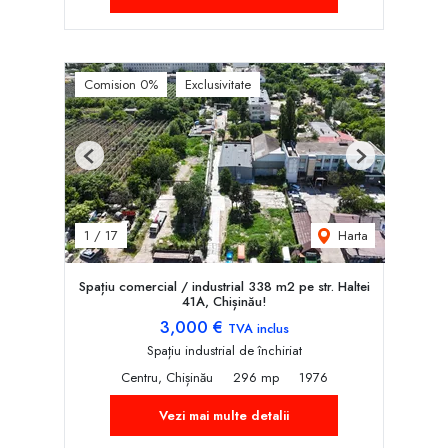
Comision 0%
Exclusivitate
Previous
Next
Harta
1
/
17
Spațiu comercial / industrial 338 m2 pe str. Haltei
41A, Chișinău!
3,000 €
TVA inclus
Spațiu industrial de închiriat
Centru, Chișinău
296 mp
1976
Vezi mai multe detalii