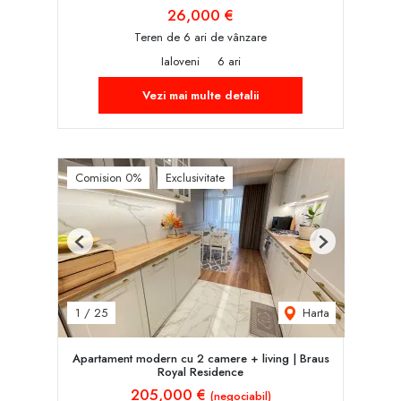
26,000 €
Teren de 6 ari de vânzare
Ialoveni
6 ari
Vezi mai multe detalii
Comision 0%
Exclusivitate
Previous
Next
Harta
1
/
25
Apartament modern cu 2 camere + living | Braus
Royal Residence
205,000 €
(negociabil)