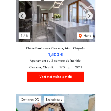
Previous
Next
Harta
1
/
8
Chirie Penthouse Ciocana, Mun. Chișinău
1,500 €
Apartament cu 3 camere de închiriat
Ciocana, Chișinău
170 mp
2011
Vezi mai multe detalii
Comision 0%
Exclusivitate