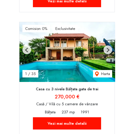
Vezi mai multe detalii
Comision 0%
Exclusivitate
Previous
Next
Harta
1
/
35
Casa cu 3 nivele Bălțata gata de trai
270,000 €
Casă / Vilă cu 5 camere de vânzare
Bălțata
237 mp
1991
Vezi mai multe detalii