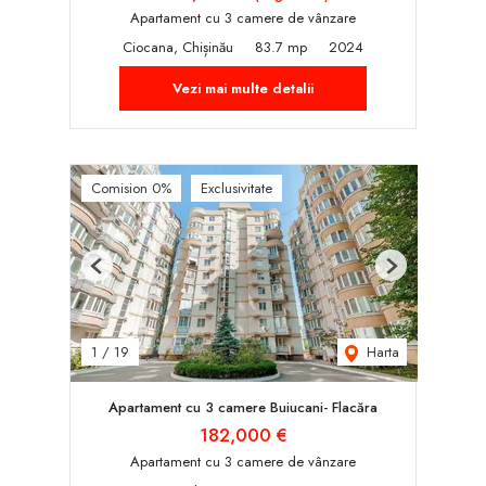
Apartament cu 3 camere de vânzare
Ciocana, Chișinău
83.7 mp
2024
Vezi mai multe detalii
Comision 0%
Exclusivitate
Previous
Next
Harta
1
/
19
Apartament cu 3 camere Buiucani- Flacăra
182,000 €
Apartament cu 3 camere de vânzare