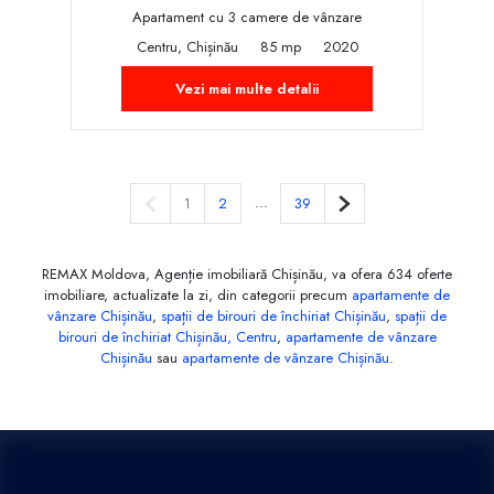
Apartament cu 3 camere de vânzare
Centru, Chișinău
85 mp
2020
Vezi mai multe detalii
Pagina anterioară
...
Pagina următoare
1
2
39
REMAX Moldova, Agenție imobiliară Chișinău, va ofera 634 oferte
imobiliare, actualizate la zi, din categorii precum
apartamente de
vânzare Chișinău
,
spații de birouri de închiriat Chișinău
,
spații de
birouri de închiriat Chișinău, Centru
,
apartamente de vânzare
Chișinău
sau
apartamente de vânzare Chișinău
.