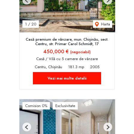
Previous
Next
Harta
1
/
20
Casă premium de vânzare, mun. Chișinău, sect.
Centru, str. Primar Carol Schmidt, 17
450,000 €
(negociabil)
Casă / Vilă cu 5 camere de vânzare
Centru, Chișinău
181.3 mp
2005
Vezi mai multe detalii
Comision 0%
Exclusivitate
Previous
Next