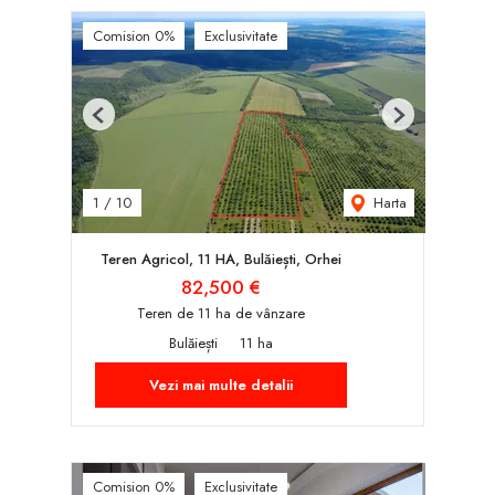
Comision 0%
Exclusivitate
Previous
Next
Harta
1
/
10
Teren Agricol, 11 HA, Bulăiești, Orhei
82,500 €
Teren de 11 ha de vânzare
Bulăiești
11 ha
Vezi mai multe detalii
Comision 0%
Exclusivitate