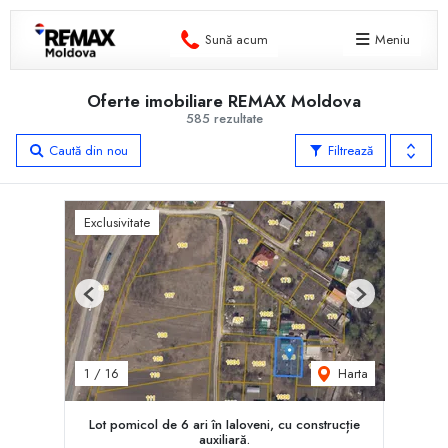
Sună acum
Meniu
Oferte imobiliare REMAX Moldova
585 rezultate
Caută din nou
Filtrează
Exclusivitate
Previous
Next
Harta
1
/
16
Lot pomicol de 6 ari în Ialoveni, cu construcție
auxiliară.