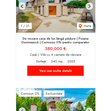
Previous
Next
Harta
1
/
21
De vinzare casa de lux lângă pădure | Poiana
Domnească | Comision 0% pentru cumparator
380,000 €
Casă / Vilă cu 4 camere de vânzare
Durlești
240 mp
2023
Vezi mai multe detalii
Comision 0%
Exclusivitate