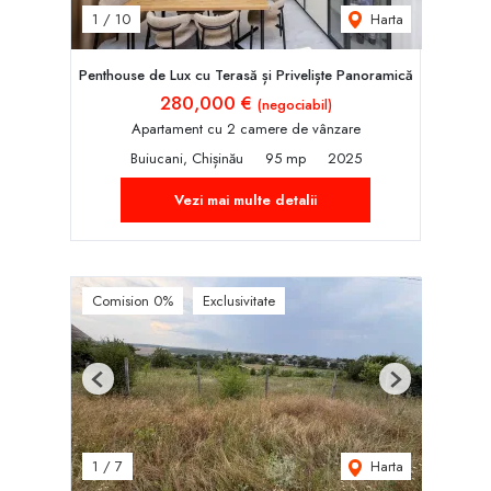
Harta
1
/
10
Penthouse de Lux cu Terasă și Priveliște Panoramică
280,000 €
(negociabil)
Apartament cu 2 camere de vânzare
Buiucani, Chișinău
95 mp
2025
Vezi mai multe detalii
Comision 0%
Exclusivitate
Previous
Next
Harta
1
/
7