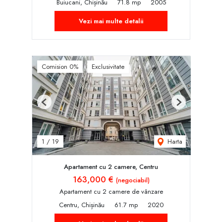
Buiucani, Chișinău
71.8 mp
2005
Vezi mai multe detalii
Comision 0%
Exclusivitate
Previous
Next
Harta
1
/
19
Apartament cu 2 camere, Centru
163,000 €
(negociabil)
Apartament cu 2 camere de vânzare
Centru, Chișinău
61.7 mp
2020