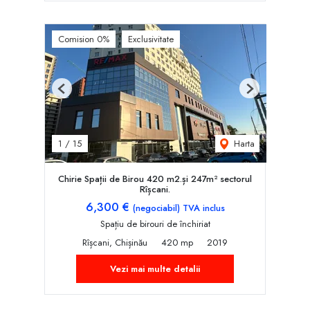
Comision 0%
Exclusivitate
Previous
Next
Harta
1
/
15
Chirie Spații de Birou 420 m2.și 247m² sectorul
Rîșcani.
6,300 €
(negociabil) TVA inclus
Spațiu de birouri de închiriat
Rîșcani, Chișinău
420 mp
2019
Vezi mai multe detalii