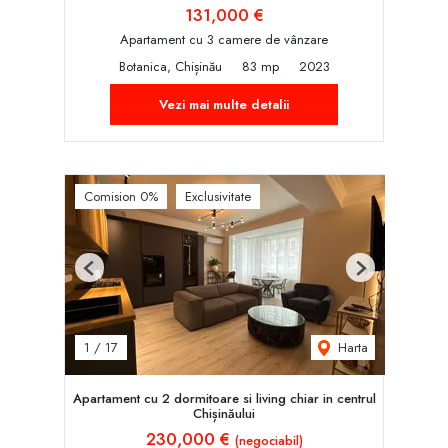
131,000 €
Apartament cu 3 camere de vânzare
Botanica, Chișinău
83 mp
2023
Vezi mai multe detalii
Comision 0%
Exclusivitate
Previous
Next
Harta
1
/
17
Apartament cu 2 dormitoare si living chiar in centrul
Chișinăului
230,000 €
(negociabil)