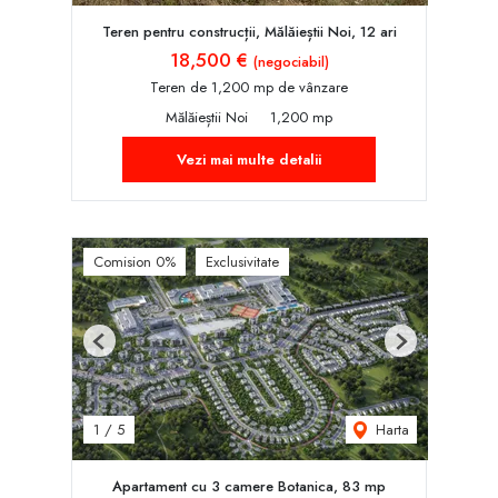
Teren pentru construcții, Mălăieștii Noi, 12 ari
18,500 €
(negociabil)
Teren de 1,200 mp de vânzare
Mălăieștii Noi
1,200 mp
Vezi mai multe detalii
Comision 0%
Exclusivitate
Previous
Next
Harta
1
/
5
Apartament cu 3 camere Botanica, 83 mp