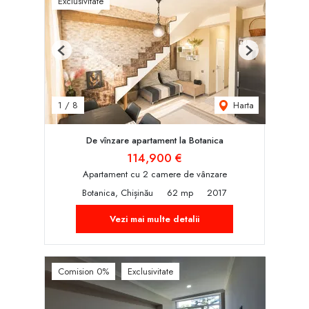
Exclusivitate
Previous
Next
Harta
1
/
8
De vînzare apartament la Botanica
114,900 €
Apartament cu 2 camere de vânzare
Botanica, Chișinău
62 mp
2017
Vezi mai multe detalii
Comision 0%
Exclusivitate