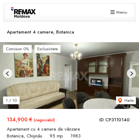
Meniu
Apartament 4 camere, Botanica
Comision 0%
Exclusivitate
Previous
Next
Harta
1
/
10
134,900 €
ID CP3110140
(negociabil)
Apartament cu 4 camere de vânzare
Botanica, Chișinău
95 mp
1983