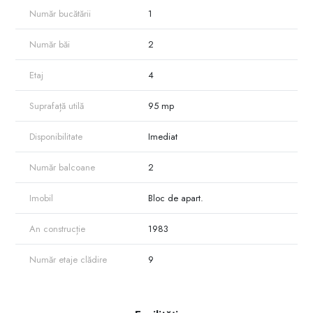
Reparație,Tencuială decorativă, Parchet
Număr bucătării
1
Design interior modern cu accente retro
Mobilat complet
Tehnică electrocasnică inclusă
Număr băi
2
Gata de mutat – fără investiții suplimentare.
Etaj
4
Acest apartament oferă: spațiu – lumină – liniște – natură.
Suprafață utilă
95 mp
Disponibilitate
Imediat
Număr balcoane
2
Imobil
Bloc de apart.
An construcție
1983
Număr etaje clădire
9