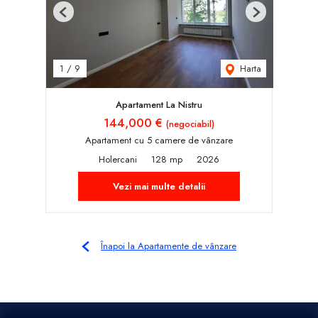
Previous
Next
Harta
1
/
9
Apartament La Nistru
144,000 €
(negociabil)
Apartament cu 5 camere de vânzare
Holercani
128 mp
2026
Vezi mai multe detalii
Înapoi la Apartamente de vânzare