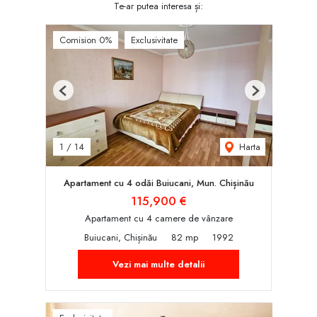
Te-ar putea interesa și:
Comision 0%
Exclusivitate
Previous
Next
Harta
1
/
14
Apartament cu 4 odăi Buiucani, Mun. Chișinău
115,900 €
Apartament cu 4 camere de vânzare
Buiucani, Chișinău
82 mp
1992
Vezi mai multe detalii