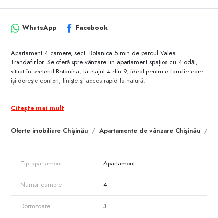
WhatsApp
Facebook
Apartament 4 camere, sect. Botanica 5 min de parcul Valea
Trandafirilor. Se oferă spre vânzare un apartament spațios cu 4 odăi,
situat în sectorul Botanica, la etajul 4 din 9, ideal pentru o familie care
își dorește confort, liniște și acces rapid la natură.
Compartimentare:
3 dormitoare separate
Citește mai mult
Living spațios
Planificare practică și echilibrată
Oferte imobiliare Chișinău
Apartamente de vânzare Chișinău
A
Vedere bilaterală – spre parc și spre curtea interioară.
Avantaje cheie: ideal pentru familii, Zonă verde și liniștită.
Aproape de parc, terenuri de joacă
Tip apartament
Apartament
Acces rapid la transport, școli și infrastructură.
Număr camere
4
Parcul Valea Trandafirilor la doar 5 minute.
Finisaje și dotări:
Dormitoare
3