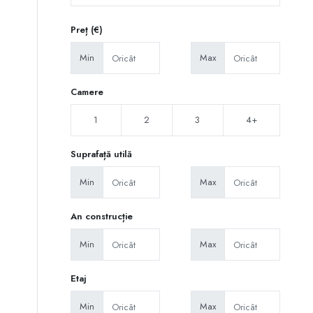
Preț (€)
Min
Max
Camere
1
2
3
4+
Suprafață utilă
Min
Max
An construcție
Min
Max
Etaj
Min
Max