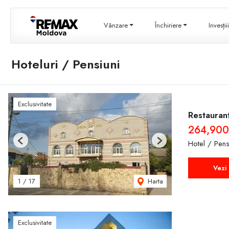
Vânzare
Închiriere
Invesți
Hoteluri / Pensiuni
Exclusivitate
Restauran
264,900
Hotel / Pen
Previous
Next
Vezi 
Harta
1
/
17
Exclusivitate