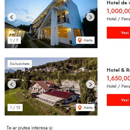
Hotel de 
1,000,0
Hotel / Pen
Previous
Next
Vezi 
Harta
1
/
7
Exclusivitate
Hotel & Re
1,650,0
Hotel / Pen
Previous
Next
Vezi 
Harta
1
/
13
Te-ar putea interesa și: