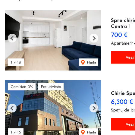
Spre chiri
Centru I
700 €
Previous
Next
Apartament 
Vezi 
Harta
1
/
18
Comision 0%
Exclusivitate
Chirie Spa
6,300 €
Spațiu de bir
Previous
Next
Vezi 
Harta
1
/
15