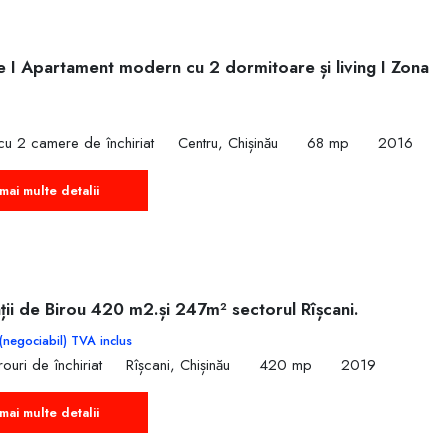
e I Apartament modern cu 2 dormitoare și living I Zona
cu 2 camere de închiriat
Centru, Chișinău
68 mp
2016
mai multe detalii
ții de Birou 420 m2.și 247m² sectorul Rîșcani.
(negociabil) TVA inclus
ouri de închiriat
Rîșcani, Chișinău
420 mp
2019
mai multe detalii