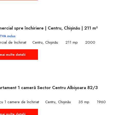
ercial spre închiriere | Centru, Chișinău | 211 m²
TVA inclus
cial de închiriat
Centru, Chișinău
211 mp
2000
mai multe detalii
artament 1 cameră Sector Centru Albișoara 82/3
u 1 camere de închiriat
Centru, Chișinău
35 mp
1960
mai multe detalii