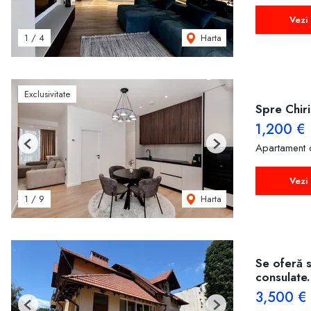
Vezi 
Harta
1
/
4
Exclusivitate
Spre Chir
1,200 €
Apartament c
Previous
Next
Vezi 
Harta
1
/
9
Se oferă s
consulate.
3,500 €
Previous
Next