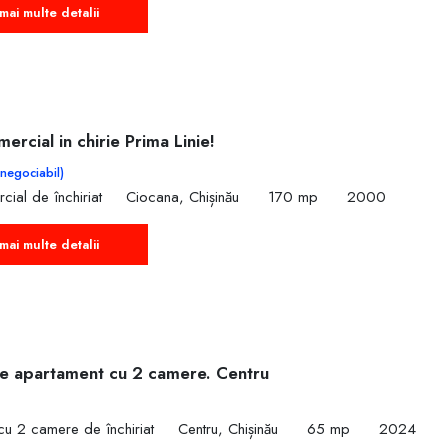
mai multe detalii
mercial in chirie Prima Linie!
(negociabil)
cial de închiriat
Ciocana, Chișinău
170 mp
2000
mai multe detalii
ie apartament cu 2 camere. Centru
cu 2 camere de închiriat
Centru, Chișinău
65 mp
2024