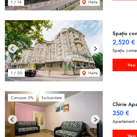
Harta
1
/
14
Spațiu com
2,520 €
Spațiu comer
Previous
Next
Vezi 
Harta
1
/
20
Comision 0%
Exclusivitate
Chirie Ap
350 €
Apartament c
Previous
Next
Vezi 