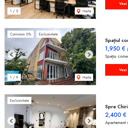
Vezi 
Harta
1
/
5
Comision 0%
Exclusivitate
Spațiul co
1,950 €
Spațiu comer
Previous
Next
Vezi 
Harta
1
/
9
Exclusivitate
Spre Chir
2,400 €
Apartament 
Previous
Next