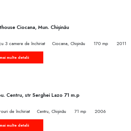
nthouse Ciocana, Mun. Chișinău
cu 3 camere de închiriat
Ciocana, Chișinău
170 mp
2011
mai multe detalii
ou. Centru, str Serghei Lazo 71 m.p
ouri de închiriat
Centru, Chișinău
71 mp
2006
mai multe detalii