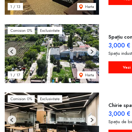
Harta
1
/
13
Comision 0%
Exclusivitate
Spațiu com
3,000 €
Spațiu indust
Previous
Next
Vezi 
Harta
1
/
17
Comision 0%
Exclusivitate
Chirie spa
3,000 €
Spațiu de bir
Previous
Next