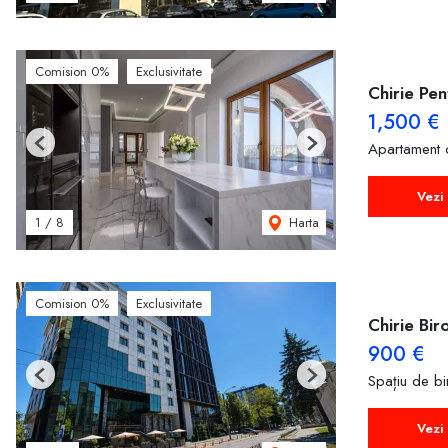
Comision 0%
Exclusivitate
Chirie Pe
1,500 €
Apartament 
Previous
Next
Vezi 
Harta
1
/
8
Comision 0%
Exclusivitate
Chirie Bir
900 €
Spațiu de bir
Previous
Next
Vezi 