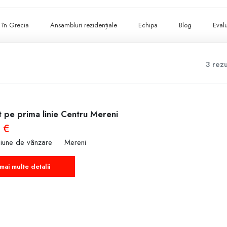
ii în Grecia
Ansambluri rezidențiale
Echipa
Blog
Evalu
3 rezu
t pe prima linie Centru Mereni
 €
siune de vânzare
Mereni
mai multe detalii