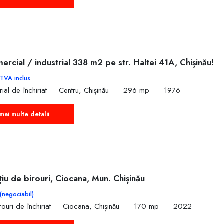
ercial / industrial 338 m2 pe str. Haltei 41A, Chișinău!
TVA inclus
rial de închiriat
Centru, Chișinău
296 mp
1976
mai multe detalii
țiu de birouri, Ciocana, Mun. Chișinău
(negociabil)
ouri de închiriat
Ciocana, Chișinău
170 mp
2022