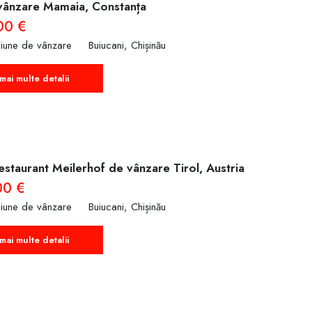
vânzare Mamaia, Constanța
00 €
siune de vânzare
Buiucani, Chișinău
mai multe detalii
staurant Meilerhof de vânzare Tirol, Austria
00 €
siune de vânzare
Buiucani, Chișinău
mai multe detalii