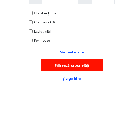
Construcții noi
Comision 0%
Exclusivități
Penthouse
Mai multe filtre
Șterge filtre