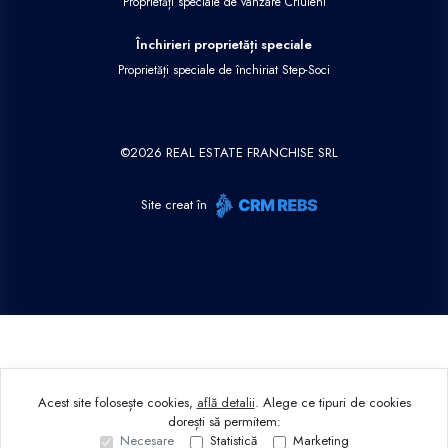
Proprietăți speciale de vânzare Criuleni
Închirieri proprietăți speciale
Proprietăți speciale de închiriat Step-Soci
©
2026
REAL ESTATE FRANCHISE SRL
Site creat în
Acest site folosește cookies,
află detalii
.
Alege ce tipuri de cookies
dorești să permitem:
Necesare
Statistică
Marketing