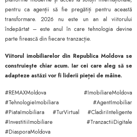
pentru ca agenții să fie pregătiți pentru această
transformare. 2026 nu este un an al viitorului
îndepărtat – este anul în care tehnologia devine
parte firească din fiecare tranzacție.
Viitorul imobiliarelor din Republica Moldova se
construiește chiar acum. Iar cei care aleg să se
adapteze astăzi vor fi liderii pieței de mâine.
#REMAXMoldova #ImobiliareMoldova
#TehnologieImobiliara #AgentImobiliar
#PiataImobiliara #TurVirtual #CladiriInteligente
#InvestitiiImobiliare #TranzactiiDigitale
#DiasporaMoldova