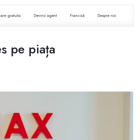
are gratuita
Devino agent
Franciză
Despre noi
s pe piața