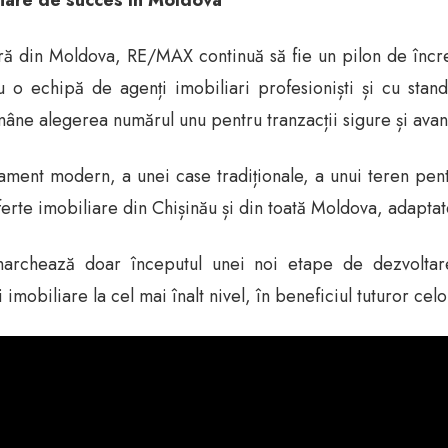
iare de succes în Moldova
ră din Moldova, RE/MAX continuă să fie un pilon de încred
u o echipă de agenți imobiliari profesioniști și cu stan
mâne alegerea numărul unu pentru tranzacții sigure și avan
tament modern, a unei case tradiționale, a unui teren pent
rte imobiliare din Chișinău și din toată Moldova, adaptate
 marchează doar începutul unei noi etape de dezvolt
imobiliare la cel mai înalt nivel, în beneficiul tuturor celo