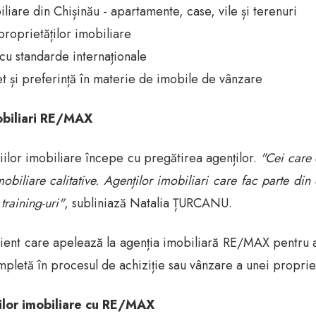
iare din Chișinău - apartamente, case, vile și terenuri
proprietăților imobiliare
 cu standarde internaționale
et și preferință în materie de imobile de vânzare
obiliari RE/MAX
iilor imobiliare începe cu pregătirea agenților.
"Cei care 
imobiliare calitative. Agenților imobiliari care fac parte 
training-uri"
, subliniază Natalia ȚURCANU.
ient care apelează la agenția imobiliară RE/MAX pentru 
mpletă în procesul de achiziție sau vânzare a unei propriet
rilor imobiliare cu RE/MAX