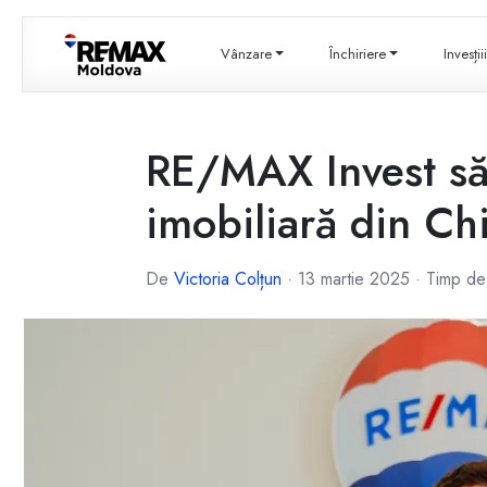
Vânzare
Închiriere
Invesți
RE/MAX Invest săr
imobiliară din Ch
De
Victoria Colțun
·
13 martie 2025
·
Timp de 