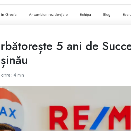
ii în Grecia
Ansambluri rezidențiale
Echipa
Blog
Evalu
bătorește 5 ani de Succe
ișinău
citire: 4 min