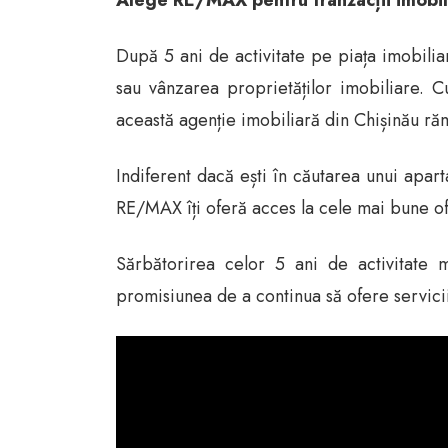
Alege RE/MAX pentru tranzacții imobil
După 5 ani de activitate pe piața imobilia
sau vânzarea proprietăților imobiliare. C
această agenție imobiliară din Chișinău ră
Indiferent dacă ești în căutarea unui apar
RE/MAX îți oferă acces la cele mai bune ofe
Sărbătorirea celor 5 ani de activitate
promisiunea de a continua să ofere servicii 