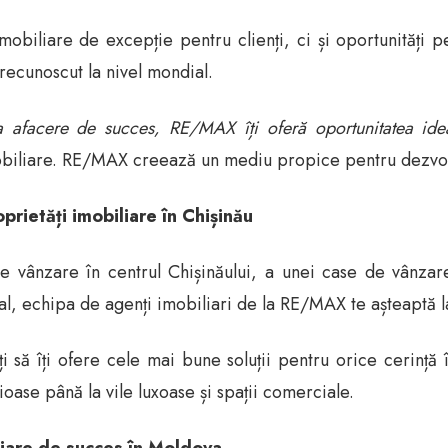
biliare de excepție pentru clienți, ci și oportunități p
recunoscut la nivel mondial.
ria afacere de succes, RE/MAX îți oferă oportunitatea idea
biliare. RE/MAX creează un mediu propice pentru dezvolt
ietăți imobiliare în Chișinău
e vânzare în centrul Chișinăului, a unei case de vânzare 
al, echipa de agenți imobiliari de la RE/MAX te așteaptă la
iți să îți ofere cele mai bune soluții pentru orice cerință
ase până la vile luxoase și spații comerciale.