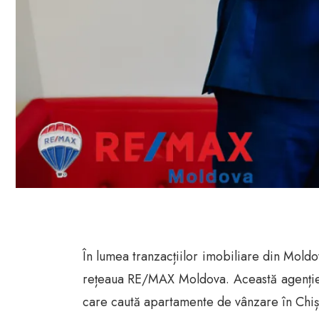
În lumea tranzacțiilor imobiliare din Mold
rețeaua RE/MAX Moldova. Această agenție im
care caută apartamente de vânzare în Chiș