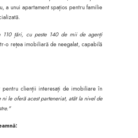
ău, a unui apartament spațios pentru familie
ializată.
n 110 țări, cu peste 140 de mii de agenți
r-o rețea imobiliară de neegalat, capabilă
tru clienții interesați de imobiliare în
le oferă acest parteneriat, atât la nivel de
tre."
seamnă: