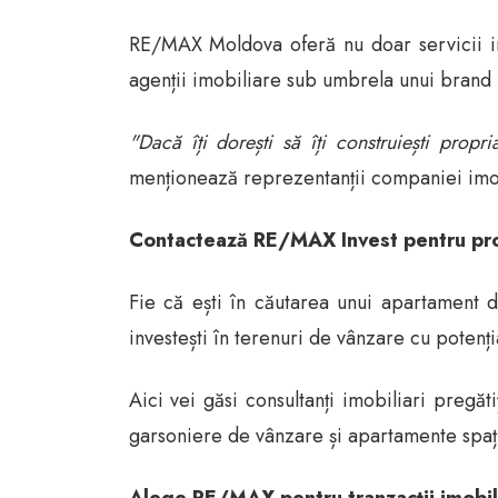
RE/MAX Moldova oferă nu doar servicii imo
agenții imobiliare sub umbrela unui brand 
"Dacă îți dorești să îți construiești prop
menționează reprezentanții companiei imo
Contactează RE/MAX Invest pentru propr
Fie că ești în căutarea unui apartament d
investești în terenuri de vânzare cu potenți
Aici vei găsi consultanți imobiliari pregăt
garsoniere de vânzare și apartamente spațio