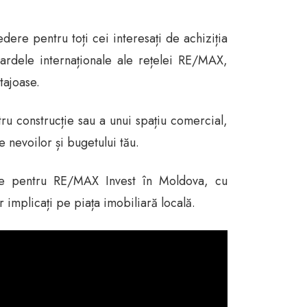
ere pentru toți cei interesați de achiziția
dardele internaționale ale rețelei RE/MAX,
tajoase.
ru construcție sau a unui spațiu comercial,
 nevoilor și bugetului tău.
are pentru RE/MAX Invest în Moldova, cu
r implicați pe piața imobiliară locală.