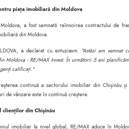
entru piața imobiliară din Moldova
Moldova, a fost semnată reînnoirea contractului de fra
obiliară din Moldova.
LDOVA, a declarat cu entuziasm:
"Astăzi am semnat co
din Moldova - RE/MAX Invest. În următorii 5 ani planificăm s
enți calificați."
reșterea continuă a sectorului imobiliar din Chișinău 
ri de vânzare este în continuă creștere.
clienților din Chișinău
iul imobiliar la nivel global, RE/MAX aduce în Moldova