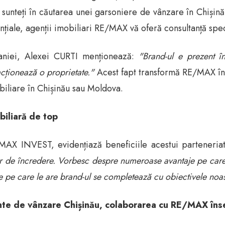
ă sunteți în căutarea unei garsoniere de vânzare în Chișin
nțiale, agenții imobiliari RE/MAX vă oferă consultanță spec
aniei, Alexei CURTI menționează:
"Brand-ul e prezent î
acționează o proprietate."
Acest fapt transformă RE/MAX înt
biliare în Chișinău sau Moldova.
biliară de top
VEST, evidențiază beneficiile acestui parteneriat pen
de încredere. Vorbesc despre numeroase avantaje pe care ni 
ile pe care le are brand-ul se completează cu obiectivele noas
ente de vânzare Chișinău, colaborarea cu RE/MAX în