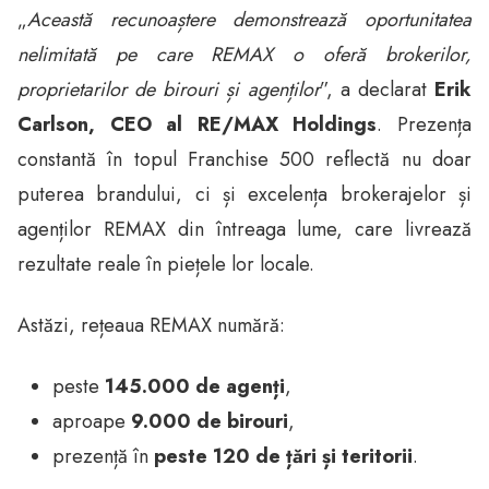
„
Această recunoaștere demonstrează oportunitatea
nelimitată pe care REMAX o oferă brokerilor,
proprietarilor de birouri și agenților
”, a declarat
Erik
Carlson, CEO al RE/MAX Holdings
. Prezența
constantă în topul Franchise 500 reflectă nu doar
puterea brandului, ci și excelența brokerajelor și
agenților REMAX din întreaga lume, care livrează
rezultate reale în piețele lor locale.
Astăzi, rețeaua REMAX numără:
peste
145.000 de agenți
,
aproape
9.000 de birouri
,
prezență în
peste 120 de țări și teritorii
.