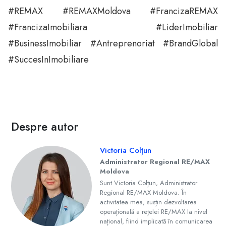
#REMAX #REMAXMoldova #FrancizaREMAX
#FrancizaImobiliara #LiderImobiliar
#BusinessImobiliar #Antreprenoriat #BrandGlobal
#SuccesInImobiliare
Despre autor
Victoria Colțun
Administrator Regional RE/MAX
Moldova
Sunt Victoria Colțun, Administrator
Regional RE/MAX Moldova. În
activitatea mea, susțin dezvoltarea
operațională a rețelei RE/MAX la nivel
național, fiind implicată în comunicarea