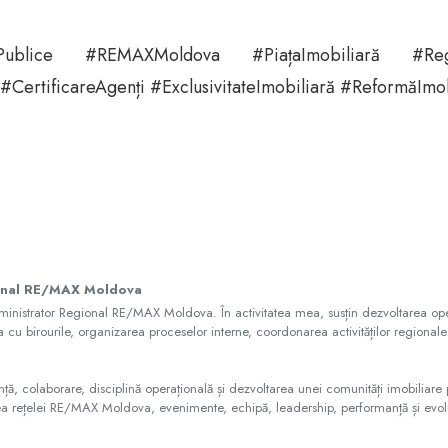
ăriPublice #REMAXMoldova #PiațaImobiliară #Regle
#CertificareAgenți #ExclusivitateImobiliară #ReformăImob
onal RE/MAX Moldova
ministrator Regional RE/MAX Moldova. În activitatea mea, susțin dezvoltarea oper
cu birourile, organizarea proceselor interne, coordonarea activităților regionale
ă, colaborare, disciplină operațională și dezvoltarea unei comunități imobiliare p
ea rețelei RE/MAX Moldova, evenimente, echipă, leadership, performanță și evoluț