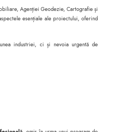
mobiliare, Agenției Geodezie, Cartografie și
aspectele esențiale ale proiectului, oferind
unea industriei, ci și nevoia urgentă de
fesională
, emis în urma unui program de