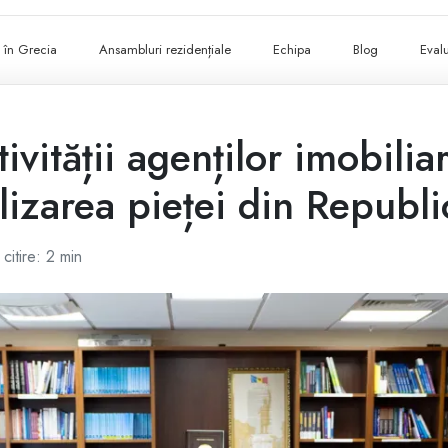
ii în Grecia
Ansambluri rezidențiale
Echipa
Blog
Evalu
vității agenților imobiliar
lizarea pieței din Republ
citire: 2 min