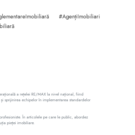
mentareImobiliară #AgențiImobiliari
iliară
ațională a rețelei RE/MAX la nivel național, fiind
 și sprijinirea echipelor în implementarea standardelor
rofesioniste. În articolele pe care le public, abordez
ia pieței imobiliare.