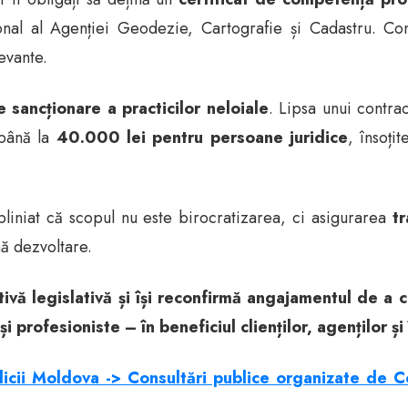
țional al Agenției Geodezie, Cartografie și Cadastru. Con
evante.
 sancționare a practicilor neloiale
. Lipsa unui contra
până la
40.000 lei pentru persoane juridice
, însoți
liniat că scopul nu este birocratizarea, ci asigurarea
tr
ină dezvoltare.
vă legislativă și își reconfirmă angajamentul de a co
 profesioniste – în beneficiul clienților, agenților și
icii Moldova -> Consultări publice organizate de C