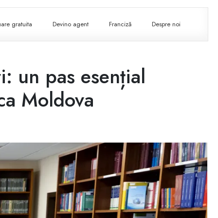
are gratuita
Devino agent
Franciză
Despre noi
i: un pas esențial
ica Moldova