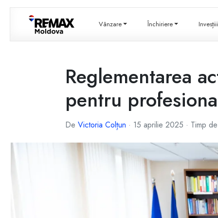
Vânzare
Închiriere
Invesți
Reglementarea acti
pentru profesiona
De
Victoria Colțun
·
15 aprilie 2025
·
Timp de 