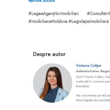
#LegeaAgențilorImobiliari #Consult
#ImobiliareMoldova #LegislațieImobiliară 
Despre autor
Victoria Colțun
Administrator Regi
Sunt Victoria Colțun, Ad
implicată în comunicarea 
brandului.
Mă concentrez pe eficienț
teme legate de activitat