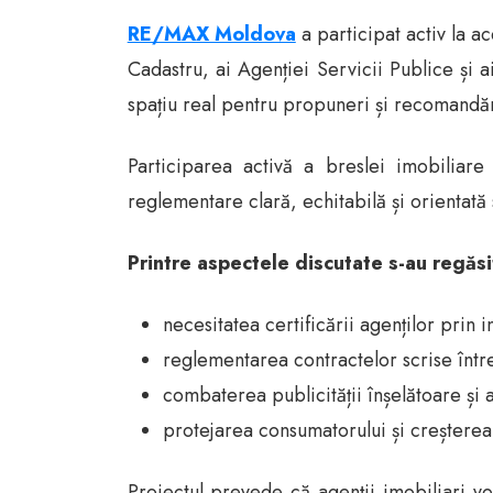
RE/MAX Moldova
a participat activ la a
Cadastru, ai Agenției Servicii Publice și a
spațiu real pentru propuneri și recomandări
Participarea activă a breslei imobiliar
reglementare clară, echitabilă și orientată
Printre aspectele discutate s-au regăsi
necesitatea certificării agenților prin in
reglementarea contractelor scrise între 
combaterea publicității înșelătoare și
protejarea consumatorului și creșterea 
Proiectul prevede că agenții imobiliari vo