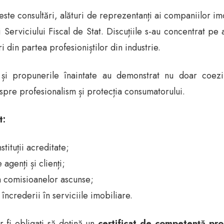
ceste consultări, alături de reprezentanți ai companiilor i
i Serviciului Fiscal de Stat. Discuțiile s-au concentrat pe 
 din partea profesioniștilor din industrie.
e și propunerile înaintate au demonstrat nu doar coezi
 spre profesionalism și protecția consumatorului.
t:
stituții acreditate;
agenți și clienți;
 a comisioanelor ascunse;
încrederii în serviciile imobiliare.
r fi obligați să dețină un
certificat de competență pro