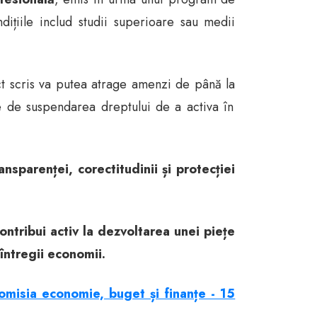
dițiile includ studii superioare sau medii
ct scris va putea atrage amenzi de până la
te de suspendarea dreptului de a activa în
ansparenței, corectitudinii și protecției
ntribui activ la dezvoltarea unei piețe
 întregii economii.
omisia economie, buget și finanțe - 15