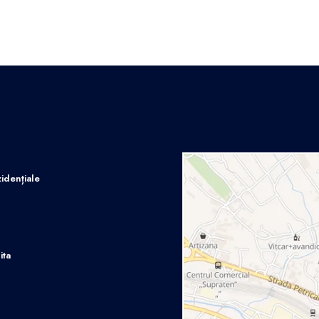
idențiale
ita