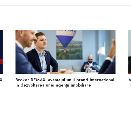
AX
Broker REMAX: avantajul unui brand internațional
A
în dezvoltarea unei agenții imobiliare
i