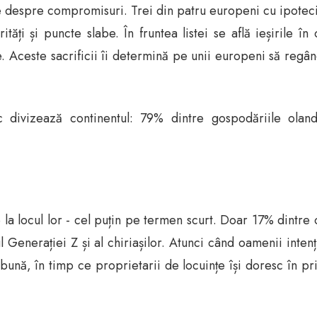
te despre compromisuri. Trei din patru europeni cu ipoteci 
ități și puncte slabe. În fruntea listei se află ieșirile în
Aceste sacrificii îi determină pe unii europeni să regând
 divizează continentul: 79% dintre gospodăriile olande
a locul lor - cel puțin pe termen scurt. Doar 17% dintre
l Generației Z și al chiriașilor. Atunci când oamenii intenț
 bună, în timp ce proprietarii de locuințe își doresc în p