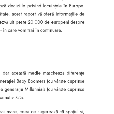
ează deciziile privind locuințele în Europa.
ătate, acest raport vă oferă informațiile de
 dezvăluit peste 20.000 de europeni despre
- în care vom trăi în continuare.
ța, dar această medie maschează diferențe
 generației Baby Boomers (cu vârste cuprinse
 ce generația Millennials (cu vârste cuprinse
oximativ 73%.
e mai mare, ceea ce sugerează că spațiul și,