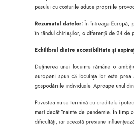
pasului cu costurile aduce propriile provoc
Rezumatul datelor:
În întreaga Europă, p
în rândul chiriașilor, o diferență de 24 de 
Echilibrul dintre accesibilitate și aspira
Deținerea unei locuințe rămâne o ambiție
europeni spun că locuința lor este prea 
gospodăriile individuale. Aproape unul din 
Povestea nu se termină cu creditele ipoteca
mari decât înainte de pandemie. În timp ce
dificultăți, iar această presiune influențeaz