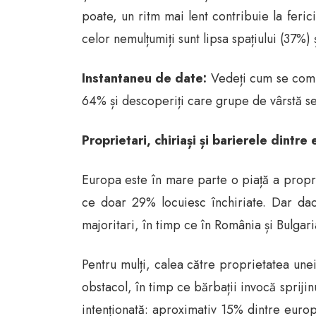
poate, un ritm mai lent contribuie la feric
celor nemulțumiți sunt lipsa spațiului (37%) 
Instantaneu de date:
Vedeți cum se compa
64% și descoperiți care grupe de vârstă se
Proprietari, chiriași și barierele dintre 
Europa este în mare parte o piață a propri
ce doar 29% locuiesc închiriate. Dar dac
majoritari, în timp ce în România și Bulgar
Pentru mulți, calea către proprietatea unei
obstacol, în timp ce bărbații invocă sprijin
intenționată: aproximativ 15% dintre europe