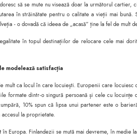
doresc să se mute nu visează doar la următorul cartier, 
area în străinătate pentru o calitate a vieții mai bună. 
Elveția - o dovadă că ideea de „acasă” ține la fel de mult de 
alitate în topul destinațiilor de relocare cele mai dorit
le modelează satisfacția
e mult ca locul în care locuiești. Europenii care locuiesc
iile formate dintr-o singură persoană și cele cu locuinț
cumpără, 10% spun că lipsa unui partener este o barieră 
a accesul la proprietate.
rit în Europa. Finlandezii se mută mai devreme, în medie la 