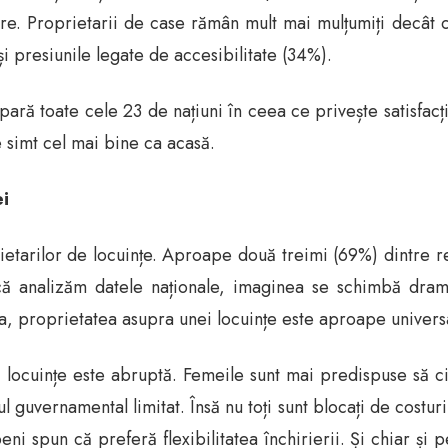
ire. Proprietarii de case rămân mult mai mulțumiți decât ch
și presiunile legate de accesibilitate (34%).
ră toate cele 23 de națiuni în ceea ce privește satisfacț
 simt cel mai bine ca acasă.
ei
etarilor de locuințe. Aproape două treimi (69%) dintre res
ă analizăm datele naționale, imaginea se schimbă dramati
ia, proprietatea asupra unei locuințe este aproape univers
 locuințe este abruptă. Femeile sunt mai predispuse să cit
ul guvernamental limitat. Însă nu toți sunt blocați de costu
ni spun că preferă flexibilitatea închirierii. Și chiar și 