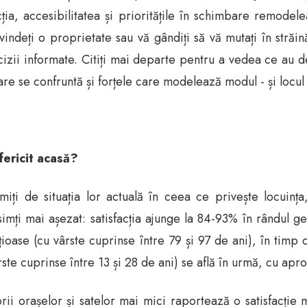
ția, accesibilitatea și prioritățile în schimbare remodel
ndeți o proprietate sau vă gândiți să vă mutați în străin
ecizii informate. Citiți mai departe pentru a vedea ce au
re se confruntă și forțele care modelează modul - și locul 
fericit acasă?
iți de situația lor actuală în ceea ce privește locuin
e simți mai așezat: satisfacția ajunge la 84-93% în rândul
nțioase (cu vârste cuprinse între 79 și 97 de ani), în timp
rste cuprinse între 13 și 28 de ani) se află în urmă, cu apr
orii orașelor și satelor mai mici raportează o satisfacți