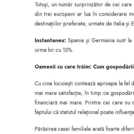
Totuși, un număr surprinzător de cei care 
din trei europeni ar lua în considerare mut
destinațiilor preferate, urmate de Italia și 
Instantaneu:
Spania și Germania sunt la eg
urma lor cu 15%.
Oamenii cu care trăim: Cum gospodării
Cu cine locuiești contează aproape la fel d
mai mare satisfacție, în timp ce gospodăr
financiară mai mare. Printre cei care nu 
faptului că statutul relațional poate influenț
Părăsirea casei familiale arată foarte dife