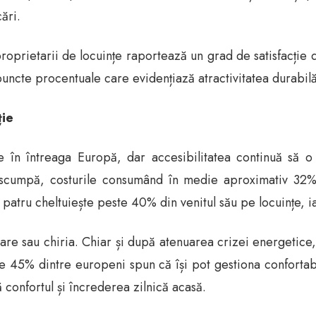
ări.
roprietarii de locuințe raportează un grad de satisfacție
puncte procentuale care evidențiază atractivitatea durabilă
ție
 în întreaga Europă, dar accesibilitatea continuă să o
scumpă, costurile consumând în medie aproximativ 32% 
patru cheltuiește peste 40% din venitul său pe locuințe, i
re sau chiria. Chiar și după atenuarea crizei energetice, c
 45% dintre europeni spun că își pot gestiona confortabi
ă confortul și încrederea zilnică acasă.