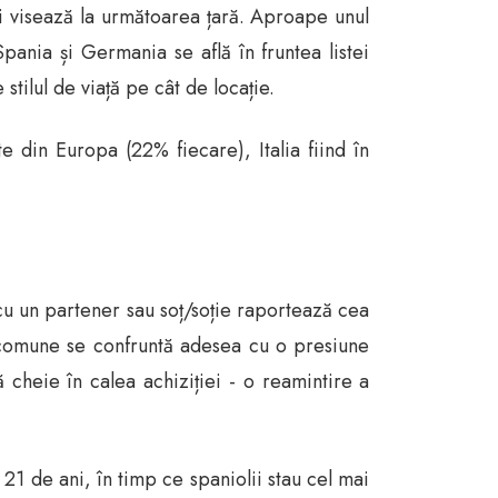
ci visează la următoarea țară. Aproape unul
Spania și Germania se află în fruntea listei
stilul de viață pe cât de locație.
e din Europa (22% fiecare), Italia fiind în
 cu un partener sau soț/soție raportează cea
e comune se confruntă adesea cu o presiune
cheie în calea achiziției - o reamintire a
21 de ani, în timp ce spaniolii stau cel mai