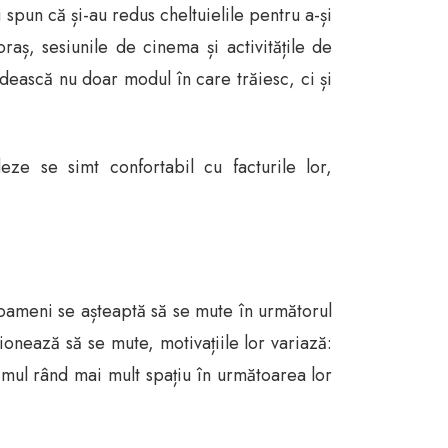
spun că și-au redus cheltuielile pentru a-și
 oraș, sesiunile de cinema și activitățile de
ească nu doar modul în care trăiesc, ci și
ze se simt confortabil cu facturile lor,
 oameni se așteaptă să se mute în următorul
ionează să se mute, motivațiile lor variază:
rimul rând mai mult spațiu în următoarea lor