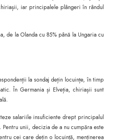
iriașii, iar principalele plângeri în rândul
ia, de la Olanda cu 85% până la Ungaria cu
pondenții la sondaj dețin locuințe, în timp
c. În Germania și Elveția, chiriașii sunt
ală.
eze salariile insuficiente drept principalul
ri. Pentru unii, decizia de a nu cumpăra este
pentru cei care dețin o locuință, menținerea