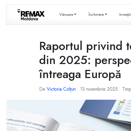
Vânzare
Închiriere
Invesți
Raportul privind 
din 2025: perspec
întreaga Europă
De
Victoria Colțun
·
13 noiembrie 2025
·
Timp