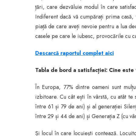
țări, care dezvăluie modul în care satisfac
Indiferent dacă vă cumpărați prima casă, vi
piață de care aveți nevoie pentru a lua d
casele pe care le iubesc, provocările cu ca
Descarcă raportul complet aici
Tabla de bord a satisfacției: Cine este 
În Europa, 77% dintre oameni sunt mulțum
izbitoare. Cu cât ești în vârstă, cu atât t
între 61 și 79 de ani) și al generației Sile
între 29 și 44 de ani) și Generația Z (cu vâ
Și locul în care locuiești contează. Locuit