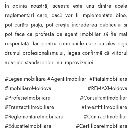
În opinia noastră, aceasta este una dintre acele
reglementări care, dacă vor fi implementate bine,
pot curăța piața, pot crește încrederea publicului și
pot face ca profesia de agent imobiliar să fie mai
respectată. Iar pentru companiile care au ales deja
drumul profesionalismului, legea confirmă că viitorul
aparține standardelor, nu improvizației.
#LegeaImobiliara #AgentiImobiliari #PiataImobiliara
#ImobiliareMoldova #REMAXMoldova
#ProfesieImobiliara #ConsultantImobiliar
#TranzactiiImobiliare #InvestitiiImobiliare
#ReglementareImobiliara #ContractImobiliar
#EducatieImobiliara #CertificareImobiliara