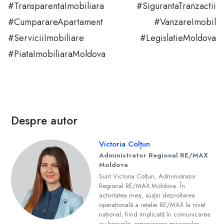
#TransparentaImobiliara #SigurantaTranzactii
#CumparareApartament #VanzareImobil
#ServiciiImobiliare #LegislatieMoldova
#PiataImobiliaraMoldova
Despre autor
Victoria Colțun
Administrator Regional RE/MAX
Moldova
Sunt Victoria Colțun, Administrator
Regional RE/MAX Moldova. În
activitatea mea, susțin dezvoltarea
operațională a rețelei RE/MAX la nivel
național, fiind implicată în comunicarea
cu birourile, organizarea proceselor