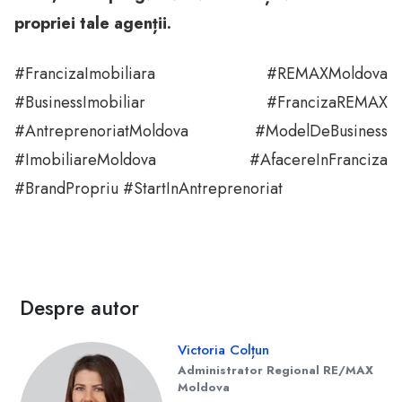
propriei tale agenții.
#FrancizaImobiliara #REMAXMoldova
#BusinessImobiliar #FrancizaREMAX
#AntreprenoriatMoldova #ModelDeBusiness
#ImobiliareMoldova #AfacereInFranciza
#BrandPropriu #StartInAntreprenoriat
Despre autor
Victoria Colțun
Administrator Regional RE/MAX
Moldova