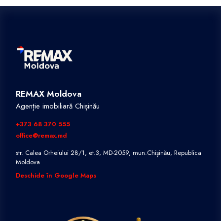
REMAX Moldova
Agenție imobiliară Chișinău
+373 68 370 555
office@remax.md
str. Calea Orheiului 28/1, et.3, MD-2059, mun.Chișinău, Republica
Moldova
Deschide în Google Maps