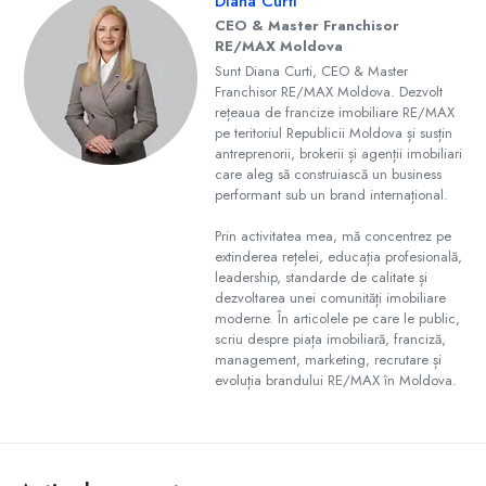
Diana Curti
CEO & Master Franchisor
RE/MAX Moldova
Sunt Diana Curti, CEO & Master
Franchisor RE/MAX Moldova. Dezvolt
rețeaua de francize imobiliare RE/MAX
pe teritoriul Republicii Moldova și susțin
antreprenorii, brokerii și agenții imobiliari
care aleg să construiască un business
performant sub un brand internațional.
Prin activitatea mea, mă concentrez pe
extinderea rețelei, educația profesională,
leadership, standarde de calitate și
dezvoltarea unei comunități imobiliare
moderne. În articolele pe care le public,
scriu despre piața imobiliară, franciză,
management, marketing, recrutare și
evoluția brandului RE/MAX în Moldova.