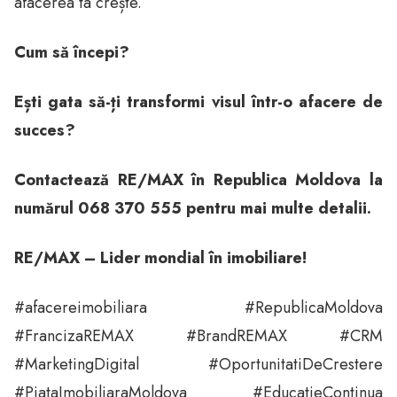
afacerea ta crește.
Cum să începi?
Ești gata să-ți transformi visul într-o afacere de
succes?
Contactează RE/MAX în Republica Moldova la
numărul 068 370 555 pentru mai multe detalii.
RE/MAX – Lider mondial în imobiliare!
#afacereimobiliara #RepublicaMoldova
#FrancizaREMAX #BrandREMAX #CRM
#MarketingDigital #OportunitatiDeCrestere
#PiataImobiliaraMoldova #EducatieContinua