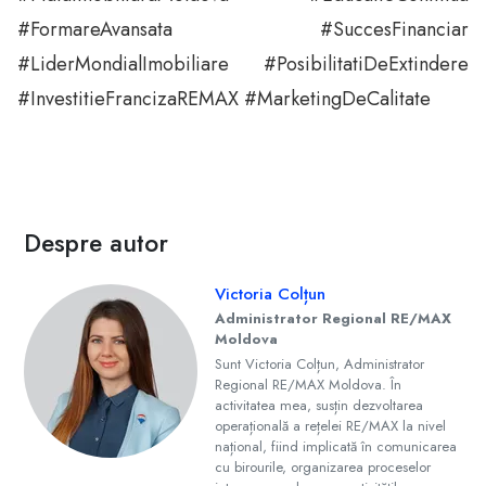
#FormareAvansata #SuccesFinanciar
#LiderMondialImobiliare #PosibilitatiDeExtindere
#InvestitieFrancizaREMAX #MarketingDeCalitate
Despre autor
Victoria Colțun
Administrator Regional RE/MAX
Moldova
Sunt Victoria Colțun, Administrator
Regional RE/MAX Moldova. În
activitatea mea, susțin dezvoltarea
operațională a rețelei RE/MAX la nivel
național, fiind implicată în comunicarea
cu birourile, organizarea proceselor