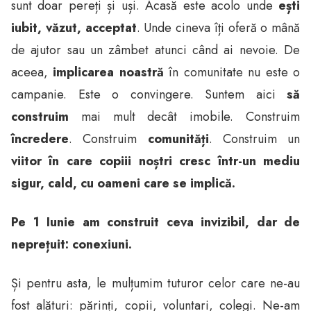
sunt doar pereți și uși. Acasă este acolo unde
ești
iubit, văzut, acceptat
. Unde cineva îți oferă o mână
de ajutor sau un zâmbet atunci când ai nevoie. De
aceea,
implicarea noastră
în comunitate nu este o
campanie. Este o convingere. Suntem aici
să
construim
mai mult decât imobile. Construim
încredere
. Construim
comunități
. Construim un
viitor în care copiii noștri cresc într-un mediu
sigur, cald, cu oameni care se implică.
Pe 1 Iunie am construit ceva invizibil, dar de
neprețuit: conexiuni.
Și pentru asta, le mulțumim tuturor celor care ne-au
fost alături: părinți, copii, voluntari, colegi. Ne-am