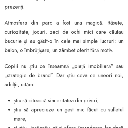
prezenți.
Atmosfera din parc a fost una magică. Râsete,
curiozitate, jocuri, zeci de ochi mici care căutau
bucurie și au găsit-o în cele mai simple lucruri: un
balon, o îmbrățișare, un zâmbet oferit fără motiv.
Copiii nu știu ce înseamnă „piață imobiliară” sau
„strategie de brand”. Dar știu ceva ce uneori noi,
adulții, uităm:
știu să citească sinceritatea din priviri,
știu să aprecieze un gest mic făcut cu sufletul
mare,
și știu, instinctiv, să-ți ofere încrederea lor dacă