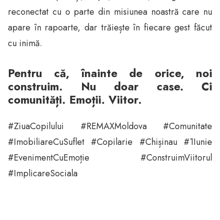
reconectat cu o parte din misiunea noastră care nu
apare în rapoarte, dar trăiește în fiecare gest făcut
cu inimă.
Pentru că, înainte de orice, noi
construim. Nu doar case. Ci
comunități. Emoții. Viitor.
#ZiuaCopilului #REMAXMoldova #Comunitate
#ImobiliareCuSuflet #Copilarie #Chișinau #1Iunie
#EvenimentCuEmoție #ConstruimViitorul
#ImplicareSociala