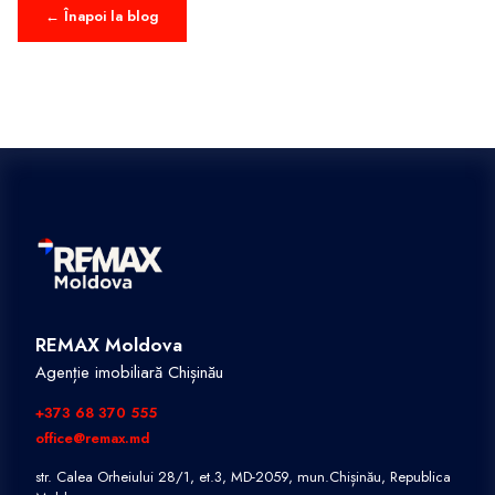
← Înapoi la blog
REMAX Moldova
Agenție imobiliară Chișinău
+373 68 370 555
office@remax.md
str. Calea Orheiului 28/1, et.3, MD-2059, mun.Chișinău, Republica