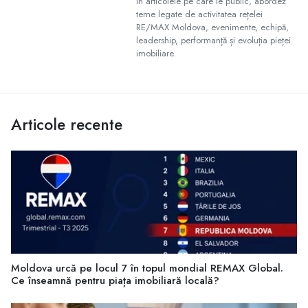
În articolele pe care le public, abordez
teme legate de activitatea rețelei
RE/MAX Moldova, evenimente, echipă,
leadership, performanță și evoluția pieței
imobiliare.
Articole recente
Moldova urcă pe locul 7 în topul mondial REMAX Global.
Ce înseamnă pentru piața imobiliară locală?