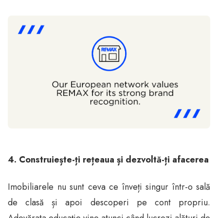
4. Construiește-ți rețeaua și dezvoltă-ți afacerea
Imobiliarele nu sunt ceva ce înveți singur într-o sală
de clasă și apoi descoperi pe cont propriu.
Adevărata educație vine atunci când lucrezi alături de