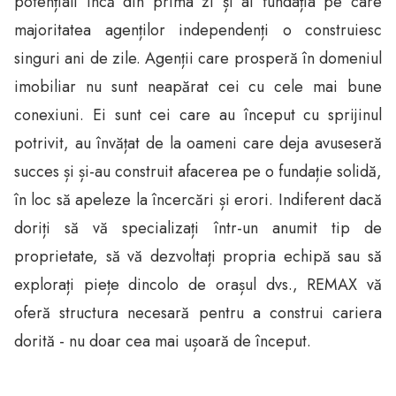
potențiali încă din prima zi și ai fundația pe care
majoritatea agenților independenți o construiesc
singuri ani de zile. Agenții care prosperă în domeniul
imobiliar nu sunt neapărat cei cu cele mai bune
conexiuni. Ei sunt cei care au început cu sprijinul
potrivit, au învățat de la oameni care deja avuseseră
succes și și-au construit afacerea pe o fundație solidă,
în loc să apeleze la încercări și erori. Indiferent dacă
doriți să vă specializați într-un anumit tip de
proprietate, să vă dezvoltați propria echipă sau să
explorați piețe dincolo de orașul dvs., REMAX vă
oferă structura necesară pentru a construi cariera
dorită - nu doar cea mai ușoară de început.