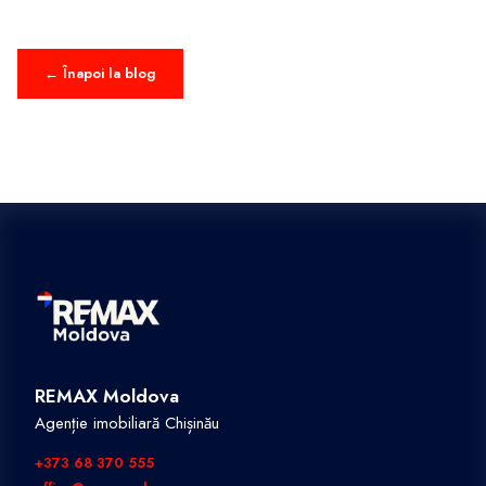
← Înapoi la blog
REMAX Moldova
Agenție imobiliară Chișinău
+373 68 370 555