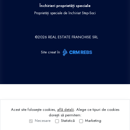
Închirieri proprietăți speciale
Proprietăți speciale de închiriat Step-Soci
©
2026
REAL ESTATE FRANCHISE SRL
Site creat în
Acest site folosește cookies,
află detalii
.
Alege ce tipuri de cookies
dorești să permitem:
Necesare
Statistică
Marketing