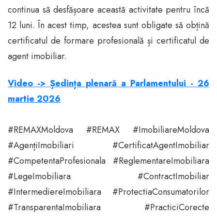
continua să desfășoare această activitate pentru încă
12 luni. În acest timp, acestea sunt obligate să obțină
certificatul de formare profesională și certificatul de
agent imobiliar.
Video -> Ședința plenară a Parlamentului - 26
martie 2026
#REMAXMoldova #REMAX #ImobiliareMoldova
#AgențiImobiliari #CertificatAgentImobiliar
#CompetentaProfesionala #ReglementareImobiliara
#LegeImobiliara #ContractImobiliar
#IntermediereImobiliara #ProtectiaConsumatorilor
#TransparentaImobiliara #PracticiCorecte