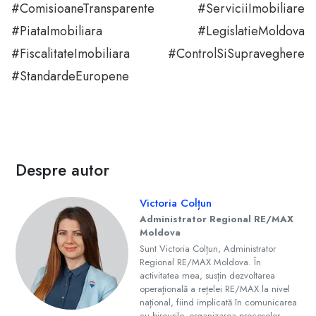
#ComisioaneTransparente #ServiciiImobiliare
#PiataImobiliara #LegislatieMoldova
#FiscalitateImobiliara #ControlSiSupraveghere
#StandardeEuropene
Despre autor
Victoria Colțun
Administrator Regional RE/MAX
Moldova
Sunt Victoria Colțun, Administrator
Regional RE/MAX Moldova. În
activitatea mea, susțin dezvoltarea
operațională a rețelei RE/MAX la nivel
național, fiind implicată în comunicarea
cu birourile, organizarea proceselor