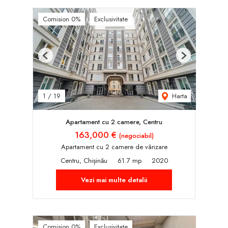
Comision 0%
Exclusivitate
Previous
Next
Harta
1
/
19
Apartament cu 2 camere, Centru
163,000 €
(negociabil)
Apartament cu 2 camere de vânzare
Centru, Chișinău
61.7 mp
2020
Vezi mai multe detalii
Comision 0%
Exclusivitate