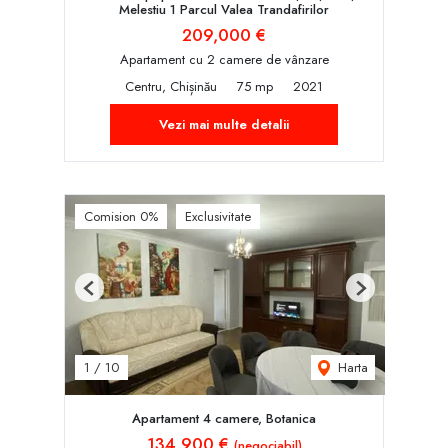
Melestiu 1 Parcul Valea Trandafirilor
209,000 €
Apartament cu 2 camere de vânzare
Centru, Chișinău
75 mp
2021
Vezi mai multe detalii
Comision 0%
Exclusivitate
Previous
Next
Harta
1
/
10
Apartament 4 camere, Botanica
134,900 €
(negociabil)