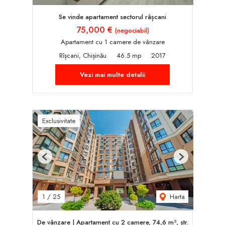
Se vinde apartament sectorul râșcani
75,000 €
(negociabil)
Apartament cu 1 camere de vânzare
Rîșcani, Chișinău
46.5 mp
2017
Vezi mai multe detalii
Exclusivitate
Previous
Next
Harta
1
/
25
De vânzare | Apartament cu 2 camere, 74,6 m², str.