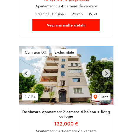
Apartament cu 4 camere de vânzare
Botanica, Chișinău
95 mp
1983
Vezi mai multe detalii
Comision 0%
Exclusivitate
Previous
Next
Harta
1
/
24
De vinzare Apartament 2 camere si balcon + living
cu logie
132,000 €
Apartament cu 3 camere de vânzare