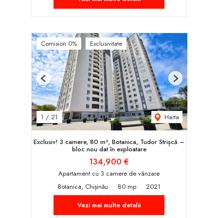
Comision 0%
Exclusivitate
Previous
Next
Harta
1
/
21
Exclusiv! 3 camere, 80 m², Botanica, Tudor Strișcă –
bloc nou dat în exploatare
134,900 €
Apartament cu 3 camere de vânzare
Botanica, Chișinău
80 mp
2021
Vezi mai multe detalii