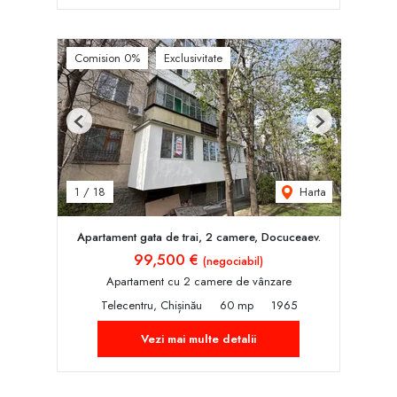
Comision 0%
Exclusivitate
Previous
Next
Harta
1
/
18
Apartament gata de trai, 2 camere, Docuceaev.
99,500 €
(negociabil)
Apartament cu 2 camere de vânzare
Telecentru, Chișinău
60 mp
1965
Vezi mai multe detalii