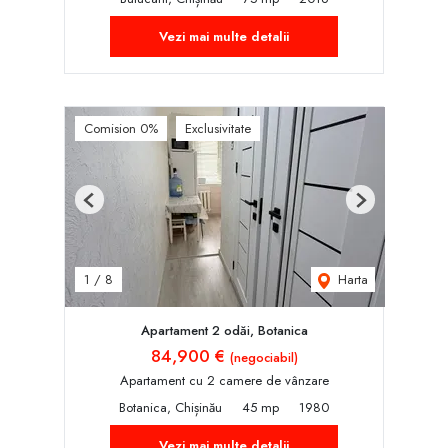
Vezi mai multe detalii
Comision 0%
Exclusivitate
Previous
Next
Harta
1
/
8
Apartament 2 odăi, Botanica
84,900 €
(negociabil)
Apartament cu 2 camere de vânzare
Botanica, Chișinău
45 mp
1980
Vezi mai multe detalii