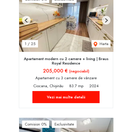
Previous
Next
Harta
1
/
25
Apartament modern cu 2 camere + living | Braus
Royal Residence
205,000 €
(negociabil)
Apartament cu 3 camere de vânzare
Ciocana, Chișinău
83.7 mp
2024
Vezi mai multe detalii
Comision 0%
Exclusivitate