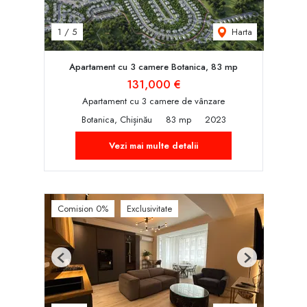
Harta
1
/
5
Apartament cu 3 camere Botanica, 83 mp
131,000 €
Apartament cu 3 camere de vânzare
Botanica, Chișinău
83 mp
2023
Vezi mai multe detalii
Comision 0%
Exclusivitate
Previous
Next