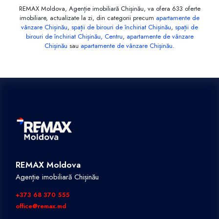
REMAX Moldova, Agenție imobiliară Chișinău, va ofera 633 oferte
imobiliare, actualizate la zi, din categorii precum
apartamente de
vânzare Chișinău
,
spații de birouri de închiriat Chișinău
,
spații de
birouri de închiriat Chișinău, Centru
,
apartamente de vânzare
Chișinău
sau
apartamente de vânzare Chișinău
.
REMAX Moldova
Agenție imobiliară Chișinău
+373 68 370 555
office@remax.md