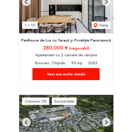
Previous
Next
Harta
1
/
10
Penthouse de Lux cu Terasă și Priveliște Panoramică
280,000 €
(negociabil)
Apartament cu 2 camere de vânzare
Buiucani, Chișinău
95 mp
2025
Vezi mai multe detalii
Comision 0%
Exclusivitate
Previous
Next