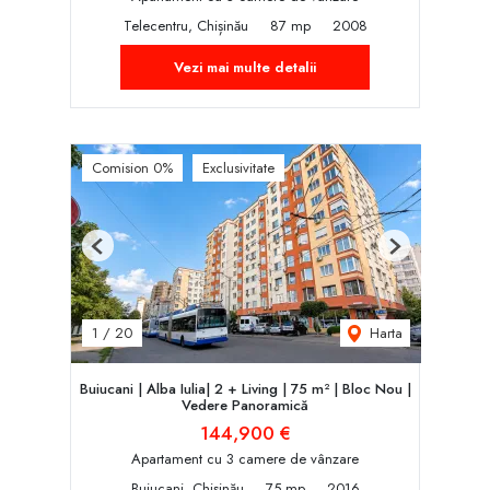
Telecentru, Chișinău
87 mp
2008
Vezi mai multe detalii
Comision 0%
Exclusivitate
Previous
Next
Harta
1
/
20
Buiucani | Alba Iulia| 2 + Living | 75 m² | Bloc Nou |
Vedere Panoramică
144,900 €
Apartament cu 3 camere de vânzare
Buiucani, Chișinău
75 mp
2016