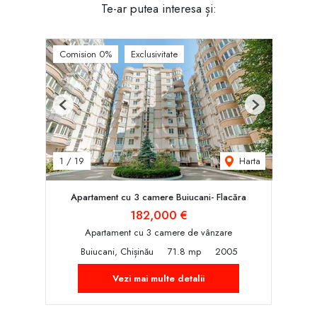
Te-ar putea interesa și:
Comision 0%
Exclusivitate
Previous
Next
Harta
1
/
19
Apartament cu 3 camere Buiucani- Flacăra
182,000 €
Apartament cu 3 camere de vânzare
Buiucani, Chișinău
71.8 mp
2005
Vezi mai multe detalii