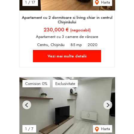
Harta
1
/
17
Apartament cu 2 dormitoare si living chiar in centrul
Chișinăului
230,000 €
(negociabil)
Apartament cu 3 camere de vânzare
Centru, Chișinău
85 mp
2020
Vezi mai multe detalii
Comision 0%
Exclusivitate
Previous
Next
Harta
1
/
7