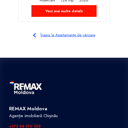
Holercani
128 mp
2026
Vezi mai multe detalii
Înapoi la Apartamente de vânzare
REMAX Moldova
Agenție imobiliară Chișinău
+373 68 370 555