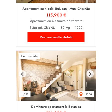
Apartament cu 4 odăi Buiucani, Mun. Chișinău
115,900 €
Apartament cu 4 camere de vânzare
Buiucani, Chișinău
82 mp
1992
Vezi mai multe detalii
Exclusivitate
Previous
Next
Harta
1
/
8
De vînzare apartament la Botanica