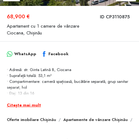
68,900 €
ID CP3110875
Apartament cu 1 camere de vânzare
Ciocana, Chișinău
WhatsApp
Facebook
• Adresă: str. Ginta Latină 8, Ciocana
• Suprafață totală: 53,1 m²
• Compartimentare: cameră spațioasă, bucătărie separată, grup sanitar
separat, hol
• Etaj: 13 din 16
• Stare: variantă albă
Citește mai mult
• Geamuri panoramice
• Multă lumină naturală
• Priveliște deschisă spre oraș
Oferte imobiliare Chișinău
Apartamente de vânzare Chișinău
A
Apartament mare pentru 1 cameră, cu geamuri panoramice și priveliște
deschisă spre oraș, situat la etaj înalt. O opțiune potrivită pentru investiție