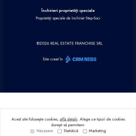
Închirieri proprietăți speciale
Proprietăți speciale de închiriat Step-Soci
©
2026
REAL ESTATE FRANCHISE SRL
Site creat în
Acest site folosește cookies,
află detalii
.
Alege ce tipuri de cookies
dorești să permitem:
Necesare
Statistică
Marketing