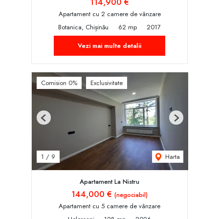
114,900 €
Apartament cu 2 camere de vânzare
Botanica, Chișinău
62 mp
2017
Vezi mai multe detalii
Comision 0%
Exclusivitate
Previous
Next
Harta
1
/
9
Apartament La Nistru
144,000 €
(negociabil)
Apartament cu 5 camere de vânzare