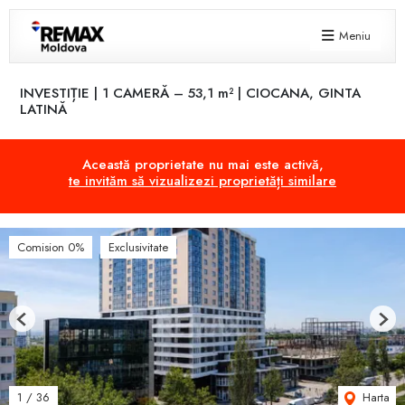
Meniu
INVESTIȚIE | 1 CAMERĂ – 53,1 m² | CIOCANA, GINTA
LATINĂ
Această proprietate nu mai este activă,
te invităm să vizualizezi proprietăți similare
Comision 0%
Exclusivitate
Previous
Next
Harta
1
/
36