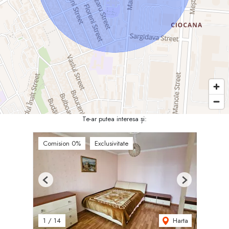
Te-ar putea interesa și:
Comision 0%
Exclusivitate
Previous
Next
Harta
1
/
14