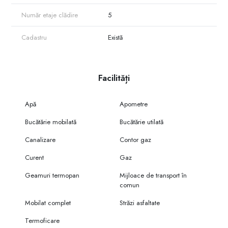
Număr etaje clădire
5
Cadastru
Există
Facilități
Apă
Apometre
Bucătărie mobilată
Bucătărie utilată
Canalizare
Contor gaz
Curent
Gaz
Geamuri termopan
Mijloace de transport în
comun
Mobilat complet
Străzi asfaltate
Termoficare