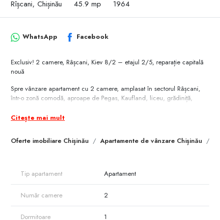
Rîșcani, Chișinău
45.9 mp
1964
WhatsApp
Facebook
Exclusiv! 2 camere, Râșcani, Kiev 8/2 – etajul 2/5, reparație capitală
nouă
Spre vânzare apartament cu 2 camere, amplasat în sectorul Râșcani,
într-o zonă comodă, aproape de Pegas, Kaufland, liceu, grădiniță,
farmacii, supermarketuri și transport public.
Citește mai mult
* Adresă: str. Kiev 8/2, Râșcani
* Suprafață cadastrală: 45.9 m.p
Oferte imobiliare Chișinău
Apartamente de vânzare Chișinău
A
* Etaj: 2 din 5
Preț: 94.900 €
Tip apartament
Apartament
* Tip clădire: cotileț
* Poziționare: pe mijloc
Număr camere
2
* Stare: reparație capitală nouă
* Electricitate schimbată
* Mobilă și tehnică nouă
Dormitoare
1