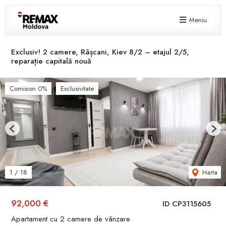
Meniu
Exclusiv! 2 camere, Râșcani, Kiev 8/2 – etajul 2/5,
reparație capitală nouă
Comision 0%
Exclusivitate
Previous
Next
Harta
1
/
18
92,000 €
ID CP3115605
Apartament cu 2 camere de vânzare