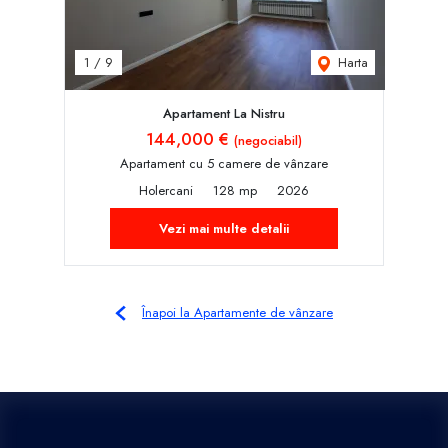
Harta
1
/
9
Apartament La Nistru
144,000 €
(negociabil)
Apartament cu 5 camere de vânzare
Holercani
128 mp
2026
Vezi mai multe detalii
Înapoi la Apartamente de vânzare