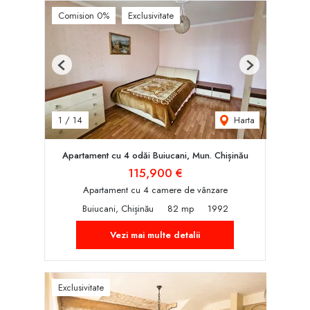
Comision 0%
Exclusivitate
Previous
Next
Harta
1
/
14
Apartament cu 4 odăi Buiucani, Mun. Chișinău
115,900 €
Apartament cu 4 camere de vânzare
Buiucani, Chișinău
82 mp
1992
Vezi mai multe detalii
Exclusivitate