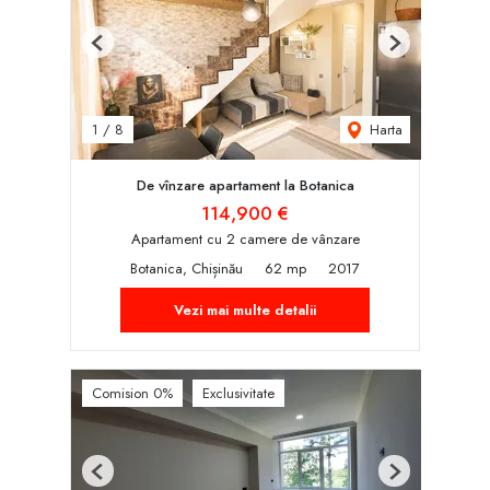
Previous
Next
Harta
1
/
8
De vînzare apartament la Botanica
114,900 €
Apartament cu 2 camere de vânzare
Botanica, Chișinău
62 mp
2017
Vezi mai multe detalii
Comision 0%
Exclusivitate
Previous
Next