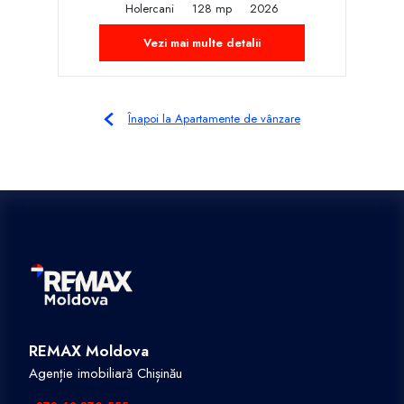
Holercani
128 mp
2026
Vezi mai multe detalii
Înapoi la Apartamente de vânzare
REMAX Moldova
Agenție imobiliară Chișinău