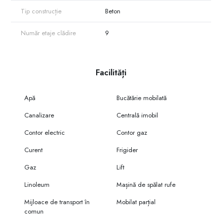
Tip construcție
Beton
Număr etaje clădire
9
Facilități
Apă
Bucătărie mobilată
Canalizare
Centrală imobil
Contor electric
Contor gaz
Curent
Frigider
Gaz
Lift
Linoleum
Mașină de spălat rufe
Mijloace de transport în
Mobilat parțial
comun