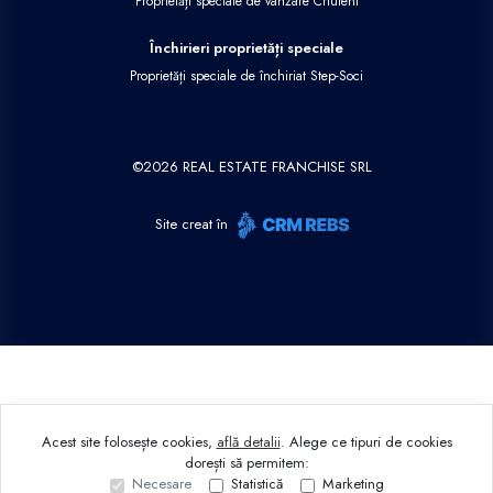
Proprietăți speciale de vânzare Criuleni
Închirieri proprietăți speciale
Proprietăți speciale de închiriat Step-Soci
©
2026
REAL ESTATE FRANCHISE SRL
Site creat în
Acest site folosește cookies,
află detalii
.
Alege ce tipuri de cookies
dorești să permitem:
Necesare
Statistică
Marketing