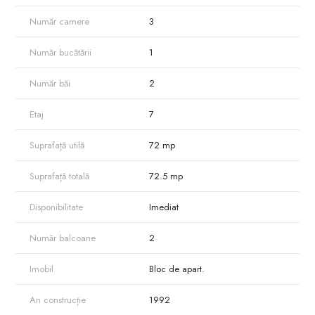
Număr camere
3
Număr bucătării
1
Număr băi
2
Etaj
7
Suprafață utilă
72 mp
Suprafață totală
72.5 mp
Disponibilitate
Imediat
Număr balcoane
2
Imobil
Bloc de apart.
An construcție
1992