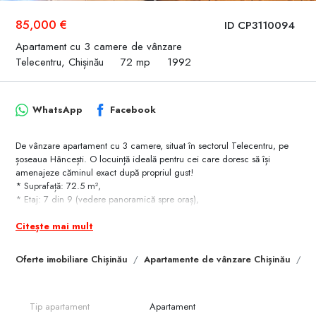
85,000 €
ID CP3110094
Apartament cu 3 camere de vânzare
Telecentru, Chișinău
72 mp
1992
WhatsApp
Facebook
De vânzare apartament cu 3 camere, situat în sectorul Telecentru, pe
șoseaua Hâncești. O locuință ideală pentru cei care doresc să își
amenajeze căminul exact după propriul gust!
* Suprafață: 72.5 m²,
* Etaj: 7 din 9 (vedere panoramică spre oraș),
* Compartimentare: 3 camere separate, bucătărie, bloc sanitar, 2
Citește mai mult
balcoane,
* Stare: Reparație veche (necesită renovare), ceea ce vă oferă
libertatea de a regândi designul de la zero,
Oferte imobiliare Chișinău
Apartamente de vânzare Chișinău
A
* Locație: Zonă cu infrastructură dezvoltată, acces facil la transportul
public, farmacii, școli și grădinițe în apropiere.
Tip apartament
Apartament