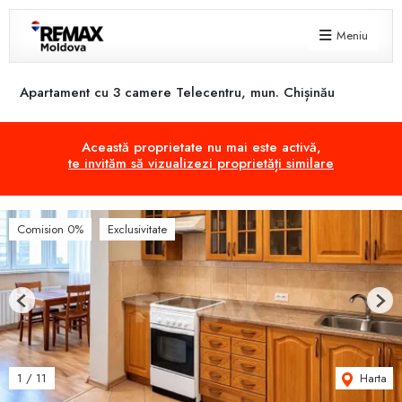
Meniu
Apartament cu 3 camere Telecentru, mun. Chișinău
Această proprietate nu mai este activă,
te invităm să vizualizezi proprietăți similare
Comision 0%
Exclusivitate
Previous
Next
Harta
1
/
11