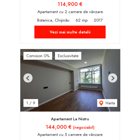
114,900 €
Apartament cu 2 camere de vânzare
Botanica, Chișinău
62 mp
2017
Vezi mai multe detalii
Comision 0%
Exclusivitate
Previous
Next
Harta
1
/
9
Apartament La Nistru
144,000 €
(negociabil)
Apartament cu 5 camere de vânzare