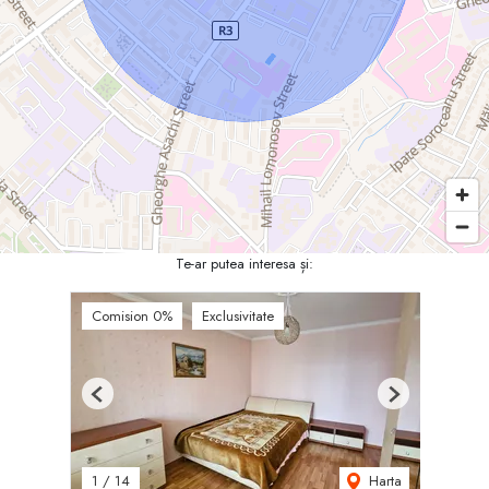
Te-ar putea interesa și:
Comision 0%
Exclusivitate
Previous
Next
Harta
1
/
14